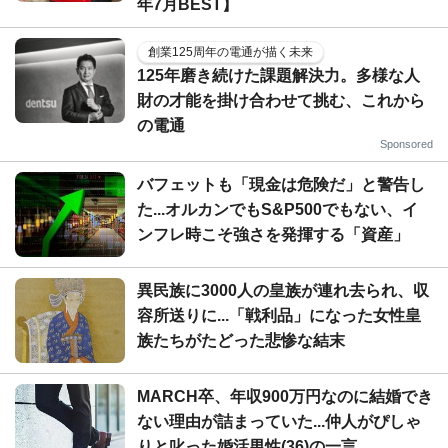
年7月BEST】
創業125周年の電通が描く未来
125年磨き続けた課題解決力。多様な人
財の才能を掛け合わせて挑む、これから
の電通
Sponsored
バフェットも「現金は危険だ」と警告し
た...オルカンでもS&P500でもない、イ
ンフレ時こそ強さを発揮する「資産」
異民族に3000人の皇族が連れ去られ、収
容所送りに...「戦利品」になった女性皇
族たちがたどった悲惨な結末
MARCH卒、年収900万円なのに結婚でき
ない理由が詰まっていた...仲人がぴしゃ
りと叱った婚活男性(36)の一言