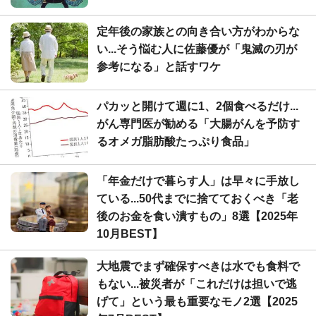
定年後の家族との向き合い方がわからな
い...そう悩む人に佐藤優が「鬼滅の刃が
参考になる」と話すワケ
パカッと開けて週に1、2個食べるだけ...
がん専門医が勧める「大腸がんを予防す
るオメガ脂肪酸たっぷり食品」
「年金だけで暮らす人」は早々に手放し
ている...50代までに捨てておくべき「老
後のお金を食い潰すもの」8選【2025年
10月BEST】
大地震でまず確保すべきは水でも食料で
もない...被災者が「これだけは担いで逃
げて」という最も重要なモノ2選【2025