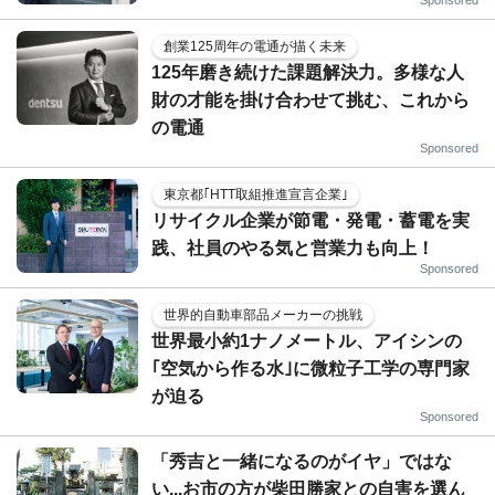
Sponsored
創業125周年の電通が描く未来
125年磨き続けた課題解決力。多様な人
財の才能を掛け合わせて挑む、これから
の電通
Sponsored
東京都｢HTT取組推進宣言企業｣
リサイクル企業が節電・発電・蓄電を実
践、社員のやる気と営業力も向上！
Sponsored
世界的自動車部品メーカーの挑戦
世界最小約1ナノメートル、アイシンの
｢空気から作る水｣に微粒子工学の専門家
が迫る
Sponsored
「秀吉と一緒になるのがイヤ」ではな
い...お市の方が柴田勝家との自害を選ん