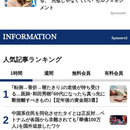
る、“完璧じゃなくていい”セルフマネジ
メント
Sponsored
INFORMATION
Sponsored
人気記事ランキング
1時間
週間
無料会員
有料会員
｢転倒→骨折→寝たきり｣の老後が待ち受け
る…医師･和田秀樹｢60代になったら真っ先に
断捨離すべきもの｣【定年後の黄金期3選】
中国系住民を同化させたタイとは正反対…ベ
トナムが各国から非難されても｢華僑100万
人｣を国外追放したワケ