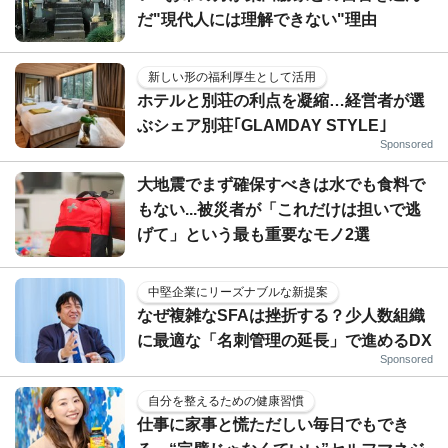
だ"現代人には理解できない"理由
新しい形の福利厚生として活用
ホテルと別荘の利点を凝縮…経営者が選
ぶシェア別荘｢GLAMDAY STYLE｣
Sponsored
大地震でまず確保すべきは水でも食料で
もない...被災者が「これだけは担いで逃
げて」という最も重要なモノ2選
中堅企業にリーズナブルな新提案
なぜ複雑なSFAは挫折する？少人数組織
に最適な「名刺管理の延長」で進めるDX
Sponsored
自分を整えるための健康習慣
仕事に家事と慌ただしい毎日でもでき