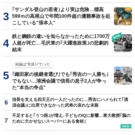
｢サンダル登山の若者｣より実は危険…標高
599ｍの高尾山で年間100件超の遭難事故を起
こしている"張本人"
鉄と鋼鉄の違いを知らなかったために1700万
人超が死亡…毛沢東の｢大躍進政策｣の悲劇的
結末
結論は"先送り"だった
｢織田家の後継者選び｣でも｢秀吉の一人勝ち｣
でもない…清洲会議で信長の息子2人が争っ
た"本当の争点"
信長を支える四天王の一人だったのに…秀吉にハメられて｢清
須会議｣に出席できなかった武将の哀れな末路
不足すると｢うつ病｣が増え､子どものIQに影響…東大教授｢脳の
ために欠かせないスーパーにある食材｣