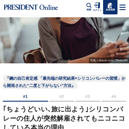
会員登録
検索
ログイン
写真＝iStock.com／Geber86
『鋼の自己肯定感 「最先端の研究結果×シリコンバレーの習慣」か
ら開発された“二度と下がらない”方法』
#1
#2
#3
#4
｢ちょうどいい､旅に出よう｣シリコンバ
レーの住人が突然解雇されてもニコニコ
している本当の理由