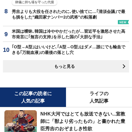
律儀に持ち場を守った代償
秀吉よりも大役を任されたのに､使い捨てに…｢清須会議｣で最
も損をした"織田家ナンバー2の武将"の転落劇
米国は曖昧､韓国は冷ややかだったが…習近平を激怒させた高
市発言に｢無言の支持｣を示した国の｢大胆な手法｣
｢O型→A型｣はいいけど､｢A型→O型｣はダメ…誰にでも輸血で
きる｢万能血液｣の最後の落とし穴
もっと見る
この記事の読者に
ライフの
人気の記事
人気記事
NHK大河ではとても放送できない...宣教
師に「獣より劣ったもの」と書かれた豊
臣秀吉のおぞましき性欲