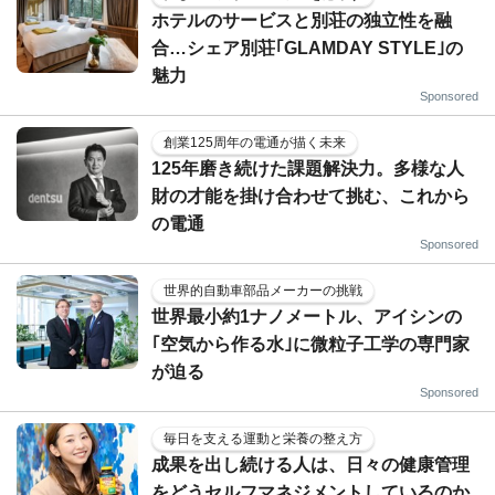
ホテルのサービスと別荘の独立性を融
合…シェア別荘｢GLAMDAY STYLE｣の
魅力
Sponsored
創業125周年の電通が描く未来
125年磨き続けた課題解決力。多様な人
財の才能を掛け合わせて挑む、これから
の電通
Sponsored
世界的自動車部品メーカーの挑戦
世界最小約1ナノメートル、アイシンの
｢空気から作る水｣に微粒子工学の専門家
が迫る
Sponsored
毎日を支える運動と栄養の整え方
成果を出し続ける人は、日々の健康管理
をどうセルフマネジメントしているのか