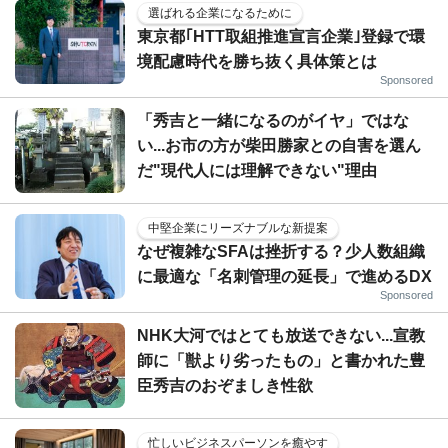
選ばれる企業になるために
東京都｢HTT取組推進宣言企業｣登録で環
境配慮時代を勝ち抜く具体策とは
Sponsored
「秀吉と一緒になるのがイヤ」ではな
い...お市の方が柴田勝家との自害を選ん
だ"現代人には理解できない"理由
中堅企業にリーズナブルな新提案
なぜ複雑なSFAは挫折する？少人数組織
に最適な「名刺管理の延長」で進めるDX
Sponsored
NHK大河ではとても放送できない...宣教
師に「獣より劣ったもの」と書かれた豊
臣秀吉のおぞましき性欲
忙しいビジネスパーソンを癒やす