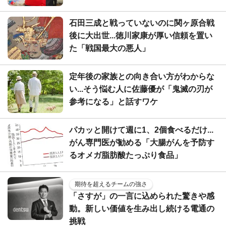
石田三成と戦っていないのに関ヶ原合戦
後に大出世...徳川家康が厚い信頼を置い
た「戦国最大の悪人」
定年後の家族との向き合い方がわからな
い...そう悩む人に佐藤優が「鬼滅の刃が
参考になる」と話すワケ
パカッと開けて週に1、2個食べるだけ...
がん専門医が勧める「大腸がんを予防す
るオメガ脂肪酸たっぷり食品」
期待を超えるチームの強さ
「さすが」の一言に込められた驚きや感
動。新しい価値を生み出し続ける電通の
挑戦