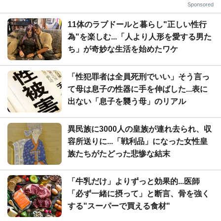
Sponsored
11体のラブドールと暮らし"正しい性行
為"を楽しむ...「人より人形を愛する男た
ち」が奇妙な生活を始めたワケ
「性犯罪者は全員死刑でいい」そう言っ
て母は息子の性器に手を伸ばした...表に
出ない「息子を襲う母」のリアル
異民族に3000人の皇族が連れ去られ、収
容所送りに...「戦利品」になった女性皇
族たちがたどった悲惨な結末
「牛乳だけ」よりずっと効果的...医師
「必ず一緒に摂って」と断言、骨を強く
する"スーパーで買える食材"