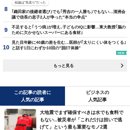
結論は"先送り"だった
｢織田家の後継者選び｣でも｢秀吉の一人勝ち｣でもない…清洲会
議で信長の息子2人が争った"本当の争点"
不足すると｢うつ病｣が増え､子どものIQに影響…東大教授｢脳の
ために欠かせないスーパーにある食材｣
見た目年齢に40歳の差を生む…医師が｢太りにくい体をつくる｣
と話す1日にわずか10回の"脱ET体操"
もっと見る
この記事の読者に
ビジネスの
人気の記事
人気記事
大地震でまず確保すべきは水でも食料で
もない...被災者が「これだけは担いで逃
げて」という最も重要なモノ2選