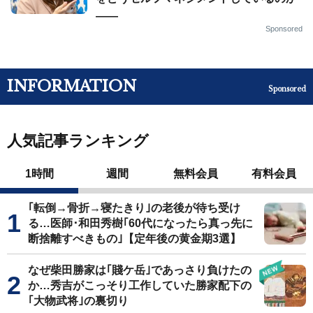
——
Sponsored
INFORMATION
Sponsored
人気記事ランキング
1時間
週間
無料会員
有料会員
｢転倒→骨折→寝たきり｣の老後が待ち受け
る…医師･和田秀樹｢60代になったら真っ先に
断捨離すべきもの｣【定年後の黄金期3選】
なぜ柴田勝家は｢賤ケ岳｣であっさり負けたの
か…秀吉がこっそり工作していた勝家配下の
｢大物武将｣の裏切り