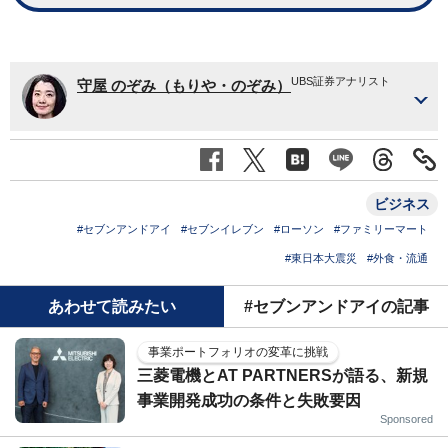
UBS証券アナリスト
守屋 のぞみ（もりや・のぞみ）
ビジネス
#セブンアンドアイ
#セブンイレブン
#ローソン
#ファミリーマート
#東日本大震災
#外食・流通
あわせて読みたい
#セブンアンドアイの記事
事業ポートフォリオの変革に挑戦
三菱電機とAT PARTNERSが語る、新規
事業開発成功の条件と失敗要因
Sponsored