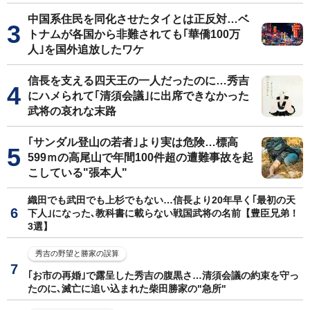
中国系住民を同化させたタイとは正反対…ベ
トナムが各国から非難されても｢華僑100万
人｣を国外追放したワケ
信長を支える四天王の一人だったのに…秀吉
にハメられて｢清須会議｣に出席できなかった
武将の哀れな末路
｢サンダル登山の若者｣より実は危険…標高
599ｍの高尾山で年間100件超の遭難事故を起
こしている"張本人"
織田でも武田でも上杉でもない…信長より20年早く｢最初の天
下人｣になった､教科書に載らない戦国武将の名前【豊臣兄弟！
3選】
秀吉の野望と勝家の誤算
｢お市の再婚｣で露呈した秀吉の腹黒さ…清須会議の約束を守っ
たのに､滅亡に追い込まれた柴田勝家の"急所"