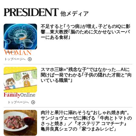
不足すると｢うつ病｣が増え､子どものIQに影
響…東大教授｢脳のために欠かせないスーパ
ーにある食材｣
トップページへ
スマホ三昧="残念な子"ではなかった…AIに
聞けば一発でわかる｢子供の隠れた才能と"向
いている職業"｣
トップページへ
肉汁と果汁に溺れそうな"おしゃれ焼き肉"。
サンジョヴェーゼに捧げる「牛肉とトマトの
さっと焼き」／『オステリア コマチーナ』
亀井良真シェフの「家つまみレシピ」