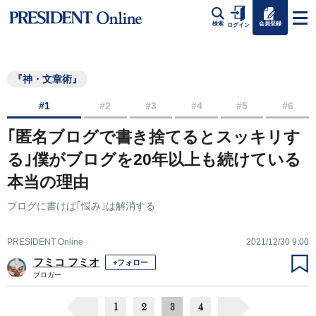
会員登録
検索
ログイン
『神・文章術』
#1
#2
#3
#4
#5
#6
｢匿名ブログで書き捨てるとスッキリす
る｣僕がブログを20年以上も続けている
本当の理由
ブログに書けば｢悩み｣は解消する
PRESIDENT Online
2021/12/30 9:00
フミコ フミオ
+フォロー
ブロガー
1
2
3
4