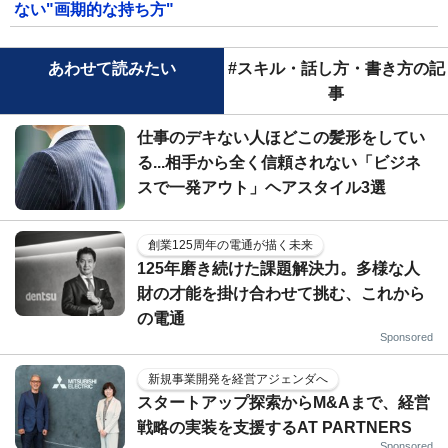
ない"画期的な持ち方"
あわせて読みたい
#スキル・話し方・書き方の記
事
仕事のデキない人ほどこの髪形をしてい
る...相手から全く信頼されない「ビジネ
スで一発アウト」ヘアスタイル3選
創業125周年の電通が描く未来
125年磨き続けた課題解決力。多様な人
財の才能を掛け合わせて挑む、これから
の電通
Sponsored
新規事業開発を経営アジェンダへ
スタートアップ探索からM&Aまで、経営
戦略の実装を支援するAT PARTNERS
Sponsored