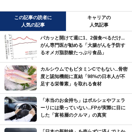
この記事の読者に
キャリアの
人気の記事
人気記事
パカッと開けて週に1、2個食べるだけ...
がん専門医が勧める「大腸がんを予防す
るオメガ脂肪酸たっぷり食品」
カルシウムでもビタミンCでもない...骨密
度と認知機能に直結「98%の日本人が不
足する栄養素」を取れる食材
「本当のお金持ち」はポルシェやフェラ
ーリには乗っていない...FPが実際に目に
した「富裕層のクルマ」の真実
「日本の新幹線」を売らずに済んでよか