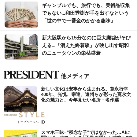
ギャンブルでも、旅行でも、美術品収集
でもない...和田秀樹が手を出すなという
「世の中で一番金のかかる趣味」
新大阪駅から15分なのに巨大廃墟がそび
える...「消えた終着駅」が映し出す昭和
のニュータウンの栄枯盛衰
新しい文化は安寧から生まれる。寛永行幸
400年、光悦、宗達、遠州らが彩った寛永文
化の魅力と、今年見たい名所・名作選
トップページへ
スマホ三昧="残念な子"ではなかった…AIに