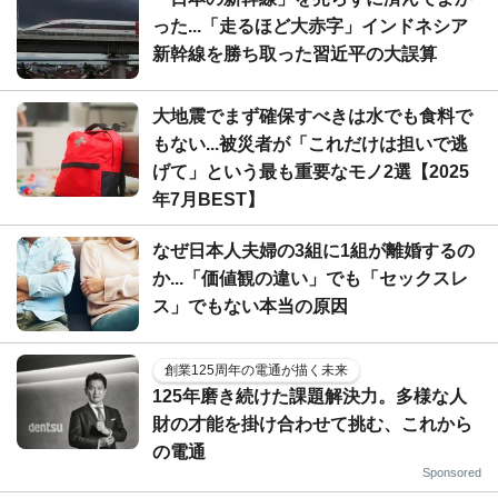
った...「走るほど大赤字」インドネシア
新幹線を勝ち取った習近平の大誤算
大地震でまず確保すべきは水でも食料で
もない...被災者が「これだけは担いで逃
げて」という最も重要なモノ2選【2025
年7月BEST】
なぜ日本人夫婦の3組に1組が離婚するの
か...「価値観の違い」でも「セックスレ
ス」でもない本当の原因
創業125周年の電通が描く未来
125年磨き続けた課題解決力。多様な人
財の才能を掛け合わせて挑む、これから
の電通
Sponsored