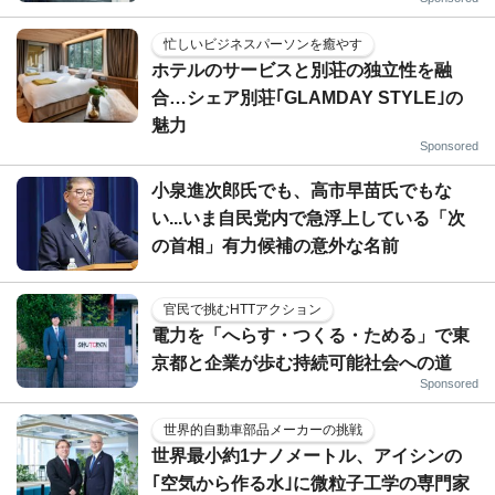
忙しいビジネスパーソンを癒やす
ホテルのサービスと別荘の独立性を融
合…シェア別荘｢GLAMDAY STYLE｣の
魅力
Sponsored
小泉進次郎氏でも、高市早苗氏でもな
い...いま自民党内で急浮上している「次
の首相」有力候補の意外な名前
官民で挑むHTTアクション
電力を「へらす・つくる・ためる」で東
京都と企業が歩む持続可能社会への道
Sponsored
世界的自動車部品メーカーの挑戦
世界最小約1ナノメートル、アイシンの
｢空気から作る水｣に微粒子工学の専門家