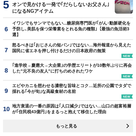
オンで見かける一発で｢だらしないお父さん｣
になるNGアイテム
イワシでもサンマでもない...糖尿病専門医が｢がん･動脈硬化を
予防し､美肌を保つ栄養素をとれる魚の種類｣【最強の魚活術3
選】
怒るべきは｢おじさんの短パン｣ではない…海外報道から見えた
国民に省エネを押し付けるだけの日本政府の無策
｢進学校→慶應大→大企業｣の学歴エリートが10数年ぶりに再会
した"元不良の友人"に打ちのめされたワケ
エビやカニを想わせる濃密な旨味とコク…近所の公園でタダで
採れる｢今が旬｣な高級食材の名前
地方衰退の一番の原因は｢人口減少｣ではない…山口の超富裕層
が｢住民税43億円｣をまるっと抱えて移住した理由
もっと見る