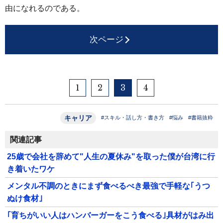
由になれるのである。
次ページ
1
2
3
4
キャリア
#スキル・話し方・書き方
#悩み
#書籍抜粋
関連記事
25歳で会社を辞めて"人生の夏休み"を取った僕が台湾に行
き着いたワケ
メンタル不調のときにまず食べるべき最強で手軽な｢うつ
ぬけ食材｣
｢育ちがいい人はハンバーガーをこう食べる｣具材がはみ出