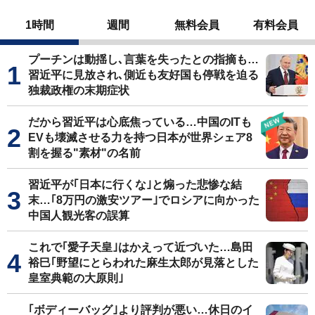
1時間
週間
無料会員
有料会員
プーチンは動揺し､言葉を失ったとの指摘も…
習近平に見放され､側近も友好国も停戦を迫る
独裁政権の末期症状
だから習近平は心底焦っている…中国のITも
EVも壊滅させる力を持つ日本が世界シェア8
割を握る"素材"の名前
習近平が｢日本に行くな｣と煽った悲惨な結
末…｢8万円の激安ツアー｣でロシアに向かった
中国人観光客の誤算
これで｢愛子天皇｣はかえって近づいた…島田
裕巳｢野望にとらわれた麻生太郎が見落とした
皇室典範の大原則｣
｢ボディーバッグ｣より評判が悪い…休日のイ