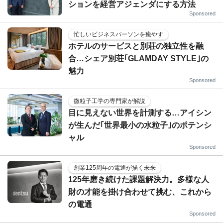
ションを経営アジェンダにする方法
Sponsored
忙しいビジネスパーソンを癒やす
ホテルのサービスと別荘の独立性を融
合…シェア別荘｢GLAMDAY STYLE｣の
魅力
Sponsored
微粒子工学の専門家が解説
目に見えない世界を計測する…アイシン
が生んだ｢世界最小の水粒子｣のポテンシ
ャル
Sponsored
創業125周年の電通が描く未来
125年磨き続けた課題解決力。多様な人
財の才能を掛け合わせて挑む、これから
の電通
Sponsored