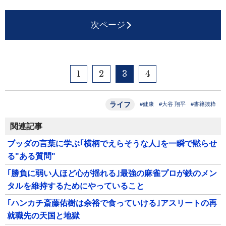
次ページ
1
2
3
4
ライフ
#健康
#大谷 翔平
#書籍抜粋
関連記事
ブッダの言葉に学ぶ｢横柄でえらそうな人｣を一瞬で黙らせ
る"ある質問"
｢勝負に弱い人ほど心が揺れる｣最強の麻雀プロが鉄のメン
タルを維持するためにやっていること
｢ハンカチ斎藤佑樹は余裕で食っていける｣アスリートの再
就職先の天国と地獄