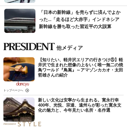
「日本の新幹線」を売らずに済んでよか
った...「走るほど大赤字」インドネシア
新幹線を勝ち取った習近平の大誤算
【知りたい、軽井沢エリアの行きつけ⑤】軽
井沢で生まれた想像の上をいく唯一無二の焼
鳥ワールド『鳥嵩』～アマゾンカカオ・太田
哲雄さんの紹介
トップページへ
新しい文化は安寧から生まれる。寛永行幸
400年、光悦、宗達、遠州らが彩った寛永文
化の魅力と、今年見たい名所・名作選