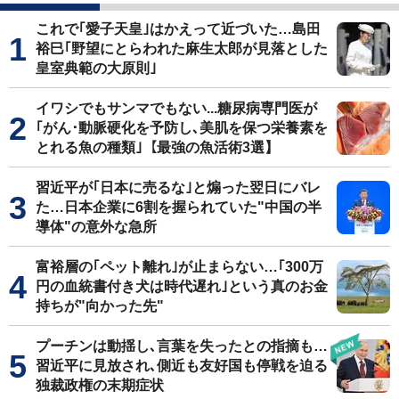
これで｢愛子天皇｣はかえって近づいた…島田
裕巳｢野望にとらわれた麻生太郎が見落とした
皇室典範の大原則｣
イワシでもサンマでもない...糖尿病専門医が
｢がん･動脈硬化を予防し､美肌を保つ栄養素を
とれる魚の種類｣【最強の魚活術3選】
習近平が｢日本に売るな｣と煽った翌日にバレ
た…日本企業に6割を握られていた"中国の半
導体"の意外な急所
富裕層の｢ペット離れ｣が止まらない…｢300万
円の血統書付き犬は時代遅れ｣という真のお金
持ちが"向かった先"
プーチンは動揺し､言葉を失ったとの指摘も…
習近平に見放され､側近も友好国も停戦を迫る
独裁政権の末期症状