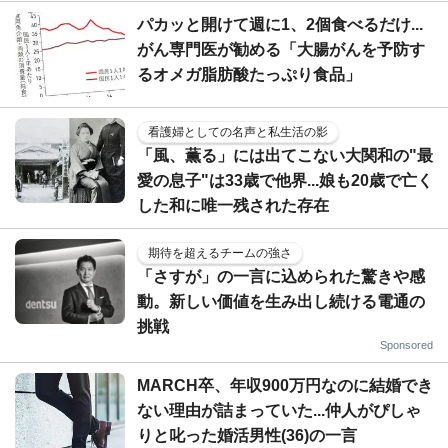
パカッと開けて週に1、2個食べるだけ...
がん専門医が勧める「大腸がんを予防す
るオメガ脂肪酸たっぷり食品」
看護婦としての名声と私生活の影
「風、薫る」には出てこない大関和の"最
愛の息子"は33歳で他界...娘も20歳で亡く
した和に唯一残された存在
期待を超えるチームの強さ
「さすが」の一言に込められた驚きや感
動。新しい価値を生み出し続ける電通の
挑戦
Sponsored
MARCH卒、年収900万円なのに結婚でき
ない理由が詰まっていた...仲人がぴしゃ
りと叱った婚活男性(36)の一言