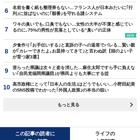
名前を書く紙も整理券もない…フランス人が日本みたいに｢行
列｣に並ばないのに｢順番｣を守れる謎システム
ワキの臭いでも､口臭でもない…女性の大半が不潔と感じてい
るのに､75%の男性が見落としている"臭い"の正体
夕食作り｢お手伝いする｣と直訴の子への返答でバレる…賢い親
が｢カレーできたよ｡お皿持ってきて｣と言わぬ訳【頭のよい子
が育つ家3選】
逆らった県議は次々と姿を消した…麻生太郎ですら手に負えな
い｢自民党福岡県議団｣が県民よりも大事にする掟
高市政権にとって｢日本人の生活｣はどうでもいい…小野田紀美
のSNS投稿でわかった｢外国人政策｣の本当の狙い
もっと見る
この記事の読者に
ライフの