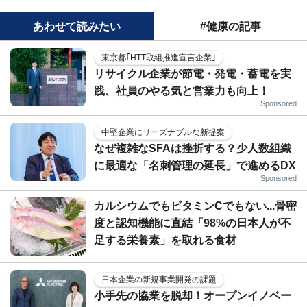
あわせて読みたい
#健康の記事
東京都｢HTT取組推進宣言企業｣
リサイクル企業が節電・発電・蓄電を実
践、社員のやる気と営業力も向上！
Sponsored
中堅企業にリーズナブルな新提案
なぜ複雑なSFAは挫折する？少人数組織
に最適な「名刺管理の延長」で進めるDX
Sponsored
カルシウムでもビタミンCでもない...骨密
度と認知機能に直結「98%の日本人が不
足する栄養素」を取れる食材
日本企業の新規事業開発の課題
小手先の協業を脱却！オープンイノベー