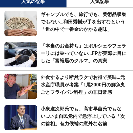
人気の記事
人気記事
ギャンブルでも、旅行でも、美術品収集
でもない...和田秀樹が手を出すなという
「世の中で一番金のかかる趣味」
「本当のお金持ち」はポルシェやフェラ
ーリには乗っていない...FPが実際に目に
した「富裕層のクルマ」の真実
外食するより断然ラクでお得で美味...元
水産庁職員が考案「1尾2000円の鮮魚丸
ごとフライパン料理」の非日常感
小泉進次郎氏でも、高市早苗氏でもな
い...いま自民党内で急浮上している「次
の首相」有力候補の意外な名前