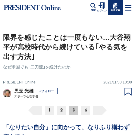
会員登録
検索
ログイン
限界を感じたことは一度もない…大谷翔
平が高校時代から続けている｢やる気を
出す方法｣
なぜ米国でも｢二刀流｣を続けたのか
PRESIDENT Online
2021/11/30 10:00
児玉 光雄
+フォロー
スポーツ心理学者
1
2
3
4
「なりたい自分」に向かって、なりふり構わず