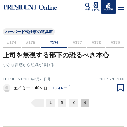
会員登録
検索
ログイン
ハーバード式仕事の道具箱
#174
#175
#176
#177
#178
#179
上司を無視する部下の恐るべき本心
小さな反感から組織が壊れる
PRESIDENT 2011年3月21日号
2011/12/19 9:00
エイミー・ギャロ
+フォロー
1
2
3
4