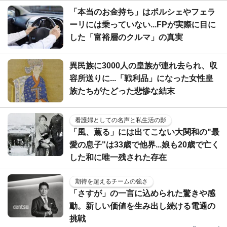
「本当のお金持ち」はポルシェやフェラ
ーリには乗っていない...FPが実際に目に
した「富裕層のクルマ」の真実
異民族に3000人の皇族が連れ去られ、収
容所送りに...「戦利品」になった女性皇
族たちがたどった悲惨な結末
看護婦としての名声と私生活の影
「風、薫る」には出てこない大関和の"最
愛の息子"は33歳で他界...娘も20歳で亡く
した和に唯一残された存在
期待を超えるチームの強さ
「さすが」の一言に込められた驚きや感
動。新しい価値を生み出し続ける電通の
挑戦