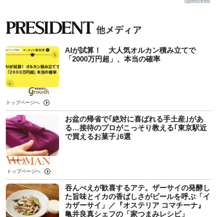
Sponsored
AIが試算！ 大人気オルカン積み立てで
「2000万円超」、本当の確率
トップページへ
お盆の帰省で｢絶対に喜ばれる手土産｣があ
る…接待のプロがこっそり教える｢東京駅近
で買えるお菓子｣6選
トップページへ
吞んべえが歓喜するアテ。ザーサイの発酵し
た旨味とイカの香ばしさがビールを呼ぶ「イ
カザーサイ」／『オステリア コマチーナ』
⻲井良真シェフの「家つまみレシピ」