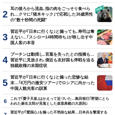
耳の後ろから流血､指の肉をごっそり食べら
れ…クマに｢猪木キック｣で応戦した36歳男性
の"数十秒間の死闘"
習近平が｢日本に行くな｣と煽っても､寿司は奪
えない…｢スシロー14時間待ち｣が映し出す中
国人客の本音
プーチンは動揺し､言葉を失ったとの指摘も…
習近平に見放され､側近も友好国も停戦を迫る
独裁政権の末期症状
習近平が｢日本に行くな｣と煽った悲惨な結
末…｢8万円の激安ツアー｣でロシアに向かった
中国人観光客の誤算
これで｢愛子天皇｣はかえって近づいた…島田裕巳｢野望にとら
われた麻生太郎が見落とした皇室典範の大原則｣
習近平が｢愛国心｣を煽った不気味な結果…日本兵を撃退する