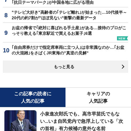
｢抗日テーマパーク｣が中国各地に広がる理由
"テレビ大好き"高齢者の｢テレビ離れ｣が始まった…10代後半～
20代の約7割が"ほぼ見ない"衝撃の最新データ
お盆の帰省で｢絶対に喜ばれる手土産｣がある…接待のプロがこ
っそり教える｢東京駅近で買えるお菓子｣6選
｢自由席券だけで指定席車両に立つ人｣は非常識なのか…｢お盆
の大混雑｣をさばくJR東海の"真逆の見解"
もっと見る
この記事の読者に
キャリアの
人気の記事
人気記事
小泉進次郎氏でも、高市早苗氏でもな
い...いま自民党内で急浮上している「次
の首相」有力候補の意外な名前