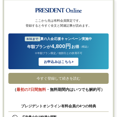
ここから先は有料会員限定です。
登録すると今すぐ全文と関連記事が読めます。
夏の入会応援キャンペーン実施中
8/31まで
4,800円
年額プランが
お得
（税込）
※年額プラン限定／他割引との併用不可
お申込みはこちら
今すぐ登録して続きを読む
（
最初の7日間無料
・無料期間内はいつでも解約可）
プレジデントオンライン有料会員の4つの特典