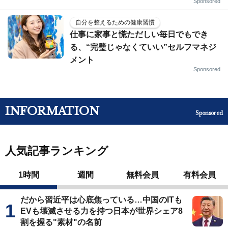
Sponsored
自分を整えるための健康習慣
仕事に家事と慌ただしい毎日でもでき
る、“完璧じゃなくていい”セルフマネジ
メント
Sponsored
INFORMATION
Sponsored
人気記事ランキング
1時間
週間
無料会員
有料会員
だから習近平は心底焦っている…中国のITも
EVも壊滅させる力を持つ日本が世界シェア8
割を握る"素材"の名前