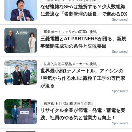
なぜ複雑なSFAは挫折する？少人数組織
に最適な「名刺管理の延長」で進めるDX
Sponsored
事業ポートフォリオの変革に挑戦
三菱電機とAT PARTNERSが語る、新規
事業開発成功の条件と失敗要因
Sponsored
世界的自動車部品メーカーの挑戦
世界最小約1ナノメートル、アイシンの
｢空気から作る水｣に微粒子工学の専門家
が迫る
Sponsored
東京都｢HTT取組推進宣言企業｣
リサイクル企業が節電・発電・蓄電を実
践、社員のやる気と営業力も向上！
Sponsored