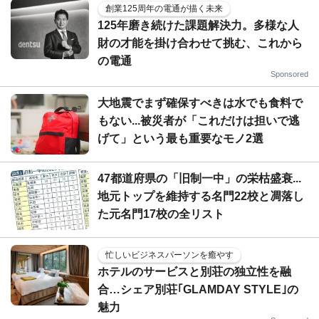
創業125周年の電通が描く未来
125年磨き続けた課題解決力。多様な人
財の才能を掛け合わせて挑む、これから
の電通
Sponsored
大地震でまず確保すべきは水でも食料で
もない...被災者が「これだけは担いで逃
げて」という最も重要なモノ2選
47都道府県の「旧制一中」の栄枯盛衰...
地元トップを維持する名門22校と凋落し
た元名門17校の全リスト
忙しいビジネスパーソンを癒やす
ホテルのサービスと別荘の独立性を融
合…シェア別荘｢GLAMDAY STYLE｣の
魅力