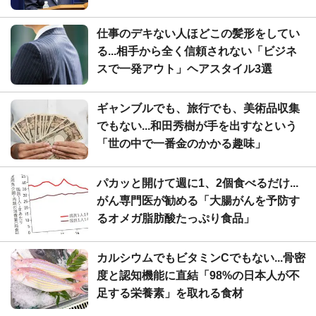
仕事のデキない人ほどこの髪形をしてい
る...相手から全く信頼されない「ビジネ
スで一発アウト」ヘアスタイル3選
ギャンブルでも、旅行でも、美術品収集
でもない...和田秀樹が手を出すなという
「世の中で一番金のかかる趣味」
パカッと開けて週に1、2個食べるだけ...
がん専門医が勧める「大腸がんを予防す
るオメガ脂肪酸たっぷり食品」
カルシウムでもビタミンCでもない...骨密
度と認知機能に直結「98%の日本人が不
足する栄養素」を取れる食材