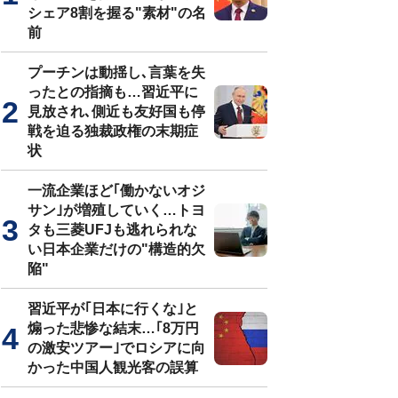
シェア8割を握る"素材"の名
前
プーチンは動揺し､言葉を失
ったとの指摘も…習近平に
見放され､側近も友好国も停
戦を迫る独裁政権の末期症
状
一流企業ほど｢働かないオジ
サン｣が増殖していく…トヨ
タも三菱UFJも逃れられな
い日本企業だけの"構造的欠
陥"
習近平が｢日本に行くな｣と
煽った悲惨な結末…｢8万円
の激安ツアー｣でロシアに向
かった中国人観光客の誤算