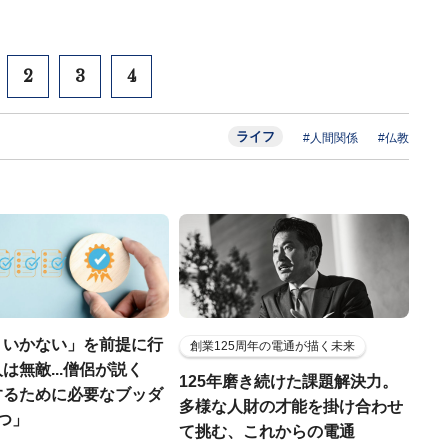
2
3
4
ライフ
#人間関係
#仏教
くいかない」を前提に行
創業125周年の電通が描く未来
は無敵...僧侶が説く
125年磨き続けた課題解決力。
するために必要なブッダ
多様な人財の才能を掛け合わせ
つ」
て挑む、これからの電通