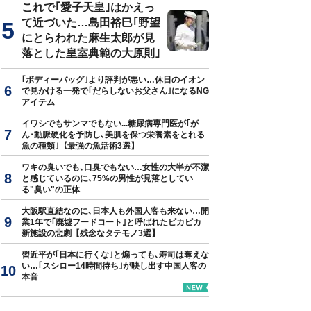
これで｢愛子天皇｣はかえっ
て近づいた…島田裕巳｢野望
にとらわれた麻生太郎が見
落とした皇室典範の大原則｣
｢ボディーバッグ｣より評判が悪い…休日のイオン
で見かける一発で｢だらしないお父さん｣になるNG
アイテム
イワシでもサンマでもない...糖尿病専門医が｢が
ん･動脈硬化を予防し､美肌を保つ栄養素をとれる
魚の種類｣【最強の魚活術3選】
ワキの臭いでも､口臭でもない…女性の大半が不潔
と感じているのに､75%の男性が見落としてい
る"臭い"の正体
大阪駅直結なのに､日本人も外国人客も来ない…開
業1年で｢廃墟フードコート｣と呼ばれたピカピカ
新施設の悲劇【残念なタテモノ3選】
習近平が｢日本に行くな｣と煽っても､寿司は奪えな
い…｢スシロー14時間待ち｣が映し出す中国人客の
本音