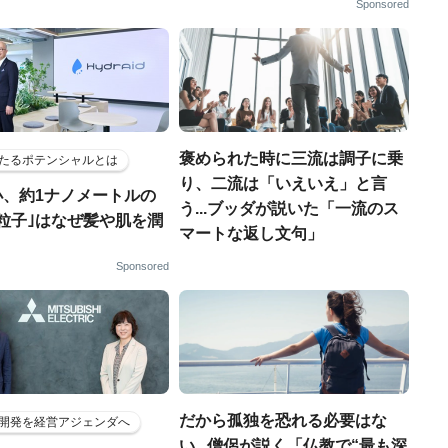
Sponsored
褒められた時に三流は調子に乗
たるポテンシャルとは
り、二流は「いえいえ」と言
小、約1ナノメートルの
う...ブッダが説いた「一流のス
粒子｣はなぜ髪や肌を潤
マートな返し文句」
Sponsored
だから孤独を恐れる必要はな
開発を経営アジェンダへ
い...僧侶が説く「仏教で“最も深