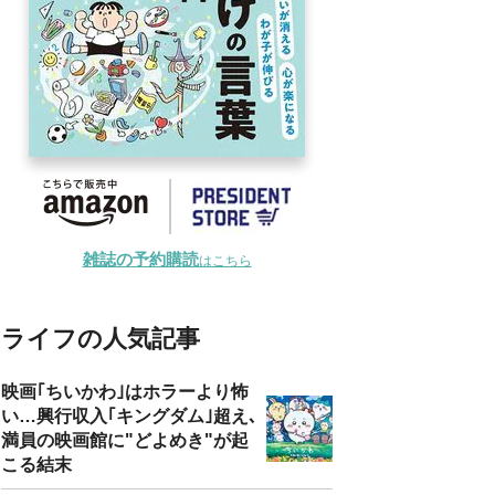
雑誌の予約購読
はこちら
ライフの人気記事
映画｢ちいかわ｣はホラーより怖
い…興行収入｢キングダム｣超え､
満員の映画館に"どよめき"が起
こる結末