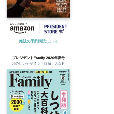
雑誌の予約購読
はこちら
プレジデントFamily 2026年夏号
頭のいい子が育つ「育脳」大百科