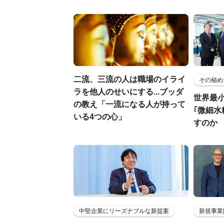
二流、三流の人は職場のイライ
その秘め
ラを他人のせいにする...ブッダ
世界最
の教え「一流になる人が持って
｢微細水
いる4つの心」
すのか
中堅企業にリーズナブルな新提案
新規事業