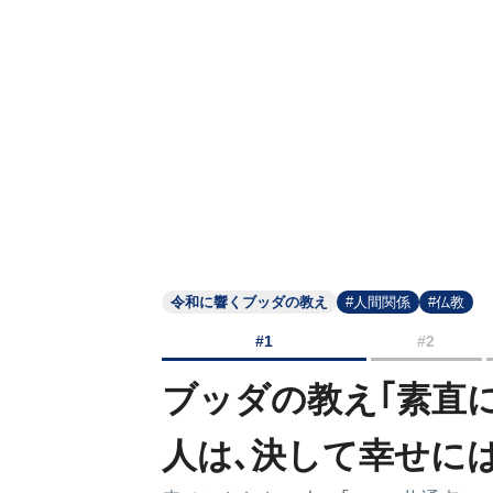
令和に響くブッダの教え
#人間関係
#仏教
#1
#2
ブッダの教え｢素直
人は､決して幸せに