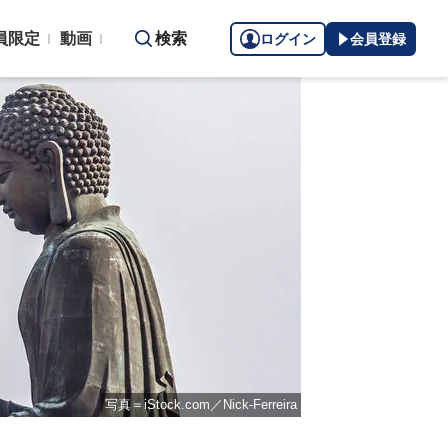
員限定
動画
検索
ログイン
会員登録
写真＝iStock.com／Nick-Ferreira