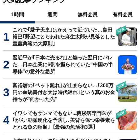
1時間
週間
無料会員
有料会員
これで｢愛子天皇｣はかえって近づいた…島田
裕巳｢野望にとらわれた麻生太郎が見落とした
皇室典範の大原則｣
習近平が｢日本に売るな｣と煽った翌日にバレ
た…日本企業に6割を握られていた"中国の半
導体"の意外な急所
富裕層の｢ペット離れ｣が止まらない…｢300万
円の血統書付き犬は時代遅れ｣という真のお金
持ちが"向かった先"
イワシでもサンマでもない...糖尿病専門医が
｢がん･動脈硬化を予防し､美背を保つ栄養素を
とれる魚の種類｣【最強の魚活術3選】