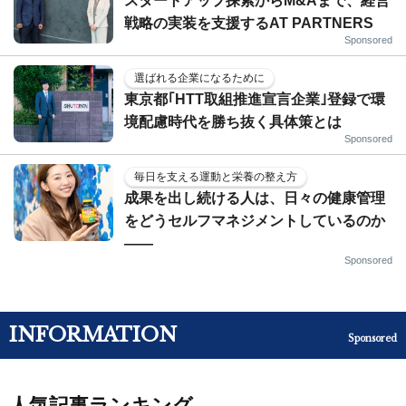
スタートアップ探索からM&Aまで、経営
戦略の実装を支援するAT PARTNERS
Sponsored
選ばれる企業になるために
東京都｢HTT取組推進宣言企業｣登録で環
境配慮時代を勝ち抜く具体策とは
Sponsored
毎日を支える運動と栄養の整え方
成果を出し続ける人は、日々の健康管理
をどうセルフマネジメントしているのか
——
Sponsored
INFORMATION
Sponsored
人気記事ランキング