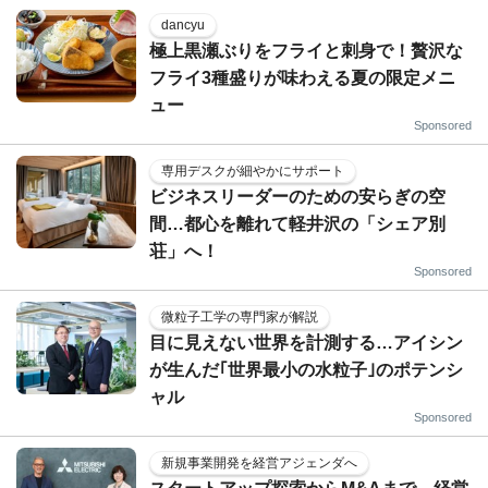
dancyu
極上黒瀬ぶりをフライと刺身で！贅沢な
フライ3種盛りが味わえる夏の限定メニ
ュー
Sponsored
専用デスクが細やかにサポート
ビジネスリーダーのための安らぎの空
間…都心を離れて軽井沢の「シェア別
荘」へ！
Sponsored
微粒子工学の専門家が解説
目に見えない世界を計測する…アイシン
が生んだ｢世界最小の水粒子｣のポテンシ
ャル
Sponsored
新規事業開発を経営アジェンダへ