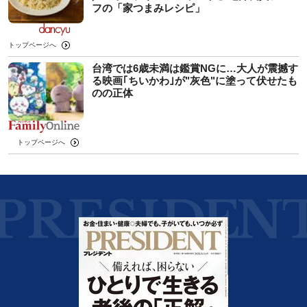
フの「家つまみレシピ」
トップページへ
台湾では6歳未満は鑑賞NGに…大人が震撼す
る映画｢ちいかわ｣が"灰色"に塗って伏せたも
のの正体
トップページへ