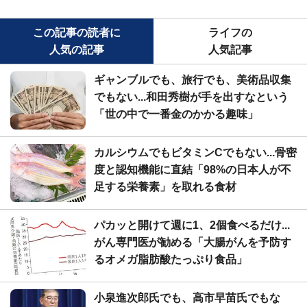
この記事の読者に
ライフの
人気の記事
人気記事
ギャンブルでも、旅行でも、美術品収集
でもない...和田秀樹が手を出すなという
「世の中で一番金のかかる趣味」
カルシウムでもビタミンCでもない...骨密
度と認知機能に直結「98%の日本人が不
足する栄養素」を取れる食材
パカッと開けて週に1、2個食べるだけ...
がん専門医が勧める「大腸がんを予防す
るオメガ脂肪酸たっぷり食品」
小泉進次郎氏でも、高市早苗氏でもな