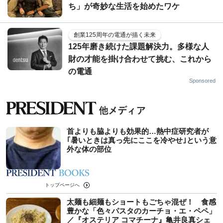
ち」が奇妙な生活を始めたワケ
創業125周年の電通が描く未来
125年磨き続けた課題解決力。多様な人
財の才能を掛け合わせて挑む、これから
の電通
Sponsored
首よりも脇よりも効果的…熱中症研究者が
｢暑いときは真っ先にここを冷やせ｣という意
外な体の部位
トップページへ
太麺も細麺もショートもごちゃ混ぜ！ 食感
豊かな「色々パスタのカーチョ・エ・ペペ」
／『オステリア コマチーナ』亀井良真シェ