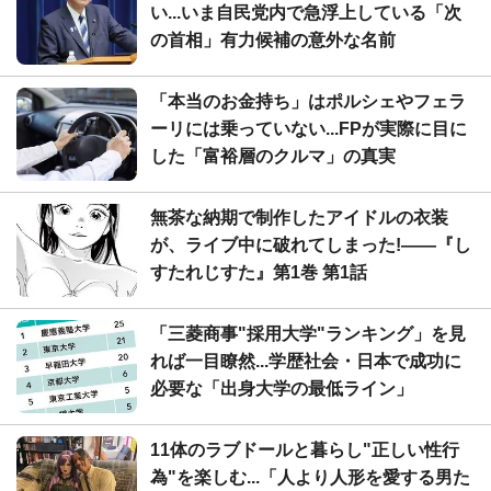
い...いま自民党内で急浮上している「次
の首相」有力候補の意外な名前
「本当のお金持ち」はポルシェやフェラ
ーリには乗っていない...FPが実際に目に
した「富裕層のクルマ」の真実
無茶な納期で制作したアイドルの衣装
が、ライブ中に破れてしまった!――『し
すたれじすた』第1巻 第1話
「三菱商事"採用大学"ランキング」を見
れば一目瞭然...学歴社会・日本で成功に
必要な「出身大学の最低ライン」
11体のラブドールと暮らし"正しい性行
為"を楽しむ...「人より人形を愛する男た