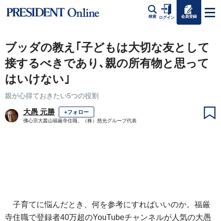
会員登録
検索
ログイン
ブッダの教え｢子どもは大切な友として
接するべきであり､親の所有物と思って
はいけない｣
親が心得ておきたい5つの役割
大愚 元勝
+フォロー
佛心宗大叢山福厳寺住職、（株）慈光グループ代表
子育てに悩んだとき、何を参考にすればいいのか。福厳
寺住職で登録者40万超のYouTubeチャンネルが人気の大愚