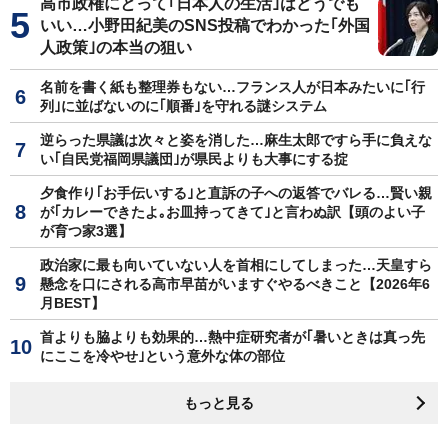
高市政権にとって｢日本人の生活｣はどうでも
いい…小野田紀美のSNS投稿でわかった｢外国
人政策｣の本当の狙い
名前を書く紙も整理券もない…フランス人が日本みたいに｢行
列｣に並ばないのに｢順番｣を守れる謎システム
逆らった県議は次々と姿を消した…麻生太郎ですら手に負えな
い｢自民党福岡県議団｣が県民よりも大事にする掟
夕食作り｢お手伝いする｣と直訴の子への返答でバレる…賢い親
が｢カレーできたよ｡お皿持ってきて｣と言わぬ訳【頭のよい子
が育つ家3選】
政治家に最も向いていない人を首相にしてしまった…天皇すら
懸念を口にされる高市早苗がいますぐやるべきこと【2026年6
月BEST】
首よりも脇よりも効果的…熱中症研究者が｢暑いときは真っ先
にここを冷やせ｣という意外な体の部位
もっと見る