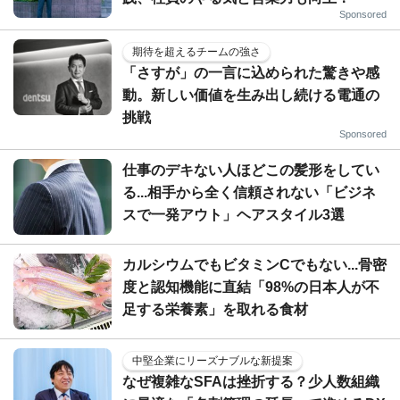
Sponsored
期待を超えるチームの強さ
「さすが」の一言に込められた驚きや感
動。新しい価値を生み出し続ける電通の
挑戦
Sponsored
仕事のデキない人ほどこの髪形をしてい
る...相手から全く信頼されない「ビジネ
スで一発アウト」ヘアスタイル3選
カルシウムでもビタミンCでもない...骨密
度と認知機能に直結「98%の日本人が不
足する栄養素」を取れる食材
中堅企業にリーズナブルな新提案
なぜ複雑なSFAは挫折する？少人数組織