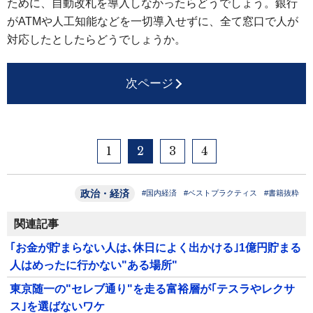
ために、自動改札を導入しなかったらどうでしょう。銀行
がATMや人工知能などを一切導入せずに、全て窓口で人が
対応したとしたらどうでしょうか。
次ページ
1
2
3
4
政治・経済
#国内経済
#ベストプラクティス
#書籍抜粋
関連記事
｢お金が貯まらない人は､休日によく出かける｣1億円貯まる
人はめったに行かない"ある場所"
東京随一の"セレブ通り"を走る富裕層が｢テスラやレクサ
ス｣を選ばないワケ