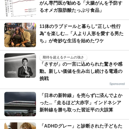
がん専門医が勧める「大腸がんを予防す
るオメガ脂肪酸たっぷり食品」
11体のラブドールと暮らし"正しい性行
為"を楽しむ...「人より人形を愛する男た
ち」が奇妙な生活を始めたワケ
期待を超えるチームの強さ
「さすが」の一言に込められた驚きや感
動。新しい価値を生み出し続ける電通の
挑戦
Sponsored
「日本の新幹線」を売らずに済んでよか
った...「走るほど大赤字」インドネシア
新幹線を勝ち取った習近平の大誤算
「ADHDグレー」と診断された子どもた