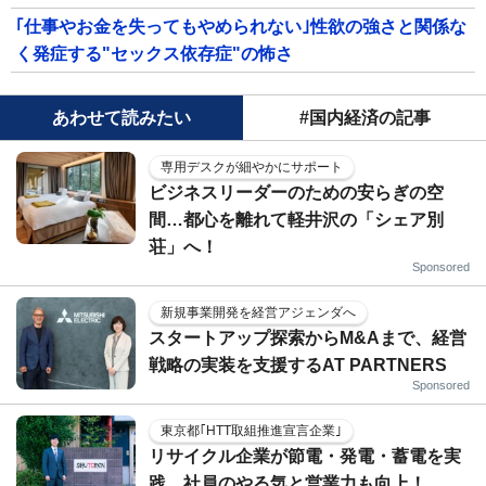
｢仕事やお金を失ってもやめられない｣性欲の強さと関係な
く発症する"セックス依存症"の怖さ
あわせて読みたい
#国内経済の記事
専用デスクが細やかにサポート
ビジネスリーダーのための安らぎの空
間…都心を離れて軽井沢の「シェア別
荘」へ！
Sponsored
新規事業開発を経営アジェンダへ
スタートアップ探索からM&Aまで、経営
戦略の実装を支援するAT PARTNERS
Sponsored
東京都｢HTT取組推進宣言企業｣
リサイクル企業が節電・発電・蓄電を実
践、社員のやる気と営業力も向上！