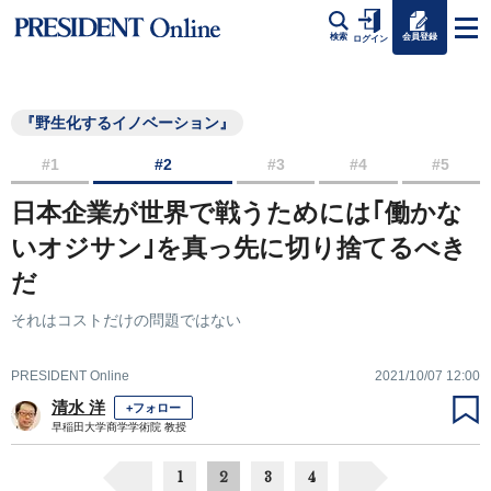
会員登録
検索
ログイン
『野生化するイノベーション』
#1
#2
#3
#4
#5
日本企業が世界で戦うためには｢働かな
いオジサン｣を真っ先に切り捨てるべき
だ
それはコストだけの問題ではない
PRESIDENT Online
2021/10/07 12:00
清水 洋
+フォロー
早稲田大学商学学術院 教授
1
2
3
4