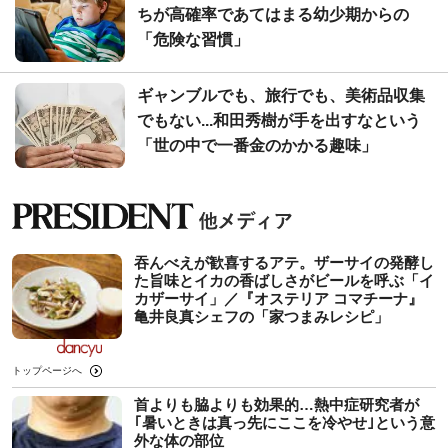
ちが高確率であてはまる幼少期からの
「危険な習慣」
ギャンブルでも、旅行でも、美術品収集
でもない...和田秀樹が手を出すなという
「世の中で一番金のかかる趣味」
吞んべえが歓喜するアテ。ザーサイの発酵し
た旨味とイカの香ばしさがビールを呼ぶ「イ
カザーサイ」／『オステリア コマチーナ』
⻲井良真シェフの「家つまみレシピ」
トップページへ
首よりも脇よりも効果的…熱中症研究者が
｢暑いときは真っ先にここを冷やせ｣という意
外な体の部位