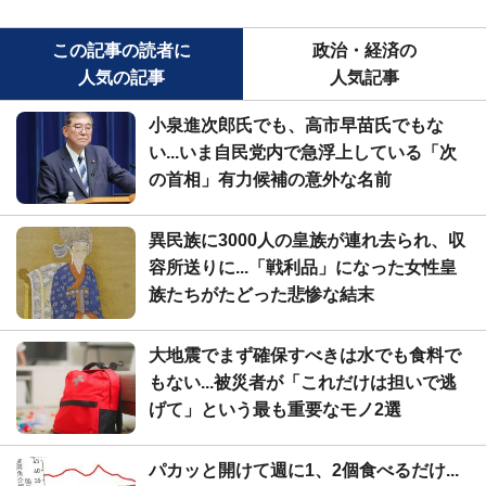
この記事の読者に
政治・経済の
人気の記事
人気記事
小泉進次郎氏でも、高市早苗氏でもな
い...いま自民党内で急浮上している「次
の首相」有力候補の意外な名前
異民族に3000人の皇族が連れ去られ、収
容所送りに...「戦利品」になった女性皇
族たちがたどった悲惨な結末
大地震でまず確保すべきは水でも食料で
もない...被災者が「これだけは担いで逃
げて」という最も重要なモノ2選
パカッと開けて週に1、2個食べるだけ...