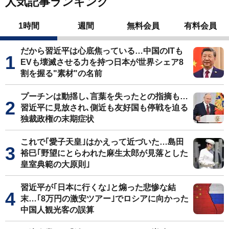
人気記事ランキング
1時間
週間
無料会員
有料会員
だから習近平は心底焦っている…中国のITも
EVも壊滅させる力を持つ日本が世界シェア8
割を握る"素材"の名前
プーチンは動揺し､言葉を失ったとの指摘も…
習近平に見放され､側近も友好国も停戦を迫る
独裁政権の末期症状
これで｢愛子天皇｣はかえって近づいた…島田
裕巳｢野望にとらわれた麻生太郎が見落とした
皇室典範の大原則｣
習近平が｢日本に行くな｣と煽った悲惨な結
末…｢8万円の激安ツアー｣でロシアに向かった
中国人観光客の誤算