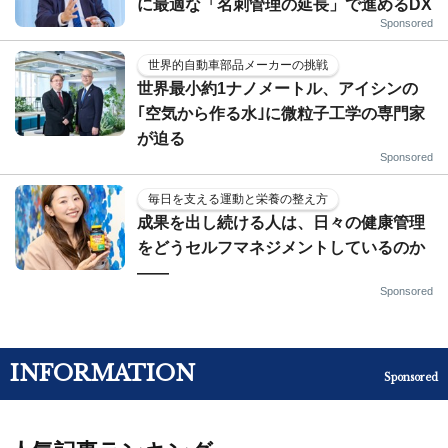
に最適な「名刺管理の延長」で進めるDX
Sponsored
世界的自動車部品メーカーの挑戦
世界最小約1ナノメートル、アイシンの
｢空気から作る水｣に微粒子工学の専門家
が迫る
Sponsored
毎日を支える運動と栄養の整え方
成果を出し続ける人は、日々の健康管理
をどうセルフマネジメントしているのか
——
Sponsored
INFORMATION
Sponsored