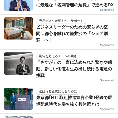
に最適な「名刺管理の延長」で進めるDX
Sponsored
専用デスクが細やかにサポート
ビジネスリーダーのための安らぎの空
間…都心を離れて軽井沢の「シェア別
荘」へ！
Sponsored
期待を超えるチームの強さ
「さすが」の一言に込められた驚きや感
動。新しい価値を生み出し続ける電通の
挑戦
Sponsored
選ばれる企業になるために
東京都｢HTT取組推進宣言企業｣登録で環
境配慮時代を勝ち抜く具体策とは
Sponsored