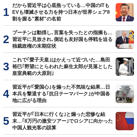
だから習近平は心底焦っている…中国のITも
EVも壊滅させる力を持つ日本が世界シェア8
割を握る"素材"の名前
プーチンは動揺し､言葉を失ったとの指摘も…
習近平に見放され､側近も友好国も停戦を迫る
独裁政権の末期症状
これで｢愛子天皇｣はかえって近づいた…島田
裕巳｢野望にとらわれた麻生太郎が見落とした
皇室典範の大原則｣
習近平が｢愛国心｣を煽った不気味な結果…日
本兵を撃退する｢抗日テーマパーク｣が中国各
地に広がる理由
習近平が｢日本に行くな｣と煽った悲惨な結
末…｢8万円の激安ツアー｣でロシアに向かった
中国人観光客の誤算