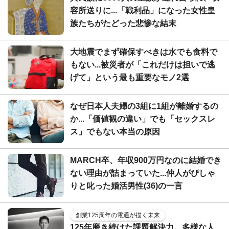
容所送りに...「戦利品」になった女性皇
族たちがたどった悲惨な結末
大地震でまず確保すべきは水でも食料で
もない...被災者が「これだけは担いで逃
げて」という最も重要なモノ2選
なぜ日本人夫婦の3組に1組が離婚するの
か...「価値観の違い」でも「セックスレ
ス」でもない本当の原因
MARCH卒、年収900万円なのに結婚でき
ない理由が詰まっていた...仲人がぴしゃ
りと叱った婚活男性(36)の一言
創業125周年の電通が描く未来
125年磨き続けた課題解決力。多様な人