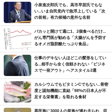
小泉進次郎氏でも、高市早苗氏でもな
い...いま自民党内で急浮上している「次
の首相」有力候補の意外な名前
パカッと開けて週に1、2個食べるだけ...
がん専門医が勧める「大腸がんを予防す
るオメガ脂肪酸たっぷり食品」
仕事のデキない人ほどこの髪形をしてい
る...相手から全く信頼されない「ビジネ
スで一発アウト」ヘアスタイル3選
カルシウムでもビタミンCでもない...骨密
度と認知機能に直結「98%の日本人が不
足する栄養素」を取れる食材
異民族に3000人の皇族が連れ去られ、収