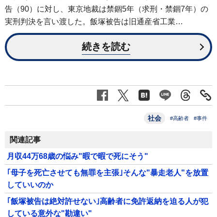
告（90）に対し、東京地裁は禁錮5年（求刑・禁錮7年）の
実刑判決を言い渡した。飯塚被告は旧通産省工業…
続きを読む
社会
#高齢者
#事件
関連記事
月収44万68歳の悩み"暇で暇で死にそう"
｢母子を死亡させても無罪を主張｣そんな"暴走老人"を放置
していいのか
｢飯塚被告は絶対許せない｣高齢者に免許返納を迫る人が犯
している意外な"勘違い"