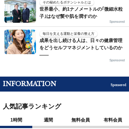
その秘めたるポテンシャルとは
世界最小、約1ナノメートルの｢微細水粒
子｣はなぜ髪や肌を潤すのか
Sponsored
毎日を支える運動と栄養の整え方
成果を出し続ける人は、日々の健康管理
をどうセルフマネジメントしているのか
——
Sponsored
INFORMATION
Sponsored
人気記事ランキング
1時間
週間
無料会員
有料会員