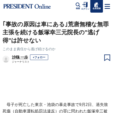
会員登録
検索
ログイン
｢事故の原因は車にある｣荒唐無稽な無罪
主張を続ける飯塚幸三元院長の"逃げ
得"は許せない
このまま責任から逃げ続けるのか
沙鴎 一歩
+フォロー
ジャーナリスト
母子が死亡した東京・池袋の暴走事故で9月2日、過失致
死傷（自動車運転処罰法違反）の罪に問われた飯塚幸三被