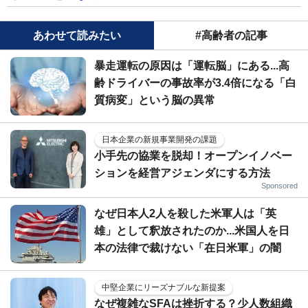
あわせて読みたい
#高齢者の記事
暴走運転の原因は「運転脳」にある...高
齢ドライバーの事故率が3.4倍になる「白
質病変」という脳の異常
日本企業の新規事業開発の課題
小手先の協業を脱却！オープンイノベー
ションを経営アジェンダにする方法
Sponsored
なぜ日本人2人を殺した米軍人は「英
雄」として釈放されたのか...米国人を日
本の法律で裁けない「在日米軍」の闇
中堅企業にリーズナブルな新提案
なぜ複雑なSFAは挫折する？少人数組織