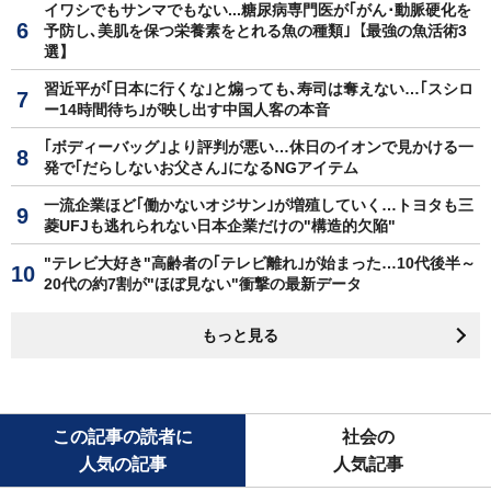
イワシでもサンマでもない...糖尿病専門医が｢がん･動脈硬化を
予防し､美肌を保つ栄養素をとれる魚の種類｣【最強の魚活術3
選】
習近平が｢日本に行くな｣と煽っても､寿司は奪えない…｢スシロ
ー14時間待ち｣が映し出す中国人客の本音
｢ボディーバッグ｣より評判が悪い…休日のイオンで見かける一
発で｢だらしないお父さん｣になるNGアイテム
一流企業ほど｢働かないオジサン｣が増殖していく…トヨタも三
菱UFJも逃れられない日本企業だけの"構造的欠陥"
"テレビ大好き"高齢者の｢テレビ離れ｣が始まった…10代後半～
20代の約7割が"ほぼ見ない"衝撃の最新データ
もっと見る
この記事の読者に
社会の
人気の記事
人気記事