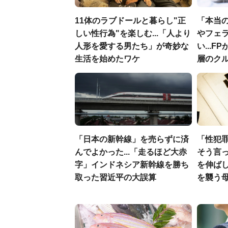
11体のラブドールと暮らし"正
「本当
しい性行為"を楽しむ...「人より
やフェ
人形を愛する男たち」が奇妙な
い...
生活を始めたワケ
層のク
「日本の新幹線」を売らずに済
「性犯
んでよかった...「走るほど大赤
そう言
字」インドネシア新幹線を勝ち
を伸ばし
取った習近平の大誤算
を襲う