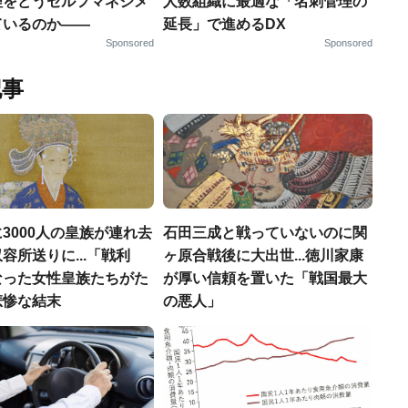
理をどうセルフマネジメ
人数組織に最適な「名刺管理の
ているのか——
延長」で進めるDX
Sponsored
Sponsored
記事
3000人の皇族が連れ去
石田三成と戦っていないのに関
容所送りに...「戦利
ヶ原合戦後に大出世...徳川家康
なった女性皇族たちがた
が厚い信頼を置いた「戦国最大
悲惨な結末
の悪人」