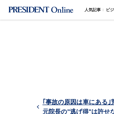
人気記事
ビジ
｢事故の原因は車にある
元院長の"逃げ得"は許せ