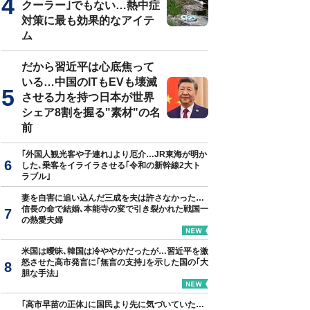
クーラー｣でもない…熱中症
対策に最も効果的なアイテ
ム
現場で実況見分に立ち合う旧通産省工業技術院の飯塚幸三元院長（中央）＝
だから習近平は心底焦って
いる…中国のITもEVも壊滅
させる力を持つ日本が世界
シェア8割を握る"素材"の名
前
｢外国人観光客や子連れ｣より厄介…JR東海が明か
した､乗客をイライラさせる｢令和の新幹線2大ト
ラブル｣
妻を自害に追い込んだ三成を夫は許さなかった…
信長の命で結婚､本能寺の変で引き裂かれた戦国一
の熱愛夫婦
米国は曖昧､韓国は冷ややかだったが…習近平を激
怒させた高市発言に｢無言の支持｣を示した国の｢大
胆な手法｣
｢高市早苗の正体｣に国民より先に気づいていた…