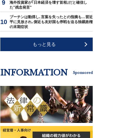
海外投資家が｢日本経済を壊す首相｣だと確信し
た"残念発言"
プーチンは動揺し､言葉を失ったとの指摘も…習近
平に見放され､側近も友好国も停戦を迫る独裁政権
の末期症状
もっと見る
INFORMATION
Sponsored