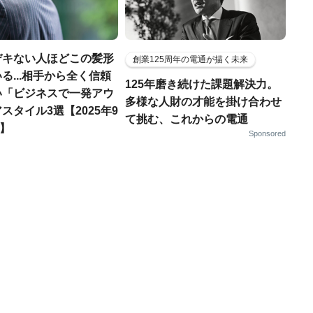
デキない人ほどこの髪形
創業125周年の電通が描く未来
る...相手から全く信頼
125年磨き続けた課題解決力。
い「ビジネスで一発アウ
多様な人財の才能を掛け合わせ
スタイル3選【2025年9
て挑む、これからの電通
T】
Sponsored