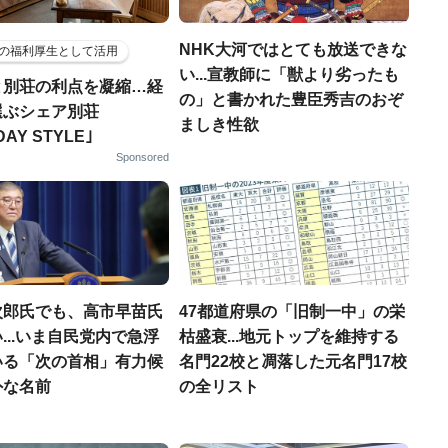
NHK大河ではとても放送できな
の福利厚生として活用
い...宣教師に「獣より劣ったも
と別荘の利点を凝縮…経
の」と書かれた豊臣秀吉のおぞ
選ぶシェア別荘
ましき性欲
DAY STYLE｣
Sponsored
次郎氏でも、高市早苗氏
47都道府県の「旧制一中」の栄
...いま自民党内で急浮
枯盛衰...地元トップを維持する
いる「次の首相」有力候
名門22校と凋落した元名門17校
外な名前
の全リスト