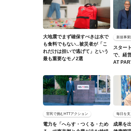
大地震でまず確保すべきは水で
新規事業
も食料でもない...被災者が「こ
スター
れだけは担いで逃げて」という
で、経
最も重要なモノ2選
AT PA
官民で挑むHTTアクション
毎日を支
電力を「へらす・つくる・ため
成果を