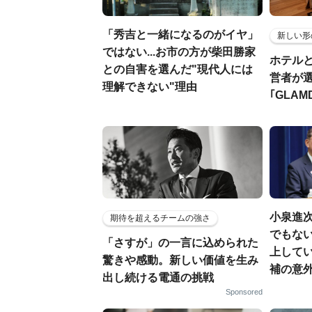
「秀吉と一緒になるのがイヤ」
新しい形
ではない...お市の方が柴田勝家
ホテル
との自害を選んだ"現代人には
営者が
理解できない"理由
｢GLAM
小泉進
期待を超えるチームの強さ
でもない
「さすが」の一言に込められた
上して
驚きや感動。新しい価値を生み
補の意
出し続ける電通の挑戦
Sponsored