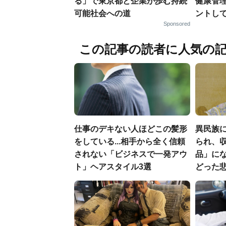
る」で東京都と企業が歩む持続
健康管
可能社会への道
ントし
Sponsored
この記事の読者に人気の
仕事のデキない人ほどこの髪形
異民族に
をしている...相手から全く信頼
られ、収
されない「ビジネスで一発アウ
品」に
ト」ヘアスタイル3選
どった