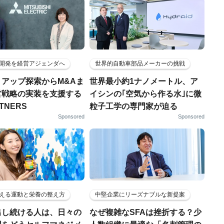
開発を経営アジェンダへ
世界的自動車部品メーカーの挑戦
トアップ探索からM&Aま
世界最小約1ナノメートル、ア
営戦略の実装を支援する
イシンの｢空気から作る水｣に微
RTNERS
粒子工学の専門家が迫る
Sponsored
Sponsored
える運動と栄養の整え方
中堅企業にリーズナブルな新提案
出し続ける人は、日々の
なぜ複雑なSFAは挫折する？少