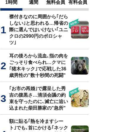
1時間
週間
無料会員
有料会員
襟付きなのに周囲から｢だら
しない｣と思われる…帰省の
際に選んではいけない｢ユニ
クロの2990円のポロシャ
ツ｣
耳の後ろから流血､指の肉を
ごっそり食べられ…クマに
｢猪木キック｣で応戦した36
歳男性の"数十秒間の死闘"
｢お市の再婚｣で露呈した秀
吉の腹黒さ…清須会議の約
束を守ったのに､滅亡に追い
込まれた柴田勝家の"急所"
額に貼る｢熱を冷ますシー
ト｣でも､首にかける｢ネック