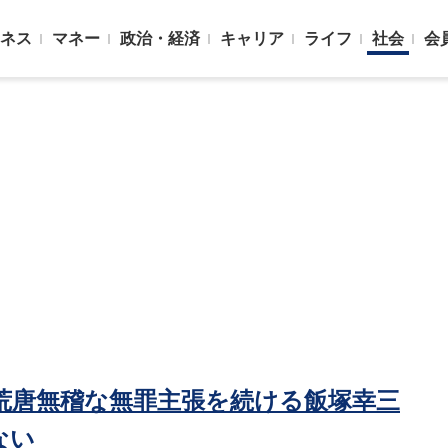
ネス
マネー
政治・経済
キャリア
ライフ
社会
会
｣荒唐無稽な無罪主張を続ける飯塚幸三
ない