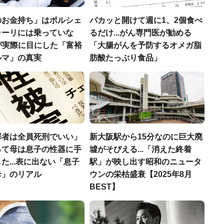
のお金持ち」はポルシェ
パカッと開けて週に1、2個食べ
ラーリには乗っていな
るだけ...がん専門医が勧める
FPが実際に目にした「富裕
「大腸がんを予防するオメガ脂
ルマ」の真実
肪酸たっぷり食品」
罪者は全員死刑でいい」
新大阪駅から15分なのに巨大廃
って母は息子の性器に手
墟がそびえる...「消えた終着
た...表に出ない「息子
駅」が映し出す昭和のニュータ
母」のリアル
ウンの栄枯盛衰【2025年8月
BEST】