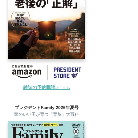
雑誌の予約購読
はこちら
プレジデントFamily 2026年夏号
頭のいい子が育つ「育脳」大百科