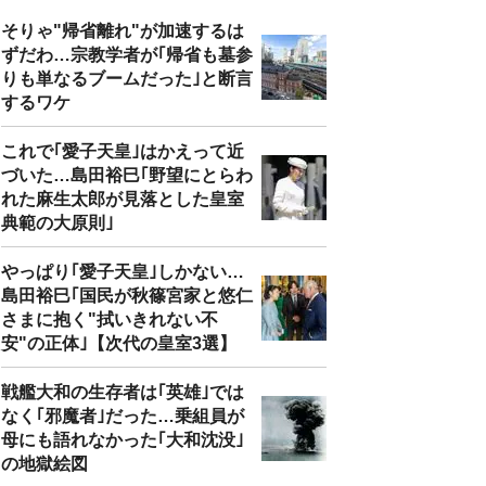
そりゃ"帰省離れ"が加速するは
ずだわ…宗教学者が｢帰省も墓参
りも単なるブームだった｣と断言
するワケ
これで｢愛子天皇｣はかえって近
づいた…島田裕巳｢野望にとらわ
れた麻生太郎が見落とした皇室
典範の大原則｣
やっぱり｢愛子天皇｣しかない…
島田裕巳｢国民が秋篠宮家と悠仁
さまに抱く"拭いきれない不
安"の正体｣【次代の皇室3選】
戦艦大和の生存者は｢英雄｣では
なく｢邪魔者｣だった…乗組員が
母にも語れなかった｢大和沈没｣
の地獄絵図