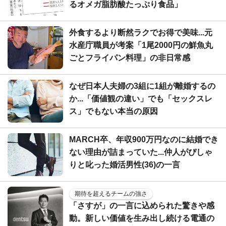
るオメガ脂肪酸たっぷり食品」
外食するより断然ラクでお得で美味...元
水産庁職員が考案「1尾2000円の鮮魚丸
ごとフライパン料理」の非日常感
なぜ日本人夫婦の3組に1組が離婚するの
か...「価値観の違い」でも「セックスレ
ス」でもない本当の原因
MARCH卒、年収900万円なのに結婚でき
ない理由が詰まっていた...仲人がぴしゃ
りと叱った婚活男性(36)の一言
期待を超えるチームの強さ
「さすが」の一言に込められた驚きや感
動。新しい価値を生み出し続ける電通の