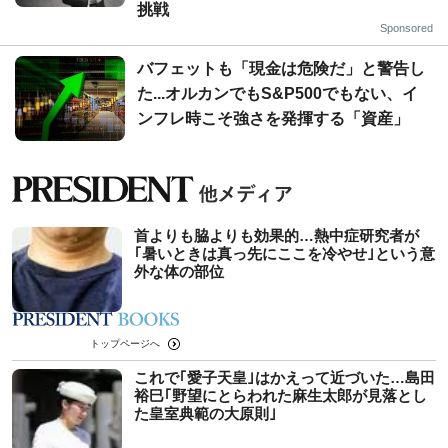
挑戦
Sponsored
バフェットも「現金は危険だ」と警告し
た...オルカンでもS&P500でもない、イ
ンフレ時こそ強さを発揮する「資産」
首よりも脇よりも効果的…熱中症研究者が
｢暑いときは真っ先にここを冷やせ｣という意
外な体の部位
トップページへ
これで｢愛子天皇｣はかえって近づいた…島田
裕巳｢野望にとらわれた麻生太郎が見落とし
た皇室典範の大原則｣