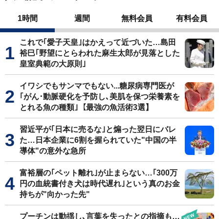
1時間
週間
無料会員
有料会員
これで｢愛子天皇｣はかえって近づいた…島田
裕巳｢野望にとらわれた麻生太郎が見落とした
皇室典範の大原則｣
イワシでもサンマでもない...糖尿病専門医が
｢がん･動脈硬化を予防し､美肌を保つ栄養素を
とれる魚の種類｣【最強の魚活術3選】
習近平が｢日本に売るな｣と煽った翌日にバレ
た…日本企業に6割を握られていた"中国の半
導体"の意外な急所
富裕層の｢ペット離れ｣が止まらない…｢300万
円の血統書付き犬は時代遅れ｣という真のお金
持ちが"向かった先"
プーチンは動揺し､言葉を失ったとの指摘も…