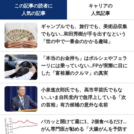
この記事の読者に
キャリアの
人気の記事
人気記事
ギャンブルでも、旅行でも、美術品収集
でもない...和田秀樹が手を出すなという
「世の中で一番金のかかる趣味」
「本当のお金持ち」はポルシェやフェラ
ーリには乗っていない...FPが実際に目に
した「富裕層のクルマ」の真実
小泉進次郎氏でも、高市早苗氏でもな
い...いま自民党内で急浮上している「次
の首相」有力候補の意外な名前
パカッと開けて週に1、2個食べるだけ...
がん専門医が勧める「大腸がんを予防す