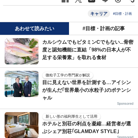
キャリア
#目標・計画
あわせて読みたい
#目標・計画の記事
カルシウムでもビタミンCでもない...骨密
度と認知機能に直結「98%の日本人が不
足する栄養素」を取れる食材
微粒子工学の専門家が解説
目に見えない世界を計測する…アイシン
が生んだ｢世界最小の水粒子｣のポテンシ
ャル
Sponsored
新しい形の福利厚生として活用
ホテルと別荘の利点を凝縮…経営者が選
ぶシェア別荘｢GLAMDAY STYLE｣
Sponsored