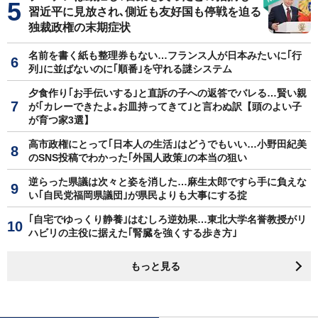
習近平に見放され､側近も友好国も停戦を迫る
独裁政権の末期症状
名前を書く紙も整理券もない…フランス人が日本みたいに｢行
列｣に並ばないのに｢順番｣を守れる謎システム
夕食作り｢お手伝いする｣と直訴の子への返答でバレる…賢い親
が｢カレーできたよ｡お皿持ってきて｣と言わぬ訳【頭のよい子
が育つ家3選】
高市政権にとって｢日本人の生活｣はどうでもいい…小野田紀美
のSNS投稿でわかった｢外国人政策｣の本当の狙い
逆らった県議は次々と姿を消した…麻生太郎ですら手に負えな
い｢自民党福岡県議団｣が県民よりも大事にする掟
｢自宅でゆっくり静養｣はむしろ逆効果…東北大学名誉教授がリ
ハビリの主役に据えた｢腎臓を強くする歩き方｣
もっと見る