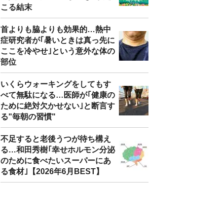
こる結末
首よりも脇よりも効果的…熱中
症研究者が｢暑いときは真っ先に
ここを冷やせ｣という意外な体の
部位
いくらウォーキングをしてもす
べて無駄になる…医師が｢健康の
ために絶対欠かせない｣と断言す
る"毎朝の習慣"
不足すると老後うつが待ち構え
る…和田秀樹｢幸せホルモン分泌
のために食べたいスーパーにあ
る食材｣【2026年6月BEST】