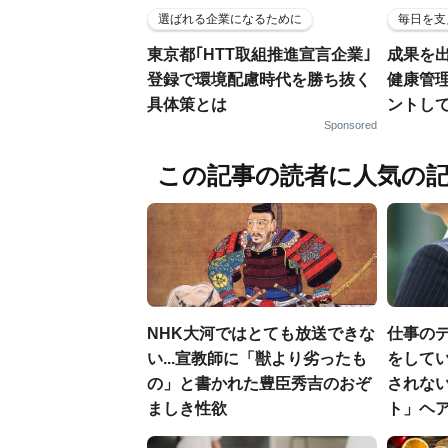
選ばれる企業になるために
毎日を支
東京都｢HTT取組推進宣言企業｣
成果を
登録で環境配慮時代を勝ち抜く
健康管
具体策とは
ントし
Sponsored
この記事の読者に人気の
NHK大河ではとても放送できな
仕事の
い...宣教師に「獣より劣ったも
をしてい
の」と書かれた豊臣秀吉のおぞ
されな
ましき性欲
ト」ヘ