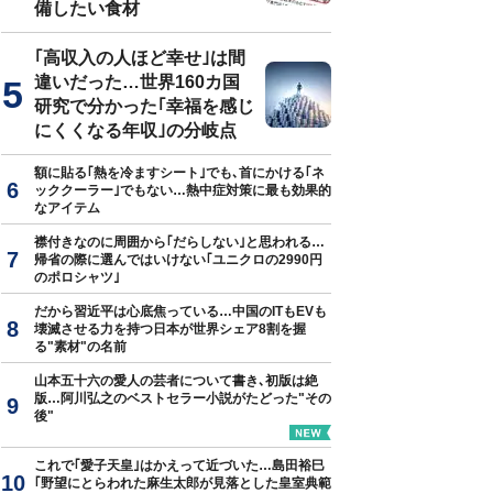
備したい食材
｢高収入の人ほど幸せ｣は間
違いだった…世界160カ国
研究で分かった｢幸福を感じ
にくくなる年収｣の分岐点
額に貼る｢熱を冷ますシート｣でも､首にかける｢ネ
ッククーラー｣でもない…熱中症対策に最も効果的
なアイテム
襟付きなのに周囲から｢だらしない｣と思われる…
帰省の際に選んではいけない｢ユニクロの2990円
のポロシャツ｣
だから習近平は心底焦っている…中国のITもEVも
壊滅させる力を持つ日本が世界シェア8割を握
る"素材"の名前
山本五十六の愛人の芸者について書き､初版は絶
版…阿川弘之のベストセラー小説がたどった"その
後"
これで｢愛子天皇｣はかえって近づいた…島田裕巳
｢野望にとらわれた麻生太郎が見落とした皇室典範