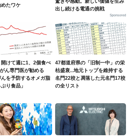
驚きや感動。新しい価値を生み
始めたワケ
出し続ける電通の挑戦
Sponsored
開けて週に1、2個食べ
47都道府県の「旧制一中」の栄
..がん専門医が勧める
枯盛衰...地元トップを維持する
がんを予防するオメガ脂
名門22校と凋落した元名門17校
っぷり食品」
の全リスト