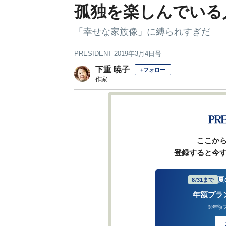
孤独を楽しんでいる人
「幸せな家族像」に縛られすぎだ
PRESIDENT 2019年3月4日号
下重 暁子
+フォロー
作家
前ページ
ここか
登録すると今
夏
8/31まで
年額プラ
※年額