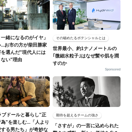
と一緒になるのがイヤ」
その秘めたるポテンシャルとは
...お市の方が柴田勝家
世界最小、約1ナノメートルの
害を選んだ"現代人には
｢微細水粒子｣はなぜ髪や肌を潤
ない"理由
すのか
Sponsored
ラブドールと暮らし"正
期待を超えるチームの強さ
為"を楽しむ...「人より
「さすが」の一言に込められた
愛する男たち」が奇妙な