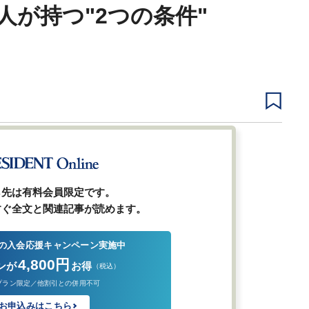
が持つ"2つの条件"
1
2
3
次ページ
ら先は有料会員限定です。
すぐ全文と関連記事が読めます。
の入会応援キャンペーン実施中
4,800円
ンが
お得
（税込）
プラン限定／他割引との併用不可
お申込みはこちら