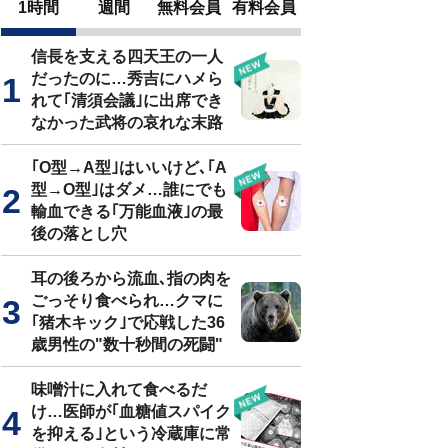
1時間
週間
無料会員
有料会員
信長を支える四天王の一人
だったのに…秀吉にハメら
れて｢清須会議｣に出席でき
なかった武将の哀れな末路
｢O型→A型｣はいいけど､｢A
型→O型｣はダメ…誰にでも
輸血できる｢万能血液｣の最
後の落とし穴
耳の後ろから流血､指の肉を
ごっそり食べられ…クマに
｢猪木キック｣で応戦した36
歳男性の"数十秒間の死闘"
味噌汁に入れて食べるだ
け…医師が｢血糖値スパイク
を抑える｣という冷蔵庫に常