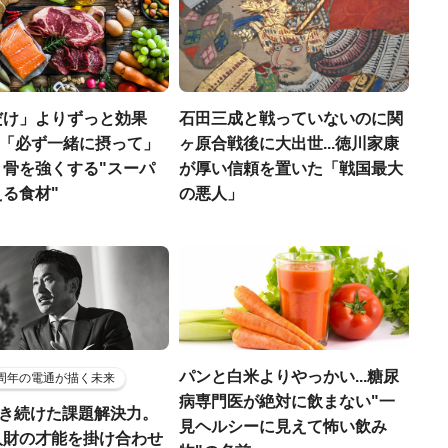
だけ」よりずっと効果
石田三成と戦っていないのに関
医師「必ず一緒に摂って」
ヶ原合戦後に大出世...徳川家康
、骨を強くする"スーパ
が厚い信頼を置いた「戦国最大
る食材"
の悪人」
パンと白米よりやっかい...糖尿
5周年の電通が描く未来
病専門医が絶対に飲まない"一
磨き続けた課題解決力。
見ヘルシーに見えて怖い飲み
人財の才能を掛け合わせ