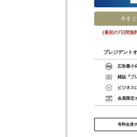
今すぐ
（
最初の7日間無
プレジデントオ
広告最小
雑誌『プ
ビジネス
会員限定
有料会員