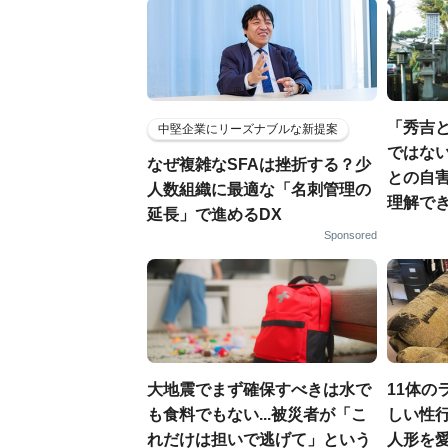
「秀吉
中堅企業にリーズナブルな新提案
ではない
なぜ複雑なSFAは挫折する？少
との自
人数組織に最適な「名刺管理の
理解でき
延長」で進めるDX
Sponsored
大地震でまず確保すべきは水で
11体の
も食料でもない...被災者が「こ
しい性行
れだけは担いで逃げて」という
人形を