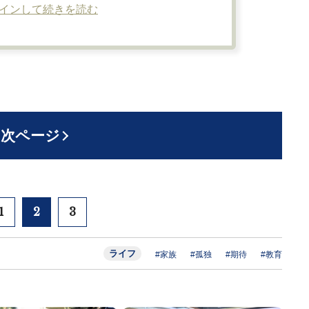
インして続きを読む
次ページ
1
2
3
ライフ
#家族
#孤独
#期待
#教育