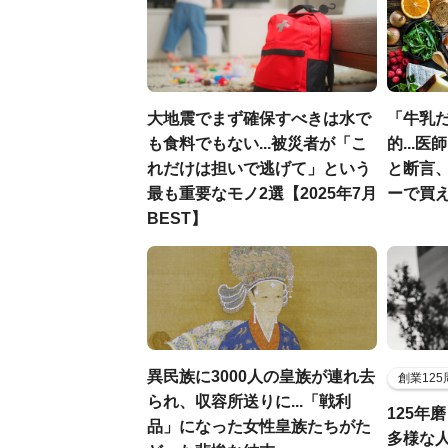
大地震でまず確保すべきは水で
「牛乳
も食料でもない...被災者が「こ
的...
れだけは担いで逃げて」という
と断言
最も重要なモノ2選【2025年7月
ーで買え
BEST】
異民族に3000人の皇族が連れ去
創業12
られ、収容所送りに...「戦利
125年
品」になった女性皇族たちがた
多様な