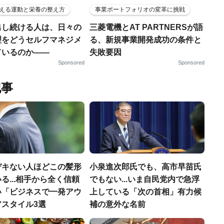
える運動と栄養の整え方
事業ポートフォリオの変革に挑戦
出し続ける人は、日々の
三菱電機とAT PARTNERSが語
理をどうセルフマネジメ
る、新規事業開発成功の条件と
ているのか——
失敗要因
Sponsored
Sponsored
記事
デキない人ほどこの髪形
小泉進次郎氏でも、高市早苗氏
る...相手から全く信頼
でもない...いま自民党内で急浮
い「ビジネスで一発アウ
上している「次の首相」有力候
アスタイル3選
補の意外な名前