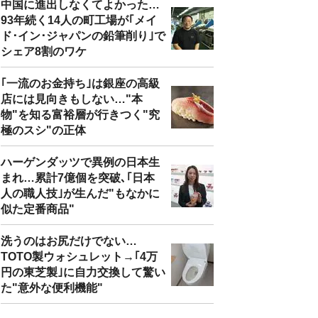
中国に進出しなくてよかった…
93年続く14人の町工場が｢メイ
ド･イン･ジャパンの鉛筆削り｣で
シェア8割のワケ
｢一流のお金持ち｣は銀座の高級
店には見向きもしない…"本
物"を知る富裕層が行きつく"究
極のスシ"の正体
ハーゲンダッツで異例の日本生
まれ…累計7億個を突破､｢日本
人の職人技｣が生んだ"もなかに
似た定番商品"
洗うのはお尻だけでない…
TOTO製ウォシュレット→｢4万
円の東芝製｣に自力交換して驚い
た"意外な便利機能"