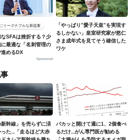
「やっぱり"愛子天皇"を実現す
にリーズナブルな新提案
るしかない」皇室研究家が悠仁
なSFAは挫折する？少
さま成年式を見てそう確信した
織に最適な「名刺管理の
ワケ
進めるDX
Sponsored
記事
の新幹線」を売らずに済
パカッと開けて週に1、2個食べ
った...「走るほど大赤
るだけ...がん専門医が勧める
ンドネシア新幹線を勝ち
「大腸がんを予防するオメガ脂