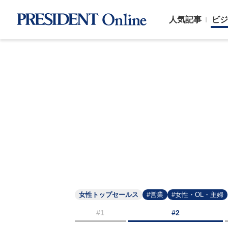
人気記事
ビジ
女性トップセールス
#営業
#女性・OL・主婦
#1
#2