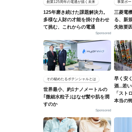
創業125周年の電通が描く未来
事業ポー
125年磨き続けた課題解決力。
三菱電機
多様な人財の才能を掛け合わせ
る、新
て挑む、これからの電通
失敗要
Sponsored
早く安
その秘めたるポテンシャルとは
酒...
世界最小、約1ナノメートルの
「スト
｢微細水粒子｣はなぜ髪や肌を潤
本当の
すのか
Sponsored