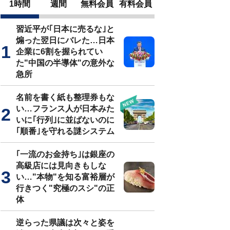
1時間
週間
無料会員
有料会員
習近平が｢日本に売るな｣と
煽った翌日にバレた…日本
企業に6割を握られてい
た"中国の半導体"の意外な
急所
名前を書く紙も整理券もな
い…フランス人が日本みた
いに｢行列｣に並ばないのに
｢順番｣を守れる謎システム
｢一流のお金持ち｣は銀座の
高級店には見向きもしな
い…"本物"を知る富裕層が
行きつく"究極のスシ"の正
体
逆らった県議は次々と姿を