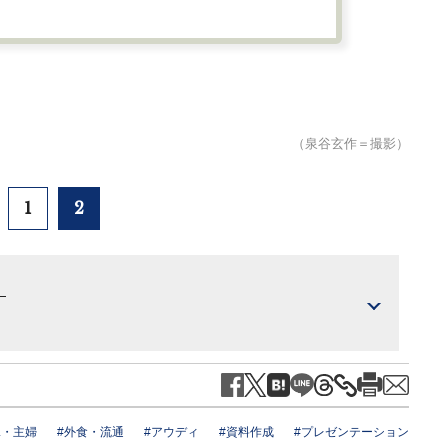
（泉谷玄作＝撮影）
1
2
）
L・主婦
#外食・流通
#アウディ
#資料作成
#プレゼンテーション