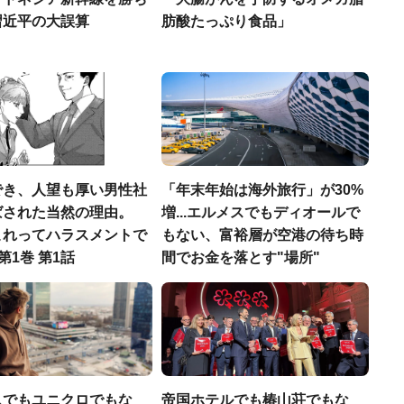
習近平の大誤算
肪酸たっぷり食品」
でき、人望も厚い男性社
「年末年始は海外旅行」が30%
ばされた当然の理由。
増...エルメスでもディオールで
これってハラスメントで
もない、富裕層が空港の待ち時
第1巻 第1話
間でお金を落とす"場所"
スでもユニクロでもな
帝国ホテルでも椿山荘でもな