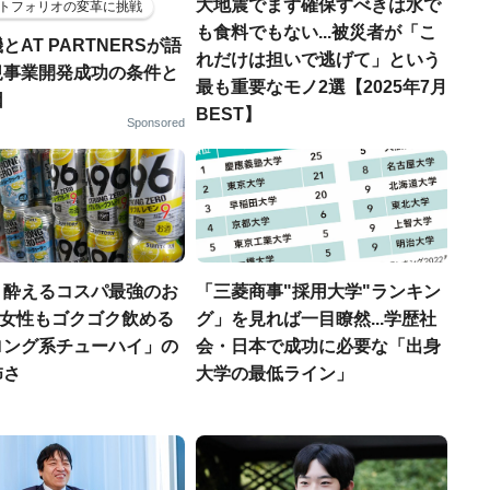
大地震でまず確保すべきは水で
トフォリオの変革に挑戦
も食料でもない...被災者が「こ
とAT PARTNERSが語
れだけは担いで逃げて」という
規事業開発成功の条件と
最も重要なモノ2選【2025年7月
因
BEST】
Sponsored
く酔えるコスパ最強のお
「三菱商事"採用大学"ランキン
若い女性もゴクゴク飲める
グ」を見れば一目瞭然...学歴社
ロング系チューハイ」の
会・日本で成功に必要な「出身
怖さ
大学の最低ライン」