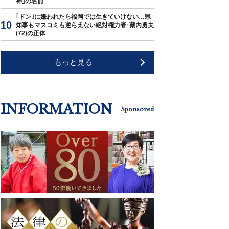
神｣の名前
｢ドン｣に嫌われたら福岡では生きていけない…県
知事もマスコミも逆らえない絶対権力者･藏内勇夫
(72)の正体
もっと見る
INFORMATION
Sponsored