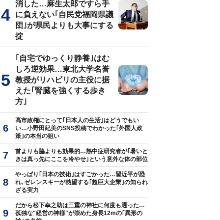
消した…麻生太郎ですら手
に負えない｢自民党福岡県議
団｣が県民よりも大事にする
掟
｢自宅でゆっくり静養｣はむ
しろ逆効果…東北大学名誉
教授がリハビリの主役に据
えた｢腎臓を強くする歩き
方｣
高市政権にとって｢日本人の生活｣はどうでもい
い…小野田紀美のSNS投稿でわかった｢外国人政
策｣の本当の狙い
首よりも脇よりも効果的…熱中症研究者が｢暑いと
きは真っ先にここを冷やせ｣という意外な体の部位
やっぱり｢日本の技術｣はすごかった…習近平が恐
れ､ゼレンスキーが熱望する｢超巨大企業｣の知られ
ざる実力
だから松下幸之助は三重の神社に何度も通った…
孤独な"経営の神様"が崇めた身長12mの｢異形の