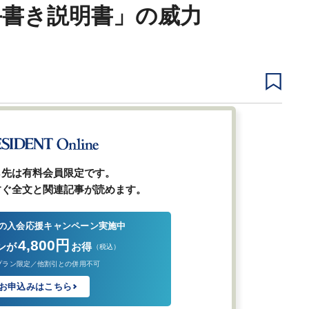
手書き説明書」の威力
1
2
前ページ
ら先は有料会員限定です。
すぐ全文と関連記事が読めます。
の入会応援キャンペーン実施中
4,800円
ンが
お得
（税込）
プラン限定／他割引との併用不可
お申込みはこちら