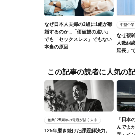
なぜ日本人夫婦の3組に1組が離
中堅企業
婚するのか...「価値観の違い」
なぜ複雑
でも「セックスレス」でもない
人数組
本当の原因
延長」で
この記事の読者に人気の
「日本
創業125周年の電通が描く未来
んでよか
125年磨き続けた課題解決力。
字」イ