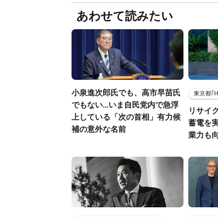
あわせて読みたい
小泉進次郎氏でも、高市早苗氏
東京都｢
でもない...いま自民党内で急浮
リサイ
上している「次の首相」有力候
蓄電を
補の意外な名前
業力も