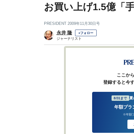
お買い上げ1.5億「
PRESIDENT 2009年11月30日号
永井 隆
+フォロー
ジャーナリスト
ここか
登録すると今
夏
8/31まで
年額プラ
※年額