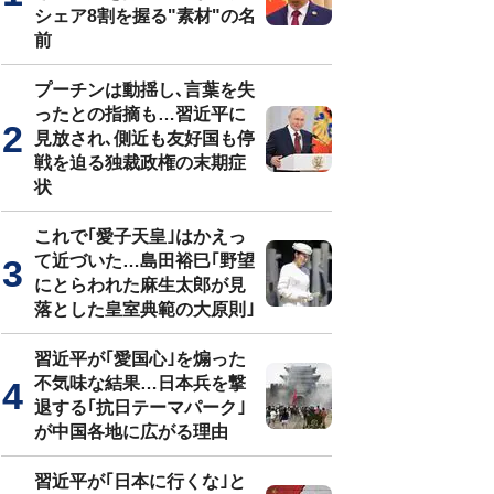
シェア8割を握る"素材"の名
前
プーチンは動揺し､言葉を失
ったとの指摘も…習近平に
見放され､側近も友好国も停
戦を迫る独裁政権の末期症
状
これで｢愛子天皇｣はかえっ
て近づいた…島田裕巳｢野望
にとらわれた麻生太郎が見
落とした皇室典範の大原則｣
習近平が｢愛国心｣を煽った
不気味な結果…日本兵を撃
退する｢抗日テーマパーク｣
が中国各地に広がる理由
習近平が｢日本に行くな｣と