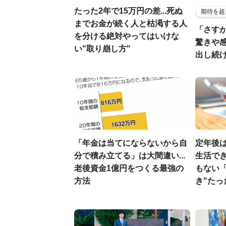
たった2年で15万円の差...死ぬ
期待を超
までお金が続く人と枯渇する人
「さす
を分ける絶対やってはいけな
驚きや
い"取り崩し方"
出し続
「年金は当てにならないから自
定年後
分で積み立てる」は大間違い...
生活でき
老後資金1億円をつくる最強の
もない
方法
き"たっ