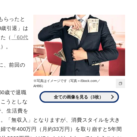
。
もらったと
0歳引退」は
した（
「60代
」
）。
に、前回の
※写真はイメージです（写真＝iStock.com／
AH86）
60歳で退職
全ての画像を見る（3枚）
働こうとしな
で、生活費を
す。「無収入」となりますが、消費スタイルを大き
で年400万円（月約33万円）を取り崩すと5年間