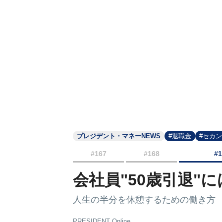
プレジデント・マネーNEWS
#退職金
#セカ
#167
#168
#
会社員"50歳引退"
人生の半分を休憩するための働き方
PRESIDENT Online