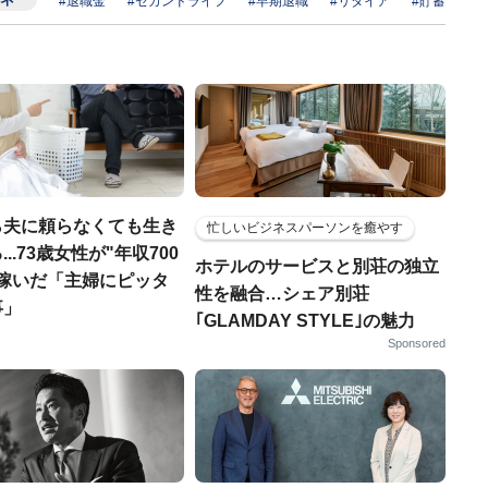
#退職金
#セカンドライフ
#早期退職
#リタイア
#貯蓄
ら夫に頼らなくても生き
忙しいビジネスパーソンを癒やす
..73歳女性が"年収700
ホテルのサービスと別荘の独立
を稼いだ「主婦にピッタ
性を融合…シェア別荘
事」
｢GLAMDAY STYLE｣の魅力
Sponsored