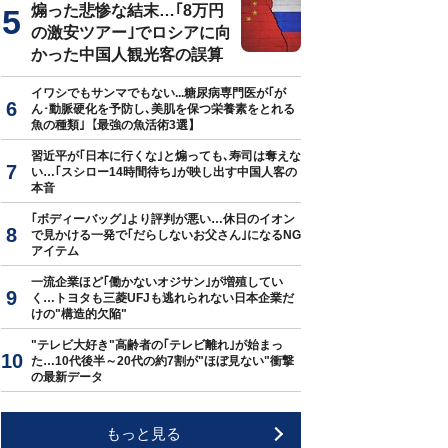
煽った悲惨な結末…｢8万円
の激安ツアー｣でロシアに向
かった中国人観光客の誤算
イワシでもサンマでもない...糖尿病専門医が｢が
ん･動脈硬化を予防し､美肌を保つ栄養素をとれる
魚の種類｣【最強の魚活術3選】
習近平が｢日本に行くな｣と煽っても､寿司は奪えな
い…｢スシロー14時間待ち｣が映し出す中国人客の
本音
｢ボディーバッグ｣より評判が悪い…休日のイオン
で見かける一発で｢だらしないお父さん｣になるNG
アイテム
一流企業ほど｢働かないオジサン｣が増殖してい
く…トヨタも三菱UFJも逃れられない日本企業だ
けの"構造的欠陥"
"テレビ大好き"高齢者の｢テレビ離れ｣が始まっ
た…10代後半～20代の約7割が"ほぼ見ない"衝撃
の最新データ
もっと見る