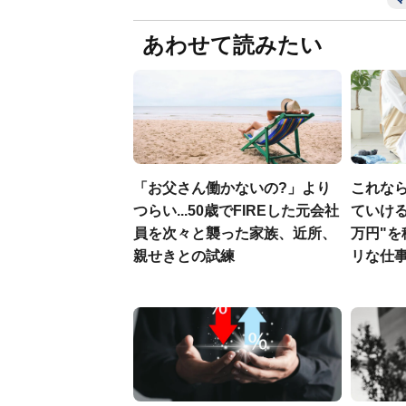
あわせて読みたい
「お父さん働かないの?」より
これな
つらい...50歳でFIREした元会社
ていける.
員を次々と襲った家族、近所、
万円"
親せきとの試練
リな仕