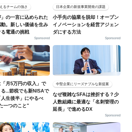
えるチームの強さ
日本企業の新規事業開発の課題
が」の一言に込められた
小手先の協業を脱却！オープン
感動。新しい価値を生み
イノベーションを経営アジェン
ける電通の挑戦
ダにする方法
Sponsored
Sponsored
は「月5万円の収入」で
中堅企業にリーズナブルな新提案
る...節税でも新NISAで
なぜ複雑なSFAは挫折する？少
「人生後半」にやるべ
人数組織に最適な「名刺管理の
た一つのこと"
延長」で進めるDX
Sponsored