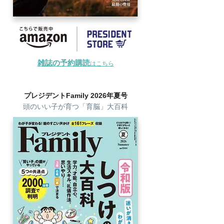
雑誌の予約購読
はこちら
プレジデントFamily 2026年夏号
頭のいい子が育つ「育脳」大百科