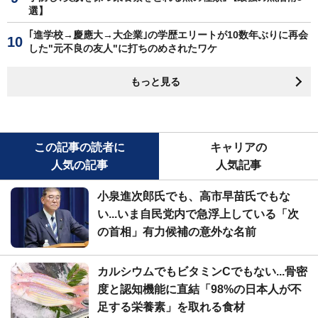
選】
｢進学校→慶應大→大企業｣の学歴エリートが10数年ぶりに再会
した"元不良の友人"に打ちのめされたワケ
もっと見る
この記事の読者に
キャリアの
人気の記事
人気記事
小泉進次郎氏でも、高市早苗氏でもな
い...いま自民党内で急浮上している「次
の首相」有力候補の意外な名前
カルシウムでもビタミンCでもない...骨密
度と認知機能に直結「98%の日本人が不
足する栄養素」を取れる食材