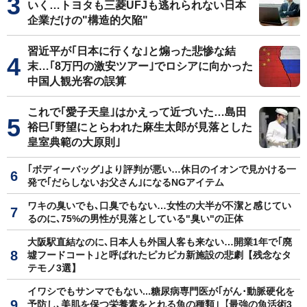
いく…トヨタも三菱UFJも逃れられない日本
企業だけの"構造的欠陥"
習近平が｢日本に行くな｣と煽った悲惨な結
末…｢8万円の激安ツアー｣でロシアに向かった
中国人観光客の誤算
これで｢愛子天皇｣はかえって近づいた…島田
裕巳｢野望にとらわれた麻生太郎が見落とした
皇室典範の大原則｣
｢ボディーバッグ｣より評判が悪い…休日のイオンで見かける一
発で｢だらしないお父さん｣になるNGアイテム
ワキの臭いでも､口臭でもない…女性の大半が不潔と感じてい
るのに､75%の男性が見落としている"臭い"の正体
大阪駅直結なのに､日本人も外国人客も来ない…開業1年で｢廃
墟フードコート｣と呼ばれたピカピカ新施設の悲劇【残念なタ
テモノ3選】
イワシでもサンマでもない...糖尿病専門医が｢がん･動脈硬化を
予防し､美肌を保つ栄養素をとれる魚の種類｣【最強の魚活術3