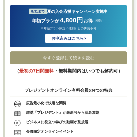
夏の入会応援キャンペーン実施中
8/31まで
4,800円
年額プランが
お得
（税込）
※年額プラン限定／他割引との併用不可
お申込みはこちら
今すぐ登録して続きを読む
（
最初の7日間無料
・無料期間内はいつでも解約可）
プレジデントオンライン有料会員の4つの特典
広告最小化で快適な閲覧
雑誌『プレジデント』が最新号から読み放題
ビジネスに役立つ学びの動画が見放題
会員限定オンラインイベント