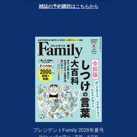
雑誌の予約購読はこちらから
プレジデントFamily 2026年夏号
頭のいい子が育つ「育脳」大百科