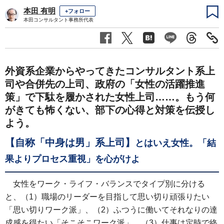
本田 有明
+フォロー
本田コンサルタント事務所代表
外資系企業からやってきたコンサルタント系上
司や合併先の上司、政府の「女性の活躍推進
策」で下駄を履かされた女性上司……。もう何
がきても怖くない、部下の心得と対策を伝授し
よう。
【自称「中身は男」系上司】
とはいえ女性。「結
果よりプロセス重視」を心がけよ
女性をワーク・ライフ・バランスでタイプ別に分ける
と、（1）職場のリーダーを目指して思い切り頑張りたい
「思い切りワーク派」、（2）ふつうに働いてそれなりの達
成感を得たい「そこそこワーク派」、（3）仕事は定時で終