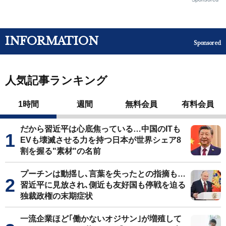
INFORMATION
Sponsored
人気記事ランキング
1時間
週間
無料会員
有料会員
だから習近平は心底焦っている…中国のITも
EVも壊滅させる力を持つ日本が世界シェア8
割を握る"素材"の名前
プーチンは動揺し､言葉を失ったとの指摘も…
習近平に見放され､側近も友好国も停戦を迫る
独裁政権の末期症状
一流企業ほど｢働かないオジサン｣が増殖して