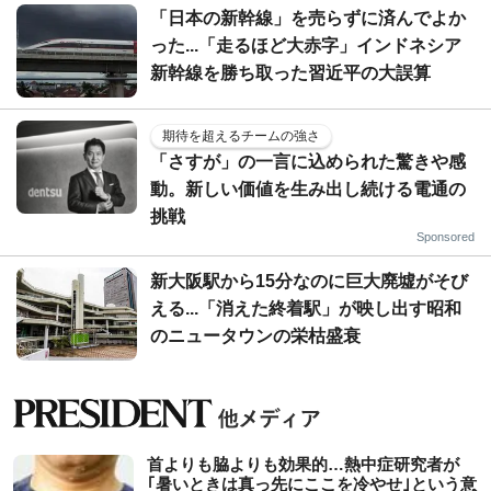
「日本の新幹線」を売らずに済んでよか
った...「走るほど大赤字」インドネシア
新幹線を勝ち取った習近平の大誤算
期待を超えるチームの強さ
「さすが」の一言に込められた驚きや感
動。新しい価値を生み出し続ける電通の
挑戦
Sponsored
新大阪駅から15分なのに巨大廃墟がそび
える...「消えた終着駅」が映し出す昭和
のニュータウンの栄枯盛衰
首よりも脇よりも効果的…熱中症研究者が
｢暑いときは真っ先にここを冷やせ｣という意