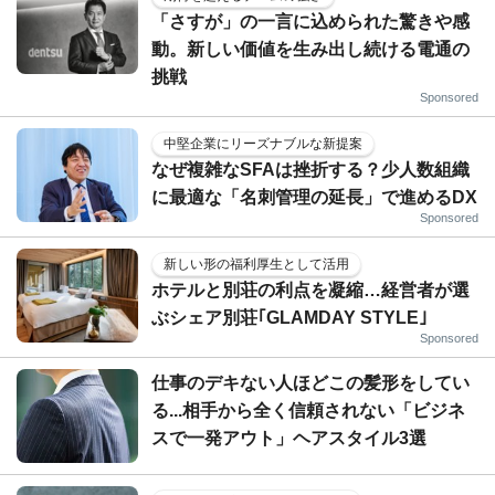
「さすが」の一言に込められた驚きや感
動。新しい価値を生み出し続ける電通の
挑戦
Sponsored
中堅企業にリーズナブルな新提案
なぜ複雑なSFAは挫折する？少人数組織
に最適な「名刺管理の延長」で進めるDX
Sponsored
新しい形の福利厚生として活用
ホテルと別荘の利点を凝縮…経営者が選
ぶシェア別荘｢GLAMDAY STYLE｣
Sponsored
仕事のデキない人ほどこの髪形をしてい
る...相手から全く信頼されない「ビジネ
スで一発アウト」ヘアスタイル3選