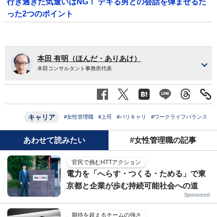
行き過ぎた気遣いはNG！ デキる男との会話を弾ませるた
った2つのポイント
本田 有明（ほんだ・ありあけ）
本田コンサルタント事務所代表
キャリア
#女性管理職
#上司
#バリキャリ
#ワークライフバランス
あわせて読みたい
#女性管理職の記事
官民で挑むHTTアクション
電力を「へらす・つくる・ためる」で東
京都と企業が歩む持続可能社会への道
Sponsored
期待を超えるチームの強さ