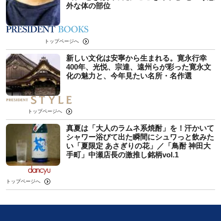
外な体の部位
トップページへ
新しい文化は安寧から生まれる。寛永行幸
400年、光悦、宗達、遠州らが彩った寛永文
化の魅力と、今年見たい名所・名作選
トップページへ
真夏は「大人のラムネ系焼酎」を！汗かいて
シャワー浴びて出た瞬間にシュワっと飲みた
い「夏限定 あさぎりの花」／「鳥酎 神田大
手町」中瀬店長の激推し銘柄vol.1
トップページへ