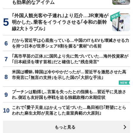
も効果的なアイテム
｢外国人観光客や子連れ｣より厄介…JR東海が
明かした､乗客をイライラさせる｢令和の新幹
線2大トラブル｣
だから習近平は心底焦っている…中国のITもEVも壊滅させる力
を持つ日本が世界シェア8割を握る"素材"の名前
｢高市早苗の正体｣に国民より先に気づいていた…海外投資家が
｢日本経済を壊す首相｣だと確信した"残念発言"
米国は曖昧､韓国は冷ややかだったが…習近平を激怒させた高
市発言に｢無言の支持｣を示した国の｢大胆な手法｣
プーチンは動揺し､言葉を失ったとの指摘も…習近平に見放さ
れ､側近も友好国も停戦を迫る独裁政権の末期症状
これで｢愛子天皇｣はかえって近づいた…島田裕巳｢野望にとら
われた麻生太郎が見落とした皇室典範の大原則｣
もっと見る