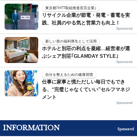
東京都｢HTT取組推進宣言企業｣
リサイクル企業が節電・発電・蓄電を実
践、社員のやる気と営業力も向上！
Sponsored
新しい形の福利厚生として活用
ホテルと別荘の利点を凝縮…経営者が選
ぶシェア別荘｢GLAMDAY STYLE｣
Sponsored
自分を整えるための健康習慣
仕事に家事と慌ただしい毎日でもでき
る、“完璧じゃなくていい”セルフマネジ
メント
Sponsored
INFORMATION
Sponsored