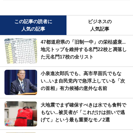
この記事の読者に
ビジネスの
人気の記事
人気記事
47都道府県の「旧制一中」の栄枯盛衰...
地元トップを維持する名門22校と凋落し
た元名門17校の全リスト
小泉進次郎氏でも、高市早苗氏でもな
い...いま自民党内で急浮上している「次
の首相」有力候補の意外な名前
大地震でまず確保すべきは水でも食料で
もない...被災者が「これだけは担いで逃
げて」という最も重要なモノ2選