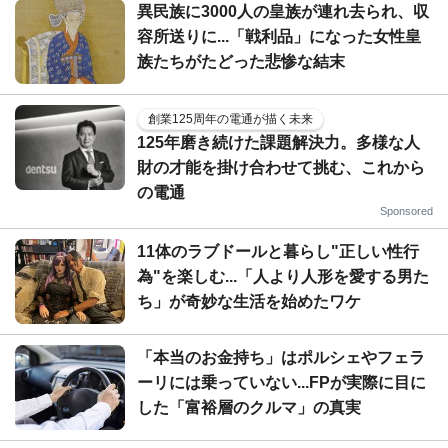
異民族に3000人の皇族が連れ去られ、収
容所送りに...「戦利品」になった女性皇
族たちがたどった悲惨な結末
創業125周年の電通が描く未来
125年磨き続けた課題解決力。多様な人
財の才能を掛け合わせて挑む、これから
の電通
Sponsored
11体のラブドールと暮らし"正しい性行
為"を楽しむ...「人より人形を愛する男た
ち」が奇妙な生活を始めたワケ
「本当のお金持ち」はポルシェやフェラ
ーリには乗っていない...FPが実際に目に
した「富裕層のクルマ」の真実