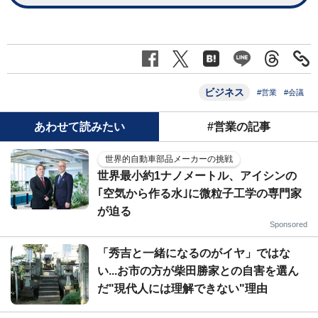
ビジネス
#営業
#会議
あわせて読みたい
#営業の記事
世界的自動車部品メーカーの挑戦
世界最小約1ナノメートル、アイシンの
｢空気から作る水｣に微粒子工学の専門家
が迫る
Sponsored
「秀吉と一緒になるのがイヤ」ではな
い...お市の方が柴田勝家との自害を選ん
だ"現代人には理解できない"理由