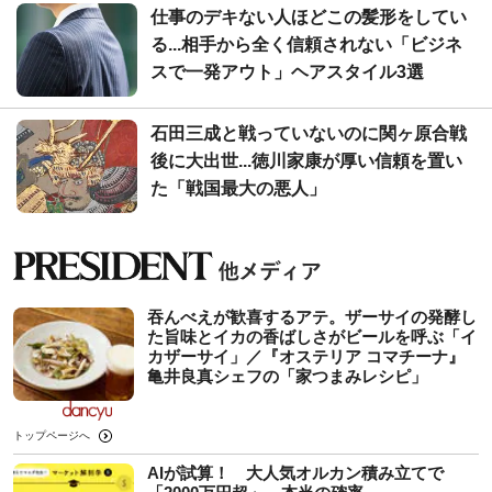
仕事のデキない人ほどこの髪形をしてい
る...相手から全く信頼されない「ビジネ
スで一発アウト」ヘアスタイル3選
石田三成と戦っていないのに関ヶ原合戦
後に大出世...徳川家康が厚い信頼を置い
た「戦国最大の悪人」
吞んべえが歓喜するアテ。ザーサイの発酵し
た旨味とイカの香ばしさがビールを呼ぶ「イ
カザーサイ」／『オステリア コマチーナ』
⻲井良真シェフの「家つまみレシピ」
トップページへ
AIが試算！ 大人気オルカン積み立てで