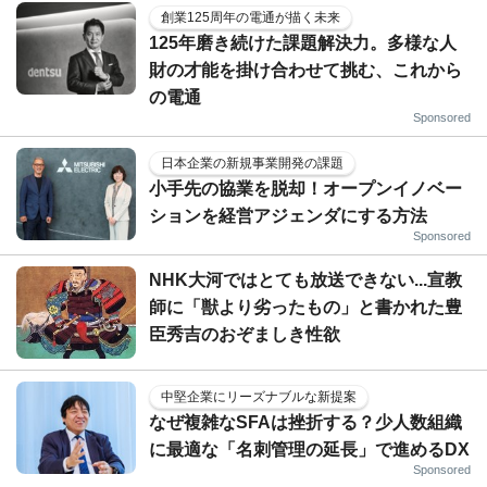
創業125周年の電通が描く未来
125年磨き続けた課題解決力。多様な人
財の才能を掛け合わせて挑む、これから
の電通
Sponsored
日本企業の新規事業開発の課題
小手先の協業を脱却！オープンイノベー
ションを経営アジェンダにする方法
Sponsored
NHK大河ではとても放送できない...宣教
師に「獣より劣ったもの」と書かれた豊
臣秀吉のおぞましき性欲
中堅企業にリーズナブルな新提案
なぜ複雑なSFAは挫折する？少人数組織
に最適な「名刺管理の延長」で進めるDX
Sponsored