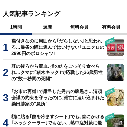
人気記事ランキング
1時間
週間
無料会員
有料会員
襟付きなのに周囲から｢だらしない｣と思われ
る…帰省の際に選んではいけない｢ユニクロの
2990円のポロシャツ｣
耳の後ろから流血､指の肉をごっそり食べら
れ…クマに｢猪木キック｣で応戦した36歳男性
の"数十秒間の死闘"
｢お市の再婚｣で露呈した秀吉の腹黒さ…清須
会議の約束を守ったのに､滅亡に追い込まれた
柴田勝家の"急所"
額に貼る｢熱を冷ますシート｣でも､首にかける
｢ネッククーラー｣でもない…熱中症対策に最