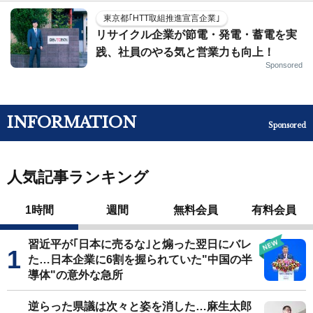
東京都｢HTT取組推進宣言企業｣
リサイクル企業が節電・発電・蓄電を実
践、社員のやる気と営業力も向上！
Sponsored
INFORMATION
Sponsored
人気記事ランキング
1時間
週間
無料会員
有料会員
習近平が｢日本に売るな｣と煽った翌日にバレ
た…日本企業に6割を握られていた"中国の半
導体"の意外な急所
逆らった県議は次々と姿を消した…麻生太郎