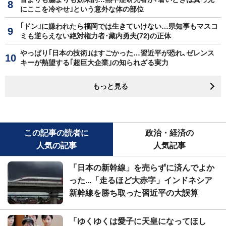
にここを冷やせ｣という意外な体の部位
｢ドン｣に嫌われたら福岡では生きていけない…県知事もマスコ
ミも逆らえない絶対権力者･藏内勇夫(72)の正体
やっぱり｢日本の技術｣はすごかった…習近平が恐れ､ゼレンス
キーが熱望する｢超巨大企業｣の知られざる実力
もっと見る
この記事の読者に
政治・経済の
人気の記事
人気記事
「日本の新幹線」を売らずに済んでよか
った...「走るほど大赤字」インドネシア
新幹線を勝ち取った習近平の大誤算
「ゆくゆくは愛子に天皇になってほし