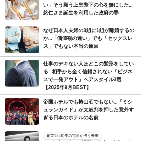
い」そう願う上皇陛下の心を無にした...
悠仁さま誕生を利用した政府の罪
なぜ日本人夫婦の3組に1組が離婚するの
か...「価値観の違い」でも「セックスレ
ス」でもない本当の原因
仕事のデキない人ほどこの髪形をしてい
る...相手から全く信頼されない「ビジネ
スで一発アウト」ヘアスタイル3選
【2025年9月BEST】
帝国ホテルでも椿山荘でもない...「ミシ
ュランガイド」が太鼓判を押した意外す
ぎる日本のホテルの名前
創業125周年の電通が描く未来