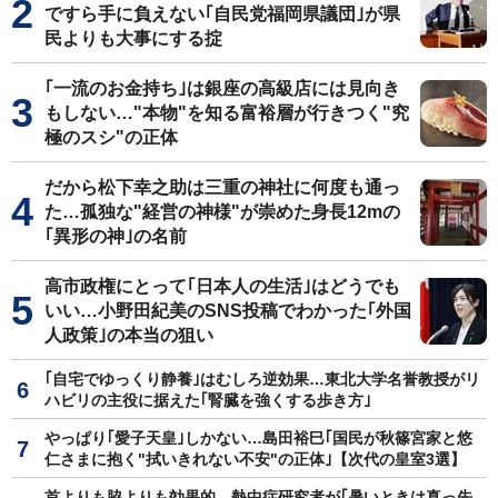
ですら手に負えない｢自民党福岡県議団｣が県
民よりも大事にする掟
｢一流のお金持ち｣は銀座の高級店には見向き
もしない…"本物"を知る富裕層が行きつく"究
極のスシ"の正体
だから松下幸之助は三重の神社に何度も通っ
た…孤独な"経営の神様"が崇めた身長12mの
｢異形の神｣の名前
高市政権にとって｢日本人の生活｣はどうでも
いい…小野田紀美のSNS投稿でわかった｢外国
人政策｣の本当の狙い
｢自宅でゆっくり静養｣はむしろ逆効果…東北大学名誉教授がリ
ハビリの主役に据えた｢腎臓を強くする歩き方｣
やっぱり｢愛子天皇｣しかない…島田裕巳｢国民が秋篠宮家と悠
仁さまに抱く"拭いきれない不安"の正体｣【次代の皇室3選】
首よりも脇よりも効果的…熱中症研究者が｢暑いときは真っ先