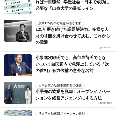
れば一目瞭然...学歴社会・日本で成功に
必要な「出身大学の最低ライン」
創業125周年の電通が描く未来
125年磨き続けた課題解決力。多様な人
財の才能を掛け合わせて挑む、これから
の電通
Sponsored
小泉進次郎氏でも、高市早苗氏でもな
い...いま自民党内で急浮上している「次
の首相」有力候補の意外な名前
日本企業の新規事業開発の課題
小手先の協業を脱却！オープンイノベー
ションを経営アジェンダにする方法
Sponsored
世界的自動車部品メーカーの挑戦