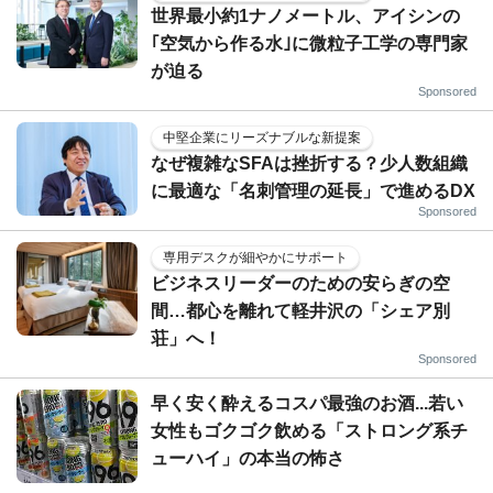
世界最小約1ナノメートル、アイシンの
｢空気から作る水｣に微粒子工学の専門家
が迫る
Sponsored
中堅企業にリーズナブルな新提案
なぜ複雑なSFAは挫折する？少人数組織
に最適な「名刺管理の延長」で進めるDX
Sponsored
専用デスクが細やかにサポート
ビジネスリーダーのための安らぎの空
間…都心を離れて軽井沢の「シェア別
荘」へ！
Sponsored
早く安く酔えるコスパ最強のお酒...若い
女性もゴクゴク飲める「ストロング系チ
ューハイ」の本当の怖さ