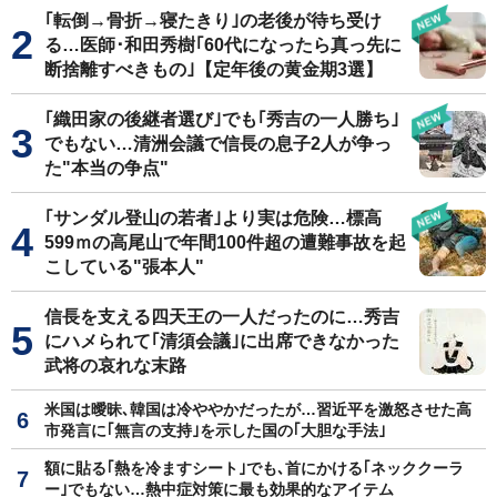
｢転倒→骨折→寝たきり｣の老後が待ち受け
る…医師･和田秀樹｢60代になったら真っ先に
断捨離すべきもの｣【定年後の黄金期3選】
｢織田家の後継者選び｣でも｢秀吉の一人勝ち｣
でもない…清洲会議で信長の息子2人が争っ
た"本当の争点"
｢サンダル登山の若者｣より実は危険…標高
599ｍの高尾山で年間100件超の遭難事故を起
こしている"張本人"
信長を支える四天王の一人だったのに…秀吉
にハメられて｢清須会議｣に出席できなかった
武将の哀れな末路
米国は曖昧､韓国は冷ややかだったが…習近平を激怒させた高
市発言に｢無言の支持｣を示した国の｢大胆な手法｣
額に貼る｢熱を冷ますシート｣でも､首にかける｢ネッククーラ
ー｣でもない…熱中症対策に最も効果的なアイテム