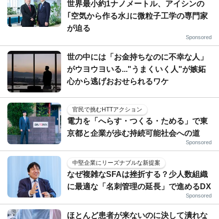
世界最小約1ナノメートル、アイシンの
｢空気から作る水｣に微粒子工学の専門家
が迫る
Sponsored
世の中には「お金持ちなのに不幸な人」
がウヨウヨいる..."うまくいく人"が嫉妬
心から逃げおおせられるワケ
官民で挑むHTTアクション
電力を「へらす・つくる・ためる」で東
京都と企業が歩む持続可能社会への道
Sponsored
中堅企業にリーズナブルな新提案
なぜ複雑なSFAは挫折する？少人数組織
に最適な「名刺管理の延長」で進めるDX
Sponsored
ほとんど患者が来ないのに決して潰れな