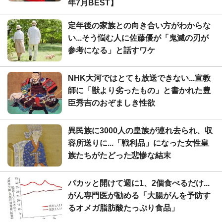
年7月BEST】
定年後の家族との向き合い方がわからな
い...そう悩む人に佐藤優が「鬼滅の刃が
参考になる」と話すワケ
NHK大河ではとても放送できない...宣教
師に「獣より劣ったもの」と書かれた豊
臣秀吉のおぞましき性欲
異民族に3000人の皇族が連れ去られ、収
容所送りに...「戦利品」になった女性皇
族たちがたどった悲惨な結末
パカッと開けて週に1、2個食べるだけ...
がん専門医が勧める「大腸がんを予防す
るオメガ脂肪酸たっぷり食品」