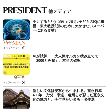
不足すると｢うつ病｣が増え､子どものIQに影
響…東大教授｢脳のために欠かせないスーパ
ーにある食材｣
トップページへ
AIが試算！ 大人気オルカン積み立てで
「2000万円超」、本当の確率
トップページへ
新しい文化は安寧から生まれる。寛永行幸
400年、光悦、宗達、遠州らが彩った寛永文
化の魅力と、今年見たい名所・名作選