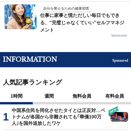
自分を整えるための健康習慣
仕事に家事と慌ただしい毎日でもでき
る、“完璧じゃなくていい”セルフマネジ
メント
Sponsored
INFORMATION
Sponsored
人気記事ランキング
1時間
週間
無料会員
有料会員
中国系住民を同化させたタイとは正反対…ベ
トナムが各国から非難されても｢華僑100万
人｣を国外追放したワケ