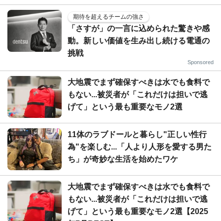
期待を超えるチームの強さ
「さすが」の一言に込められた驚きや感
動。新しい価値を生み出し続ける電通の
挑戦
Sponsored
大地震でまず確保すべきは水でも食料で
もない...被災者が「これだけは担いで逃
げて」という最も重要なモノ2選
11体のラブドールと暮らし"正しい性行
為"を楽しむ...「人より人形を愛する男た
ち」が奇妙な生活を始めたワケ
大地震でまず確保すべきは水でも食料で
もない...被災者が「これだけは担いで逃
げて」という最も重要なモノ2選【2025