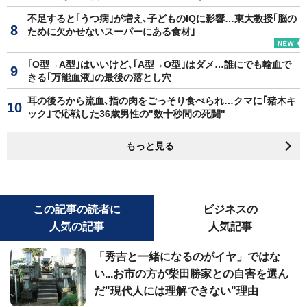
不足すると｢うつ病｣が増え､子どものIQに影響…東大教授｢脳の
ために欠かせないスーパーにある食材｣
｢O型→A型｣はいいけど､｢A型→O型｣はダメ…誰にでも輸血で
きる｢万能血液｣の最後の落とし穴
耳の後ろから流血､指の肉をごっそり食べられ…クマに｢猪木キ
ック｣で応戦した36歳男性の"数十秒間の死闘"
もっと見る
この記事の読者に
ビジネスの
人気の記事
人気記事
「秀吉と一緒になるのがイヤ」ではな
い...お市の方が柴田勝家との自害を選ん
だ"現代人には理解できない"理由