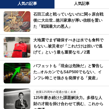
人気の記事
人気記事
石田三成と戦っていないのに関ヶ原合戦
後に大出世...徳川家康が厚い信頼を置い
た「戦国最大の悪人」
大地震でまず確保すべきは水でも食料で
もない...被災者が「これだけは担いで逃
げて」という最も重要なモノ2選
バフェットも「現金は危険だ」と警告し
た...オルカンでもS&P500でもない、イ
ンフレ時こそ強さを発揮する「資産」
創業125周年の電通が描く未来
125年磨き続けた課題解決力。多様な人
財の才能を掛け合わせて挑む、これから