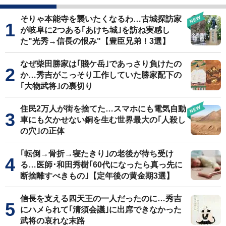
そりゃ本能寺を襲いたくなるわ…古城探訪家
が岐阜に2つある｢あけち城｣を訪ね実感し
た"光秀→信長の恨み"【豊臣兄弟！3選】
なぜ柴田勝家は｢賤ケ岳｣であっさり負けたの
か…秀吉がこっそり工作していた勝家配下の
｢大物武将｣の裏切り
住民2万人が街を捨てた…スマホにも電気自動
車にも欠かせない銅を生む世界最大の｢人殺し
の穴｣の正体
｢転倒→骨折→寝たきり｣の老後が待ち受け
る…医師･和田秀樹｢60代になったら真っ先に
断捨離すべきもの｣【定年後の黄金期3選】
信長を支える四天王の一人だったのに…秀吉
にハメられて｢清須会議｣に出席できなかった
武将の哀れな末路