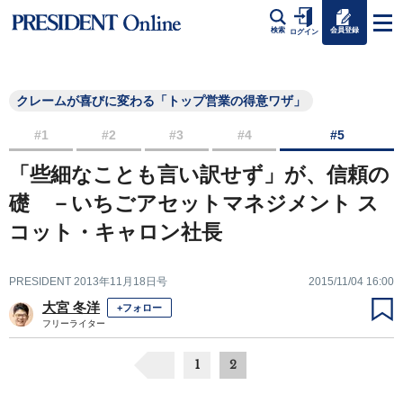
会員登録
検索
ログイン
クレームが喜びに変わる「トップ営業の得意ワザ」
#1
#2
#3
#4
#5
「些細なことも言い訳せず」が、信頼の
礎 －いちごアセットマネジメント ス
コット・キャロン社長
PRESIDENT 2013年11月18日号
2015/11/04 16:00
大宮 冬洋
+フォロー
フリーライター
1
2