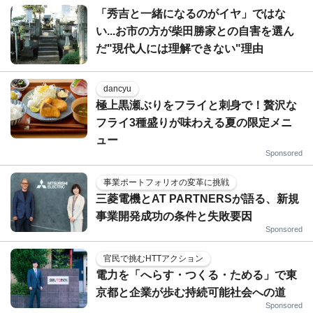
「秀吉と一緒になるのがイヤ」ではな
い...お市の方が柴田勝家との自害を選ん
だ"現代人には理解できない"理由
dancyu
極上黒瀬ぶりをフライと刺身で！贅沢な
フライ3種盛りが味わえる夏の限定メニ
ュー
Sponsored
事業ポートフォリオの変革に挑戦
三菱電機とAT PARTNERSが語る、新規
事業開発成功の条件と失敗要因
Sponsored
官民で挑むHTTアクション
電力を「へらす・つくる・ためる」で東
京都と企業が歩む持続可能社会への道
Sponsored