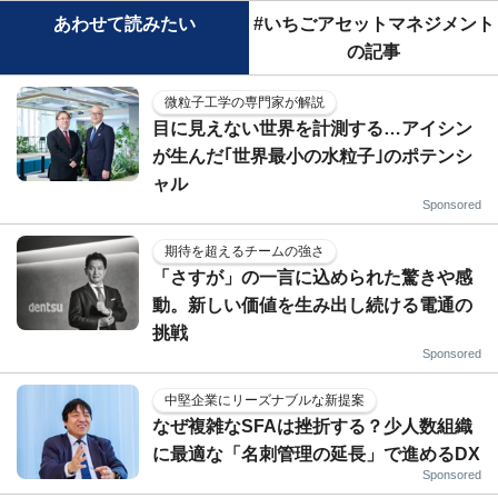
あわせて読みたい
#いちごアセットマネジメント
の記事
微粒子工学の専門家が解説
目に見えない世界を計測する…アイシン
が生んだ｢世界最小の水粒子｣のポテンシ
ャル
Sponsored
期待を超えるチームの強さ
「さすが」の一言に込められた驚きや感
動。新しい価値を生み出し続ける電通の
挑戦
Sponsored
中堅企業にリーズナブルな新提案
なぜ複雑なSFAは挫折する？少人数組織
に最適な「名刺管理の延長」で進めるDX
Sponsored