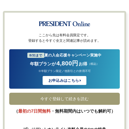
ここから先は有料会員限定です。
登録すると今すぐ全文と関連記事が読めます。
夏の入会応援キャンペーン実施中
8/31まで
4,800円
年額プランが
お得
（税込）
※年額プラン限定／他割引との併用不可
お申込みはこちら
今すぐ登録して続きを読む
（
最初の7日間無料
・無料期間内はいつでも解約可）