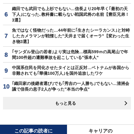
織田でも武田でも上杉でもない…信長より20年早く｢最初の天
下人｣になった､教科書に載らない戦国武将の名前【豊臣兄弟！
3選】
魚ではなく怪物だった…44年前に｢生きたシーラカンス｣と対峙
したカメラマンが戦慄した"天井まで届くオーラ"【変わった生
き物3選】
｢サンダル登山の若者｣より実は危険…標高599ｍの高尾山で年
間100件超の遭難事故を起こしている"張本人"
中国系住民を同化させたタイとは正反対…ベトナムが各国から
非難されても｢華僑100万人｣を国外追放したワケ
｢織田家の後継者選び｣でも｢秀吉の一人勝ち｣でもない…清洲会
議で信長の息子2人が争った"本当の争点"
もっと見る
この記事の読者に
キャリアの