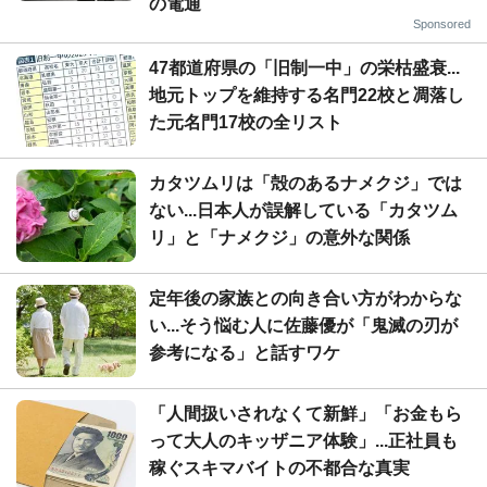
の電通
Sponsored
47都道府県の「旧制一中」の栄枯盛衰...
地元トップを維持する名門22校と凋落し
た元名門17校の全リスト
カタツムリは「殻のあるナメクジ」では
ない...日本人が誤解している「カタツム
リ」と「ナメクジ」の意外な関係
定年後の家族との向き合い方がわからな
い...そう悩む人に佐藤優が「鬼滅の刃が
参考になる」と話すワケ
「人間扱いされなくて新鮮」「お金もら
って大人のキッザニア体験」...正社員も
稼ぐスキマバイトの不都合な真実