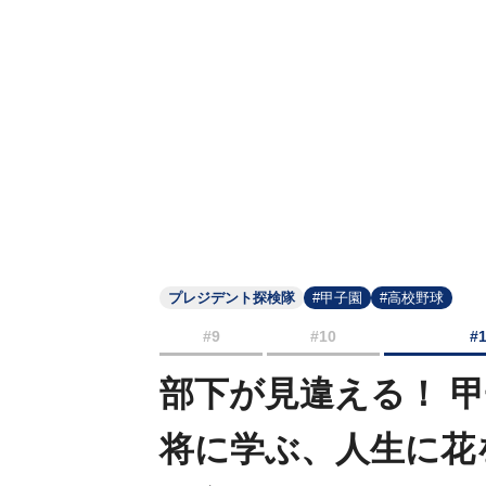
プレジデント探検隊
#甲子園
#高校野球
#9
#10
#
部下が見違える！ 
将に学ぶ、人生に花