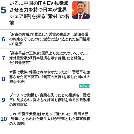
いる…中国のITもEVも壊滅
させる力を持つ日本が世界
シェア8割を握る"素材"の名
前
｢お市の再婚｣で露呈した秀吉の腹黒さ…清須会議
の約束を守ったのに､滅亡に追い込まれた柴田勝家
の"急所"
｢高市早苗の正体｣に国民より先に気づいていた…
海外投資家が｢日本経済を壊す首相｣だと確信し
た"残念発言"
米国は曖昧､韓国は冷ややかだったが…習近平を激
怒させた高市発言に｢無言の支持｣を示した国の｢大
胆な手法｣
プーチンは動揺し､言葉を失ったとの指摘も…習近
平に見放され､側近も友好国も停戦を迫る独裁政権
の末期症状
これで｢愛子天皇｣はかえって近づいた…島田裕巳
｢野望にとらわれた麻生太郎が見落とした皇室典範
の大原則｣