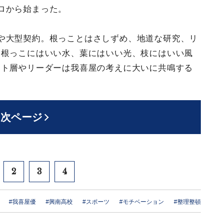
ロから始まった。
や大型契約。根っことはさしずめ、地道な研究、リ
。根っこにはいい水、葉にはいい光、枝にはいい風
ント層やリーダーは我喜屋の考えに大いに共鳴する
次ページ
2
3
4
#我喜屋優
#興南高校
#スポーツ
#モチベーション
#整理整頓