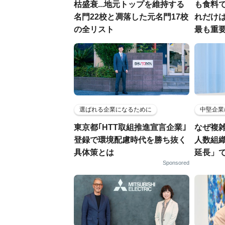
枯盛衰...地元トップを維持する
も食料で
名門22校と凋落した元名門17校
れだけ
の全リスト
最も重要
選ばれる企業になるために
中堅企業
東京都｢HTT取組推進宣言企業｣
なぜ複雑
登録で環境配慮時代を勝ち抜く
人数組
具体策とは
延長」で
Sponsored