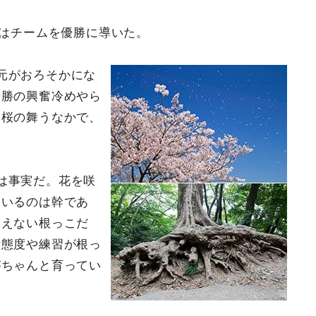
屋はチームを優勝に導いた。
元がおろそかにな
優勝の興奮冷めやら
。桜の舞うなかで、
は事実だ。花を咲
ているのは幹であ
見えない根っこだ
活態度や練習が根っ
がちゃんと育ってい