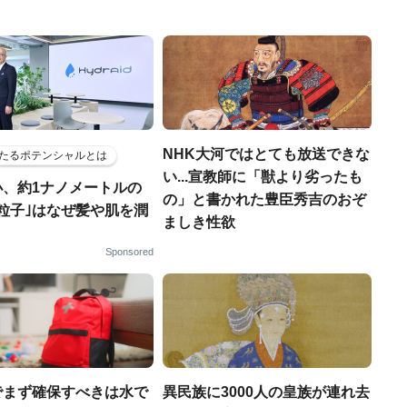
NHK大河ではとても放送できな
たるポテンシャルとは
い...宣教師に「獣より劣ったも
小、約1ナノメートルの
の」と書かれた豊臣秀吉のおぞ
粒子｣はなぜ髪や肌を潤
ましき性欲
Sponsored
でまず確保すべきは水で
異民族に3000人の皇族が連れ去