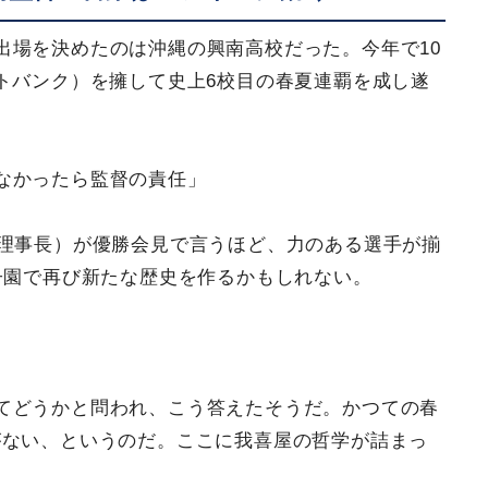
出場を決めたのは沖縄の興南高校だった。今年で10
トバンク）を擁して史上6校目の春夏連覇を成し遂
なかったら監督の責任」
兼理事長）が優勝会見で言うほど、力のある選手が揃
子園で再び新たな歴史を作るかもしれない。
てどうかと問われ、こう答えたそうだ。かつての春
がない、というのだ。ここに我喜屋の哲学が詰まっ