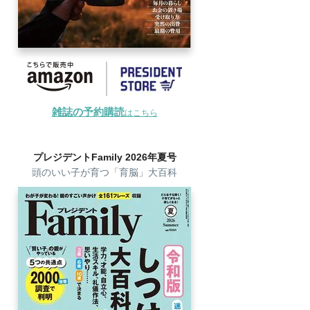
雑誌の予約購読
はこちら
プレジデントFamily 2026年夏号
頭のいい子が育つ「育脳」大百科