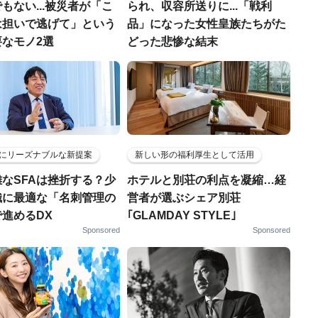
もない...被災者が「こ
られ、収容所送りに...「戦利
は担いで逃げて」という
品」になった女性皇族たちがた
なモノ2選
どった悲惨な結末
にリーズナブルな新提案
新しい形の福利厚生として活用
なSFAは挫折する？少
ホテルと別荘の利点を凝縮…経
織に最適な「名刺管理の
営者が選ぶシェア別荘
進めるDX
｢GLAMDAY STYLE｣
Sponsored
Sponsored