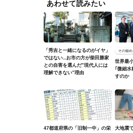
あわせて読みたい
「秀吉と一緒になるのがイヤ」
その秘め
ではない...お市の方が柴田勝家
世界最
との自害を選んだ"現代人には
｢微細水
理解できない"理由
すのか
47都道府県の「旧制一中」の栄
大地震