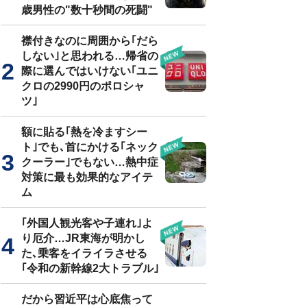
歳男性の"数十秒間の死闘"
襟付きなのに周囲から｢だら
しない｣と思われる…帰省の
際に選んではいけない｢ユニ
クロの2990円のポロシャ
ツ｣
額に貼る｢熱を冷ますシー
ト｣でも､首にかける｢ネック
クーラー｣でもない…熱中症
対策に最も効果的なアイテ
ム
｢外国人観光客や子連れ｣よ
り厄介…JR東海が明かし
た､乗客をイライラさせる
｢令和の新幹線2大トラブル｣
だから習近平は心底焦って