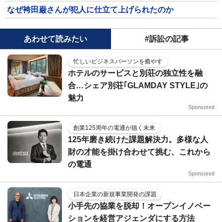
なぜ袴田巌さんが犯人に仕立て上げられたのか
あわせて読みたい
#訴訟の記事
忙しいビジネスパーソンを癒やす
ホテルのサービスと別荘の独立性を融
合…シェア別荘｢GLAMDAY STYLE｣の
魅力
Sponsored
創業125周年の電通が描く未来
125年磨き続けた課題解決力。多様な人
財の才能を掛け合わせて挑む、これから
の電通
Sponsored
日本企業の新規事業開発の課題
小手先の協業を脱却！オープンイノベー
ションを経営アジェンダにする方法