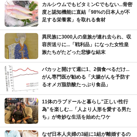
カルシウムでもビタミンCでもない...骨密
度と認知機能に直結「98%の日本人が不
足する栄養素」を取れる食材
異民族に3000人の皇族が連れ去られ、収
容所送りに...「戦利品」になった女性皇
族たちがたどった悲惨な結末
パカッと開けて週に1、2個食べるだけ...
がん専門医が勧める「大腸がんを予防す
るオメガ脂肪酸たっぷり食品」
11体のラブドールと暮らし"正しい性行
為"を楽しむ...「人より人形を愛する男た
ち」が奇妙な生活を始めたワケ
なぜ日本人夫婦の3組に1組が離婚するの