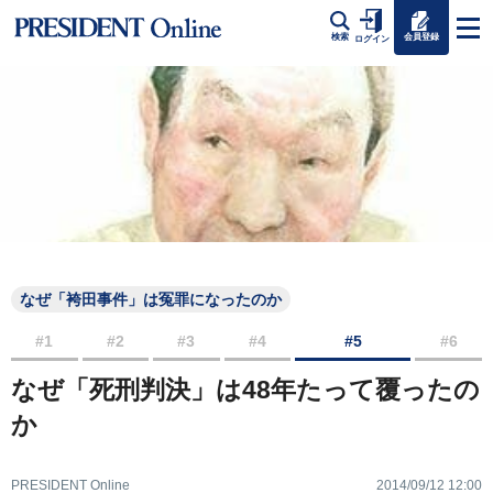
会員登録
検索
ログイン
なぜ「袴田事件」は冤罪になったのか
#1
#2
#3
#4
#5
#6
なぜ「死刑判決」は48年たって覆ったの
か
PRESIDENT Online
2014/09/12 12:00