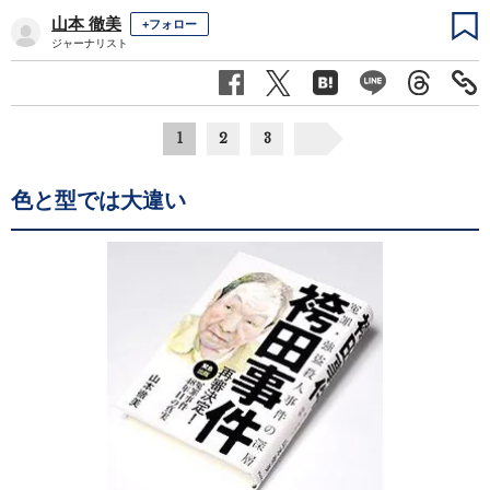
山本 徹美
+フォロー
ジャーナリスト
1
2
3
色と型では大違い