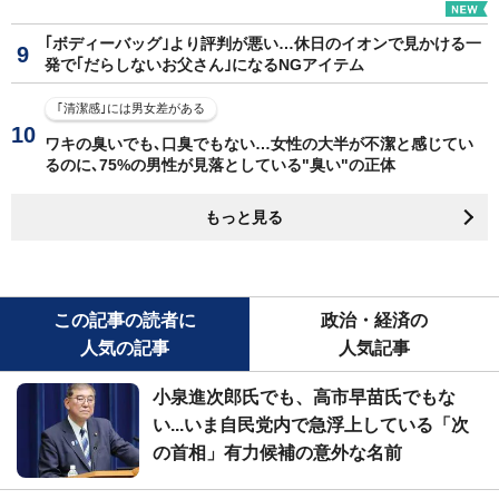
｢ボディーバッグ｣より評判が悪い…休日のイオンで見かける一
発で｢だらしないお父さん｣になるNGアイテム
｢清潔感｣には男女差がある
ワキの臭いでも､口臭でもない…女性の大半が不潔と感じてい
るのに､75%の男性が見落としている"臭い"の正体
もっと見る
この記事の読者に
政治・経済の
人気の記事
人気記事
小泉進次郎氏でも、高市早苗氏でもな
い...いま自民党内で急浮上している「次
の首相」有力候補の意外な名前