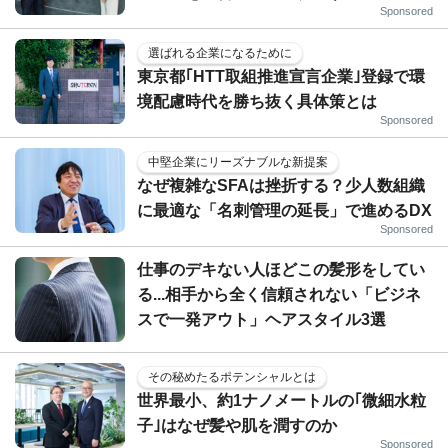
Sponsored
選ばれる企業になるために
東京都｢HTT取組推進宣言企業｣登録で環
境配慮時代を勝ち抜く具体策とは
Sponsored
中堅企業にリーズナブルな新提案
なぜ複雑なSFAは挫折する？少人数組織
に最適な「名刺管理の延長」で進めるDX
Sponsored
仕事のデキない人ほどこの髪形をしてい
る...相手から全く信頼されない「ビジネ
スで一発アウト」ヘアスタイル3選
その秘めたるポテンシャルとは
世界最小、約1ナノメートルの｢微細水粒
子｣はなぜ髪や肌を潤すのか
Sponsored