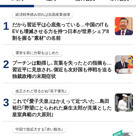
経済戦争踏み切れば自国産業崩壊
だから習近平は心底焦っている…中国のITも
EVも壊滅させる力を持つ日本が世界シェア8
割を握る"素材"の名前
選挙を前に分裂をはじめた
プーチンは動揺し､言葉を失ったとの指摘も…
習近平に見放され､側近も友好国も停戦を迫る
独裁政権の末期症状
改正されど揺るがぬ｢長子優先｣
これで｢愛子天皇｣はかえって近づいた…島田
裕巳｢野望にとらわれた麻生太郎が見落とした
皇室典範の大原則｣
中国で急拡大する｢赤い観光｣