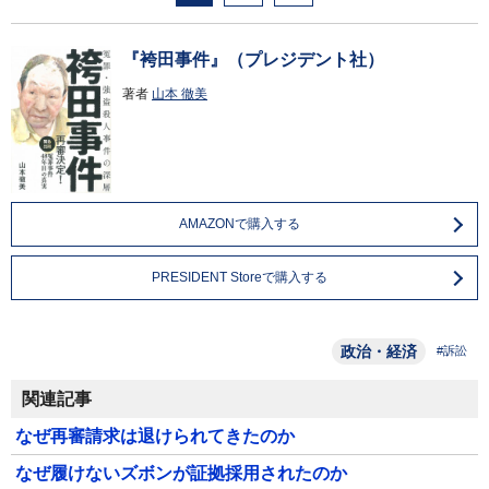
『袴田事件』（プレジデント社）
著者
山本 徹美
AMAZONで購入する
PRESIDENT Storeで購入する
政治・経済
#訴訟
関連記事
なぜ再審請求は退けられてきたのか
なぜ履けないズボンが証拠採用されたのか