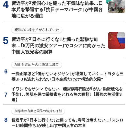
習近平が｢愛国心｣を煽った不気味な結果…日
本兵を撃退する｢抗日テーマパーク｣が中国各
地に広がる理由
犯罪の片棒を担がされていた
習近平が｢日本に行くな｣と煽った悲惨な結
末…｢8万円の激安ツアー｣でロシアに向かった
中国人観光客の誤算
AI化を進めたのに決算は減益
一流企業ほど｢働かないオジサン｣が増殖していく…トヨタも三
菱UFJも逃れられない日本企業だけの"構造的欠陥"
イワシでもサンマでもない...糖尿病専門医が｢がん･動脈硬化を
予防し､美肌を保つ栄養素をとれる魚の種類｣【最強の魚活術3
選】
指導者の言葉と国民の気持ちは別
習近平が｢日本に行くな｣と煽っても､寿司は奪えない…｢スシロ
ー14時間待ち｣が映し出す中国人客の本音