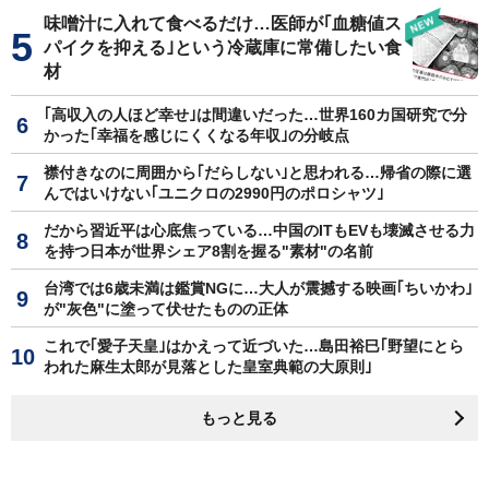
味噌汁に入れて食べるだけ…医師が｢血糖値ス
パイクを抑える｣という冷蔵庫に常備したい食
材
｢高収入の人ほど幸せ｣は間違いだった…世界160カ国研究で分
かった｢幸福を感じにくくなる年収｣の分岐点
襟付きなのに周囲から｢だらしない｣と思われる…帰省の際に選
んではいけない｢ユニクロの2990円のポロシャツ｣
だから習近平は心底焦っている…中国のITもEVも壊滅させる力
を持つ日本が世界シェア8割を握る"素材"の名前
台湾では6歳未満は鑑賞NGに…大人が震撼する映画｢ちいかわ｣
が"灰色"に塗って伏せたものの正体
これで｢愛子天皇｣はかえって近づいた…島田裕巳｢野望にとら
われた麻生太郎が見落とした皇室典範の大原則｣
もっと見る