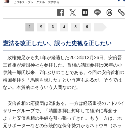
ビジネス・ブレークスルー大学学長
1
2
3
4
5
6
憲法を改正したい、誤った史観を正したい
政権発足から丸1年が経過した2013年12月26日、安倍晋
三首相が靖国神社を参拝した。首相の靖国参拝は06年の小
泉純一郎氏以来、7年ぶりのことである。今回の安倍首相の
靖国参拝を「馬脚を現した」という声もあるが、そうでは
ない。本質的にそういう人間なのだ。
安倍首相の応援団は2派ある。一方は経済重視のアドバイ
ザリーグループで、「靖国参拝は封印して経済に専念せ
よ」と安倍首相の手綱を引っ張ってきた。もう一方は、地
元サポーターなどの伝統的な保守勢力からネトウヨ（ネッ