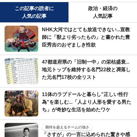
この記事の読者に
政治・経済の
人気の記事
人気記事
NHK大河ではとても放送できない...宣教
師に「獣より劣ったもの」と書かれた豊
臣秀吉のおぞましき性欲
47都道府県の「旧制一中」の栄枯盛衰...
地元トップを維持する名門22校と凋落し
た元名門17校の全リスト
11体のラブドールと暮らし"正しい性行
為"を楽しむ...「人より人形を愛する男た
ち」が奇妙な生活を始めたワケ
期待を超えるチームの強さ
「さすが」の一言に込められた驚きや感