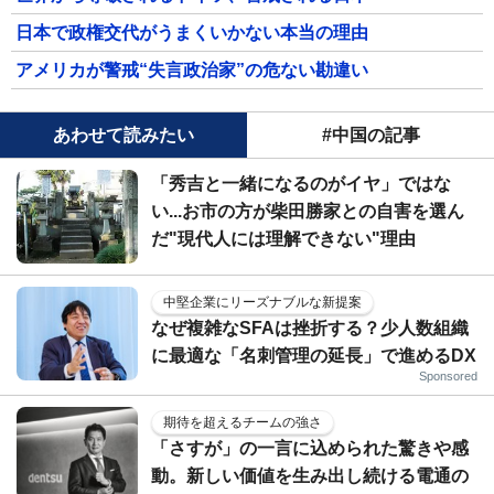
日本で政権交代がうまくいかない本当の理由
アメリカが警戒“失言政治家”の危ない勘違い
あわせて読みたい
#中国の記事
「秀吉と一緒になるのがイヤ」ではな
い...お市の方が柴田勝家との自害を選ん
だ"現代人には理解できない"理由
中堅企業にリーズナブルな新提案
なぜ複雑なSFAは挫折する？少人数組織
に最適な「名刺管理の延長」で進めるDX
Sponsored
期待を超えるチームの強さ
「さすが」の一言に込められた驚きや感
動。新しい価値を生み出し続ける電通の