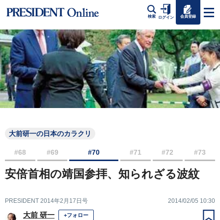
会員登録
検索
ログイン
大前研一の日本のカラクリ
#68
#69
#70
#71
#72
#73
安倍首相の靖国参拝、知られざる波紋
PRESIDENT 2014年2月17日号
2014/02/05 10:30
大前 研一
+フォロー