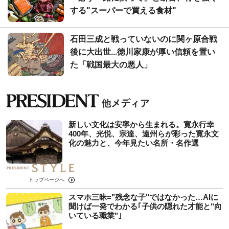
する"スーパーで買える食材"
石田三成と戦っていないのに関ヶ原合戦
後に大出世...徳川家康が厚い信頼を置い
た「戦国最大の悪人」
新しい文化は安寧から生まれる。寛永行幸
400年、光悦、宗達、遠州らが彩った寛永文
化の魅力と、今年見たい名所・名作選
トップページへ
スマホ三昧="残念な子"ではなかった…AIに
聞けば一発でわかる｢子供の隠れた才能と"向
いている職業"｣