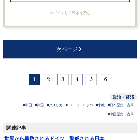
ログインして続きを読む
次ページ
1
2
3
4
5
6
政治・経済
#中国
#韓国
#アメリカ
#EU・ヨーロッパ
#宗教
#日本歴史・古典
#中国歴史・古典
関連記事
世界から尊敬されるドイツ、警戒される日本