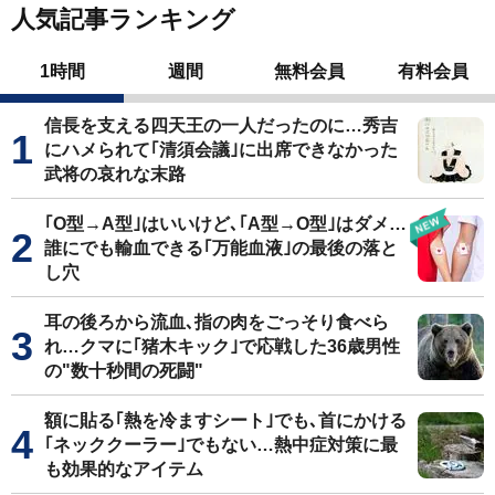
人気記事ランキング
1時間
週間
無料会員
有料会員
信長を支える四天王の一人だったのに…秀吉
にハメられて｢清須会議｣に出席できなかった
武将の哀れな末路
｢O型→A型｣はいいけど､｢A型→O型｣はダメ…
誰にでも輸血できる｢万能血液｣の最後の落と
し穴
耳の後ろから流血､指の肉をごっそり食べら
れ…クマに｢猪木キック｣で応戦した36歳男性
の"数十秒間の死闘"
額に貼る｢熱を冷ますシート｣でも､首にかける
｢ネッククーラー｣でもない…熱中症対策に最
も効果的なアイテム