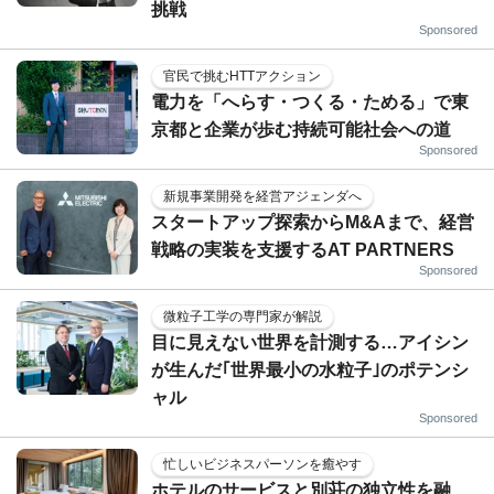
挑戦
Sponsored
官民で挑むHTTアクション
電力を「へらす・つくる・ためる」で東
京都と企業が歩む持続可能社会への道
Sponsored
新規事業開発を経営アジェンダへ
スタートアップ探索からM&Aまで、経営
戦略の実装を支援するAT PARTNERS
Sponsored
微粒子工学の専門家が解説
目に見えない世界を計測する…アイシン
が生んだ｢世界最小の水粒子｣のポテンシ
ャル
Sponsored
忙しいビジネスパーソンを癒やす
ホテルのサービスと別荘の独立性を融