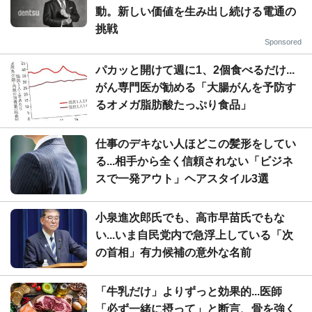
動。新しい価値を生み出し続ける電通の
挑戦
Sponsored
パカッと開けて週に1、2個食べるだけ...
がん専門医が勧める「大腸がんを予防す
るオメガ脂肪酸たっぷり食品」
仕事のデキない人ほどこの髪形をしてい
る...相手から全く信頼されない「ビジネ
スで一発アウト」ヘアスタイル3選
小泉進次郎氏でも、高市早苗氏でもな
い...いま自民党内で急浮上している「次
の首相」有力候補の意外な名前
「牛乳だけ」よりずっと効果的...医師
「必ず一緒に摂って」と断言、骨を強く