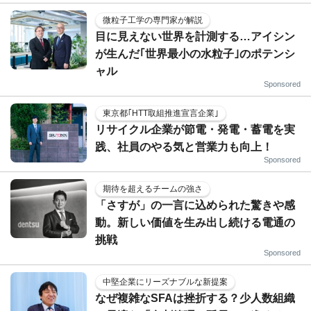
微粒子工学の専門家が解説
目に見えない世界を計測する…アイシン
が生んだ｢世界最小の水粒子｣のポテンシ
ャル
Sponsored
東京都｢HTT取組推進宣言企業｣
リサイクル企業が節電・発電・蓄電を実
践、社員のやる気と営業力も向上！
Sponsored
期待を超えるチームの強さ
「さすが」の一言に込められた驚きや感
動。新しい価値を生み出し続ける電通の
挑戦
Sponsored
中堅企業にリーズナブルな新提案
なぜ複雑なSFAは挫折する？少人数組織