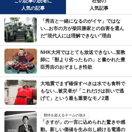
この記事の読者に
社会の
人気の記事
人気記事
「秀吉と一緒になるのがイヤ」ではな
い...お市の方が柴田勝家との自害を選ん
だ"現代人には理解できない"理由
NHK大河ではとても放送できない...宣教
師に「獣より劣ったもの」と書かれた豊
臣秀吉のおぞましき性欲
大地震でまず確保すべきは水でも食料で
もない...被災者が「これだけは担いで逃
げて」という最も重要なモノ2選
期待を超えるチームの強さ
「さすが」の一言に込められた驚きや感
動。新しい価値を生み出し続ける電通の