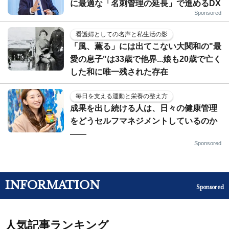
に最適な「名刺管理の延長」で進めるDX
Sponsored
看護婦としての名声と私生活の影
「風、薫る」には出てこない大関和の"最
愛の息子"は33歳で他界...娘も20歳で亡く
した和に唯一残された存在
毎日を支える運動と栄養の整え方
成果を出し続ける人は、日々の健康管理
をどうセルフマネジメントしているのか
——
Sponsored
INFORMATION
Sponsored
人気記事ランキング