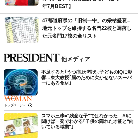
年7月BEST】
47都道府県の「旧制一中」の栄枯盛衰...
地元トップを維持する名門22校と凋落し
た元名門17校の全リスト
不足すると｢うつ病｣が増え､子どものIQに影
響…東大教授｢脳のために欠かせないスーパ
ーにある食材｣
トップページへ
スマホ三昧="残念な子"ではなかった…AIに
聞けば一発でわかる｢子供の隠れた才能と"向
いている職業"｣