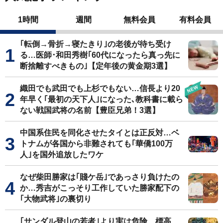
1時間
週間
無料会員
有料会員
｢転倒→骨折→寝たきり｣の老後が待ち受け
る…医師･和田秀樹｢60代になったら真っ先に
断捨離すべきもの｣【定年後の黄金期3選】
織田でも武田でも上杉でもない…信長より20
年早く｢最初の天下人｣になった､教科書に載ら
ない戦国武将の名前【豊臣兄弟！3選】
中国系住民を同化させたタイとは正反対…ベ
トナムが各国から非難されても｢華僑100万
人｣を国外追放したワケ
なぜ柴田勝家は｢賤ケ岳｣であっさり負けたの
か…秀吉がこっそり工作していた勝家配下の
｢大物武将｣の裏切り
｢サンダル登山の若者｣より実は危険…標高