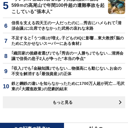
599ｍの高尾山で年間100件超の遭難事故を起
こしている"張本人"
信長を支える四天王の一人だったのに…秀吉にハメられて｢清
須会議｣に出席できなかった武将の哀れな末路
不足すると｢うつ病｣が増え､子どものIQに影響…東大教授｢脳の
ために欠かせないスーパーにある食材｣
｢織田家の後継者選び｣でも｢秀吉の一人勝ち｣でもない…清洲会
議で信長の息子2人が争った"本当の争点"
｢収入｣でも｢金融知識｣でもない…物価高にも動じない､お金の
不安を解消する｢最強資産｣の正体
鉄と鋼鉄の違いを知らなかったために1700万人超が死亡…毛沢
東の｢大躍進政策｣の悲劇的結末
もっと見る