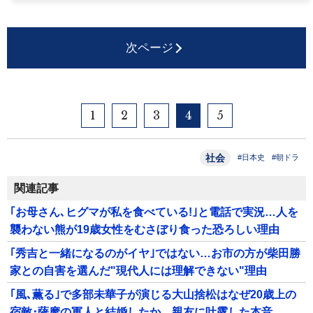
次ページ
1
2
3
4
5
社会
#日本史
#朝ドラ
関連記事
｢お母さん､ヒグマが私を食べている!｣と電話で実況…人を
襲わない熊が19歳女性をむさぼり食った恐ろしい理由
｢秀吉と一緒になるのがイヤ｣ではない…お市の方が柴田勝
家との自害を選んだ"現代人には理解できない"理由
｢風､薫る｣で多部未華子が演じる大山捨松はなぜ20歳上の
宿敵･薩摩の軍人と結婚したか…親友に吐露した本音