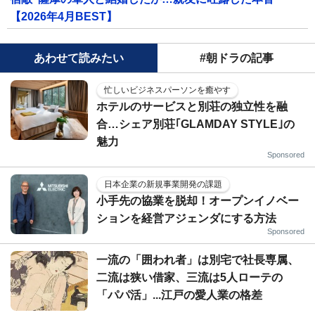
【2026年4月BEST】
あわせて読みたい
#朝ドラの記事
忙しいビジネスパーソンを癒やす
ホテルのサービスと別荘の独立性を融
合…シェア別荘｢GLAMDAY STYLE｣の
魅力
Sponsored
日本企業の新規事業開発の課題
小手先の協業を脱却！オープンイノベー
ションを経営アジェンダにする方法
Sponsored
一流の「囲われ者」は別宅で社長専属、
二流は狭い借家、三流は5人ローテの
「パパ活」...江戸の愛人業の格差