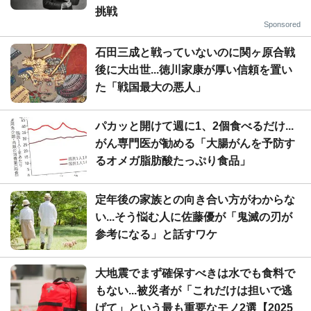
挑戦
Sponsored
石田三成と戦っていないのに関ヶ原合戦
後に大出世...徳川家康が厚い信頼を置い
た「戦国最大の悪人」
パカッと開けて週に1、2個食べるだけ...
がん専門医が勧める「大腸がんを予防す
るオメガ脂肪酸たっぷり食品」
定年後の家族との向き合い方がわからな
い...そう悩む人に佐藤優が「鬼滅の刃が
参考になる」と話すワケ
大地震でまず確保すべきは水でも食料で
もない...被災者が「これだけは担いで逃
げて」という最も重要なモノ2選【2025