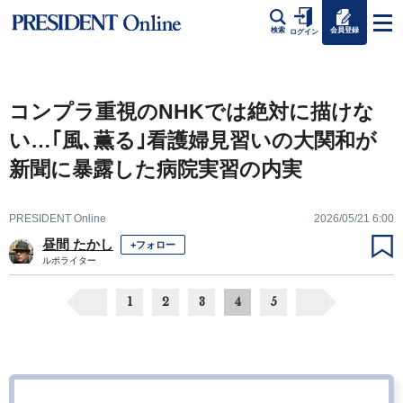
会員登録
検索
ログイン
コンプラ重視のNHKでは絶対に描けな
い…｢風､薫る｣看護婦見習いの大関和が
新聞に暴露した病院実習の内実
PRESIDENT Online
2026/05/21 6:00
昼間 たかし
+フォロー
ルポライター
1
2
3
4
5