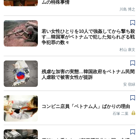
ムの特殊事情
川島 博之
若い女性ひとりを10人で強姦してから撃ち殺
す…韓国軍がベトナムで犯した知られざる戦
争犯罪の数々
村山 康文
残虐な加害の実態…韓国政府をベトナム民間
人虐殺で被害女性が提訴
安 宿緑
コンビニ店員「ベトナム人」ばかりの理由
石塚 二葉