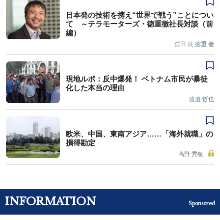
日本発の技術を携え“世界で戦う”ことについ
て ～テラモーターズ・徳重徹社長対談（前
編）
窪田 良,徳重 徹
現地ルポ：反中爆発！ ベトナム市民が暴徒
化した本当の理由
渡邉 哲也
欧米、中国、東南アジア……「海外就職」の
損得勘定
高野 秀敏
INFORMATION
Sponsored