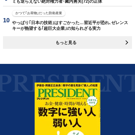
ミも逆らえない絶対権力者･藏内勇夫(72)の正体
かつて｢お荷物｣だった防衛産業
やっぱり｢日本の技術｣はすごかった…習近平が恐れ､ゼレンス
キーが熱望する｢超巨大企業｣の知られざる実力
もっと見る