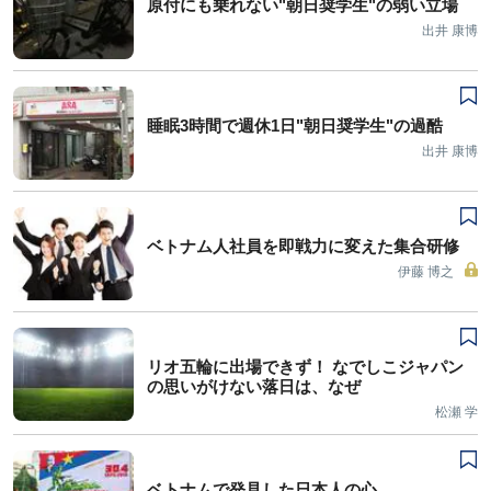
原付にも乗れない"朝日奨学生"の弱い立場
出井 康博
睡眠3時間で週休1日"朝日奨学生"の過酷
出井 康博
ベトナム人社員を即戦力に変えた集合研修
伊藤 博之
リオ五輪に出場できず！ なでしこジャパン
の思いがけない落日は、なぜ
松瀬 学
ベトナムで発見した日本人の心