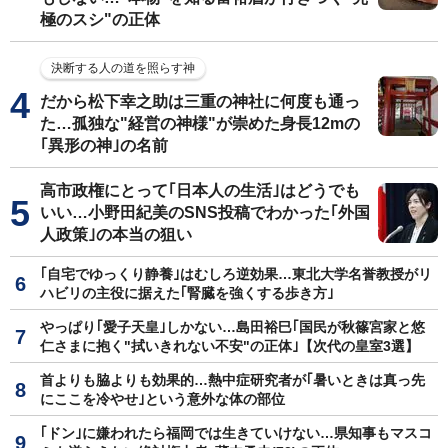
極のスシ"の正体
決断する人の道を照らす神
だから松下幸之助は三重の神社に何度も通っ
た…孤独な"経営の神様"が崇めた身長12mの
｢異形の神｣の名前
高市政権にとって｢日本人の生活｣はどうでも
いい…小野田紀美のSNS投稿でわかった｢外国
人政策｣の本当の狙い
｢自宅でゆっくり静養｣はむしろ逆効果…東北大学名誉教授がリ
ハビリの主役に据えた｢腎臓を強くする歩き方｣
やっぱり｢愛子天皇｣しかない…島田裕巳｢国民が秋篠宮家と悠
仁さまに抱く"拭いきれない不安"の正体｣【次代の皇室3選】
首よりも脇よりも効果的…熱中症研究者が｢暑いときは真っ先
にここを冷やせ｣という意外な体の部位
｢ドン｣に嫌われたら福岡では生きていけない…県知事もマスコ