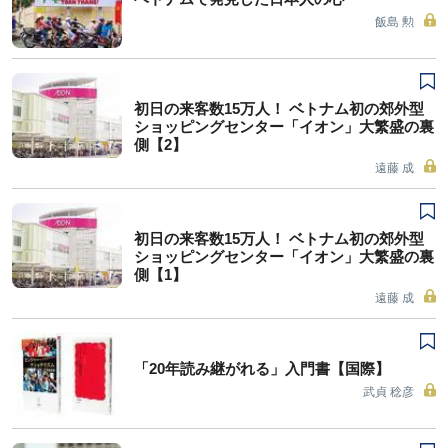
飯島 勲
初日の来客数15万人！ ベトナム初の郊外型
ショッピングセンター「イオン」大繁盛の裏
側【2】
遠藤 成
初日の来客数15万人！ ベトナム初の郊外型
ショッピングセンター「イオン」大繁盛の裏
側【1】
遠藤 成
「20年読み継がれる」入門書【国際】
武貞 稔彦