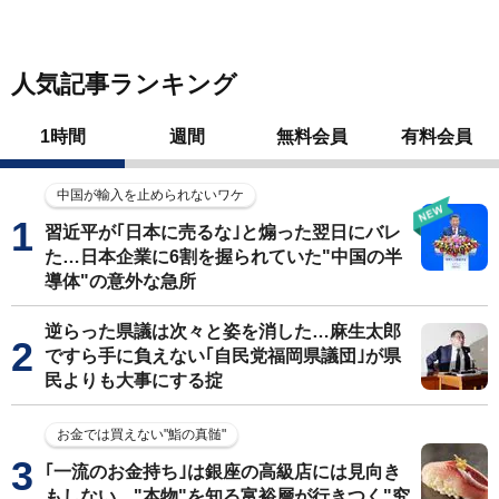
人気記事ランキング
1時間
週間
無料会員
有料会員
中国が輸入を止められないワケ
習近平が｢日本に売るな｣と煽った翌日にバレ
た…日本企業に6割を握られていた"中国の半
導体"の意外な急所
逆らった県議は次々と姿を消した…麻生太郎
ですら手に負えない｢自民党福岡県議団｣が県
民よりも大事にする掟
お金では買えない"鮨の真髄"
｢一流のお金持ち｣は銀座の高級店には見向き
もしない…"本物"を知る富裕層が行きつく"究