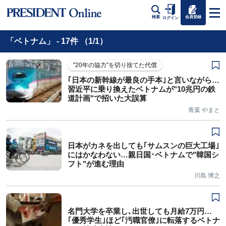
会員登録
検索
ログイン
「ベトナム」 - 17件 （1/1）
"20年の協力"を切り捨てた代償
｢日本の新幹線が最良の手本｣と言いながら…
習近平に乗り換えたベトナムが"10兆円の鉄
道計画"で招いた大誤算
青葉 やまと
日本がカネを出しても｢サムスンの巨大工場｣
にはかなわない…親日国･ベトナムで"韓国シ
フト"が進む理由
川島 博之
名門大学を卒業し､出世しても月給7万円…
｢優秀学生｣ほど｢汚職官僚｣に転落するベトナ