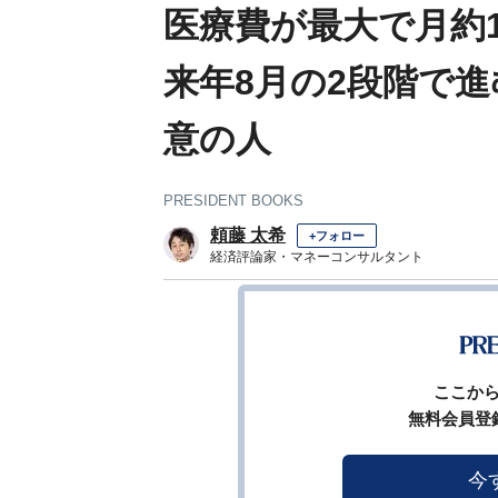
医療費が最大で月約
来年8月の2段階で進
意の人
PRESIDENT BOOKS
頼藤 太希
+フォロー
経済評論家・マネーコンサルタント
1
前ページ
ここか
無料会員登
今