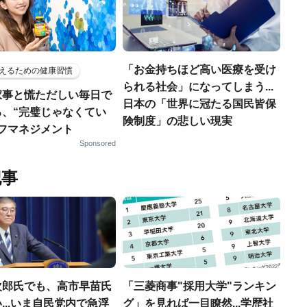
「お金持ちほど高い医療を受け
えるための健康習慣
られる社会」になってしまう...
家事と慌ただしい毎日で
日本の「世界に冠たる国民皆保
る、“完璧じゃなくてい
険制度」の悲しい現実
ルフマネジメント
Sponsored
記事
次郎氏でも、高市早苗氏
「三菱商事"採用大学"ランキン
...いま自民党内で急浮
グ」を見れば一目瞭然...学歴社