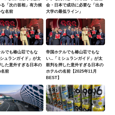
いる「次の首相」有力候
会・日本で成功に必要な「出身
外な名前
大学の最低ライン」
テルでも椿山荘でもな
帝国ホテルでも椿山荘でもな
「ミシュランガイド」が太
い...「ミシュランガイド」が太
押した意外すぎる日本の
鼓判を押した意外すぎる日本の
の名前
ホテルの名前【2025年11月
BEST】