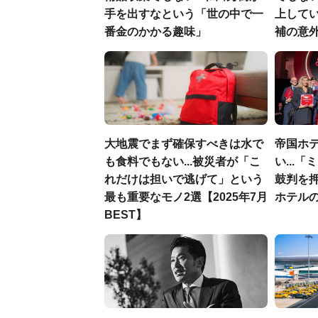
手を出すなという「世の中で一
上して
番金のかかる趣味」
補の意
大地震でまず確保すべきは水で
帝国ホ
も食料でもない...被災者が「こ
い...
れだけは担いで逃げて」という
鼓判を
最も重要なモノ2選【2025年7月
ホテル
BEST】