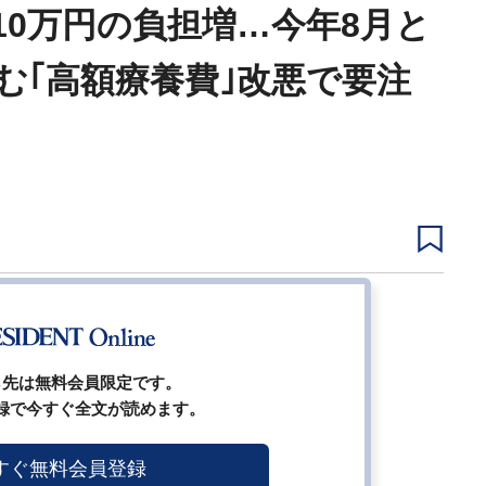
10万円の負担増…今年8月と
む｢高額療養費｣改悪で要注
2
3
4
5
次ページ
ら先は無料会員限定です。
録で今すぐ全文が読めます。
すぐ無料会員登録