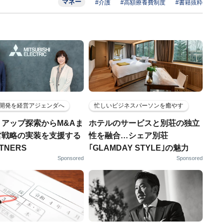
マネー
#介護
#高額療養費制度
#書籍抜粋
開発を経営アジェンダへ
忙しいビジネスパーソンを癒やす
トアップ探索からM&Aま
ホテルのサービスと別荘の独立
営戦略の実装を支援する
性を融合…シェア別荘
RTNERS
｢GLAMDAY STYLE｣の魅力
Sponsored
Sponsored