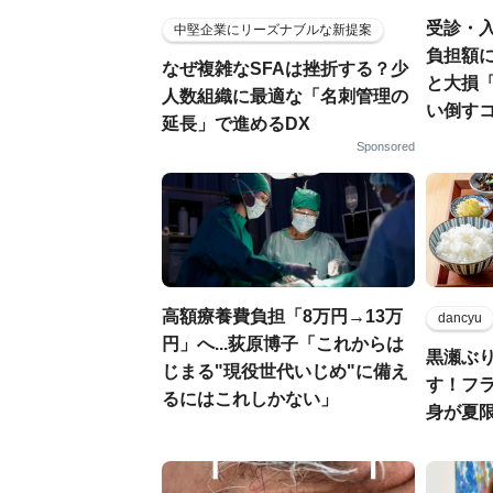
受診・
中堅企業にリーズナブルな新提案
負担額に
なぜ複雑なSFAは挫折する？少
と大損
人数組織に最適な「名刺管理の
い倒すコ
延長」で進めるDX
Sponsored
高額療養費負担「8万円→13万
dancyu
円」へ...荻原博子「これからは
黒瀬ぶ
じまる"現役世代いじめ"に備え
す！フ
るにはこれしかない」
身が夏