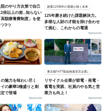
入院のやり方次第で自己
創業125周年の電通が描く未来
2倍以上の差...知らない
125年磨き続けた課題解決力。
「高額療養費制度」を使
多様な人財の才能を掛け合わせ
ツ3つ
て挑む、これからの電通
Sponsored
東京都｢HTT取組推進宣言企業｣
りの魅力を味わい尽く
リサイクル企業が節電・発電・
ライの豪華3種盛りと刺
蓄電を実践、社員のやる気と営
限定で登場
業力も向上！
Sponsored
Sponsored