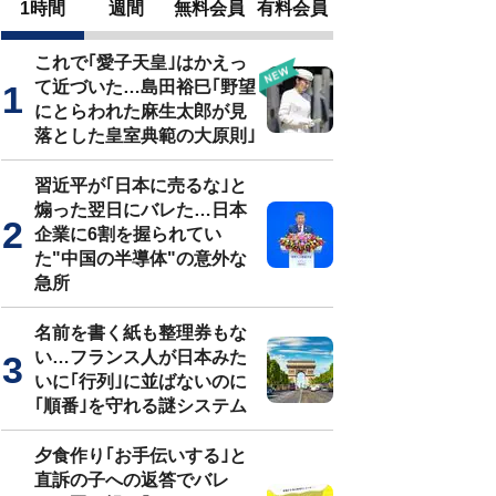
1時間
週間
無料会員
有料会員
これで｢愛子天皇｣はかえっ
て近づいた…島田裕巳｢野望
にとらわれた麻生太郎が見
落とした皇室典範の大原則｣
習近平が｢日本に売るな｣と
煽った翌日にバレた…日本
企業に6割を握られてい
た"中国の半導体"の意外な
急所
名前を書く紙も整理券もな
い…フランス人が日本みた
いに｢行列｣に並ばないのに
｢順番｣を守れる謎システム
夕食作り｢お手伝いする｣と
直訴の子への返答でバレ