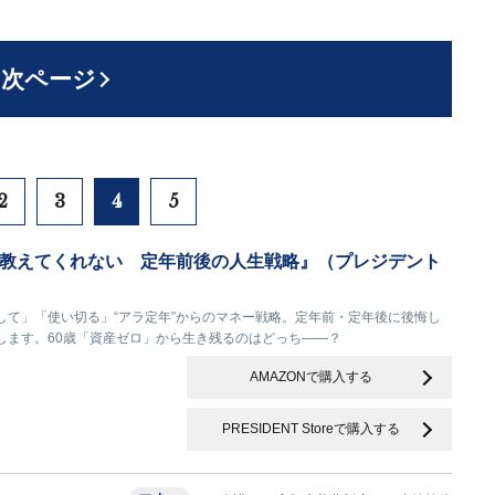
次ページ
2
3
4
5
教えてくれない 定年前後の人生戦略』（プレジデント
して」「使い切る」“アラ定年”からのマネー戦略。定年前・定年後に後悔し
します。60歳「資産ゼロ」から生き残るのはどっち――？
AMAZONで購入する
PRESIDENT Storeで購入する