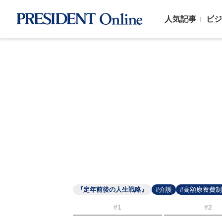
人気記事
ビジ
『定年前後の人生戦略』
#介護
#高額療養費
#1
#2