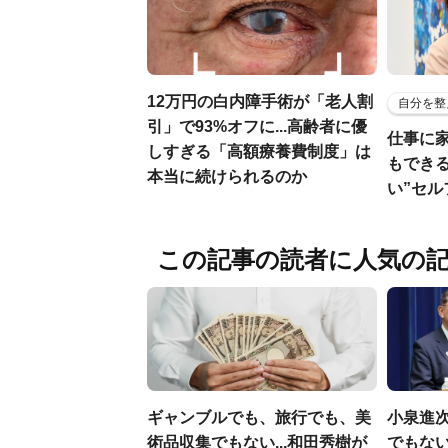
12万円の白内障手術が「老人割
自分を整
引」で93%オフに...高齢者に優
仕事に
しすぎる「高額療養費制度」は
もでき
本当に続けられるのか
い”セ
この記事の読者に人気の
ギャンブルでも、旅行でも、美
小泉進
術品収集でもない...和田秀樹が
でもない