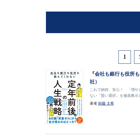
1
『会社も銀行も役所も
社）
これで納得、安心！ 「増や
ない「賢い選択」を徹底教示
著者
頼藤 太希