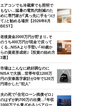
エアコンでも冷蔵庫でも照明で
もない…猛暑の電気代削減のた
めに専門家が｢真っ先に手をつけ
て｣と勧める場所【2026年6月
BEST】
老後資金2000万円が貯まり､そ
のうち400万円が現金で戻って
くる...NISAより手堅い｢40歳か
らの資産形成術｣【投資の始め方
3選】
市場はこんなに絶好調なのに
NISAで大損…世帯年収1200万
円の安泰黒字家計が2年で120万
円溶かした"犯人"
夫の死で｢住宅ローン残債ゼロ｣
のはずが約700万の出費…｢年収
1000万でも青ざめる｣ペアロー