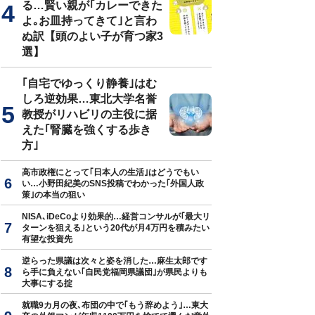
る…賢い親が｢カレーできた
よ｡お皿持ってきて｣と言わ
ぬ訳【頭のよい子が育つ家3
選】
｢自宅でゆっくり静養｣はむ
しろ逆効果…東北大学名誉
教授がリハビリの主役に据
えた｢腎臓を強くする歩き
方｣
高市政権にとって｢日本人の生活｣はどうでもい
い…小野田紀美のSNS投稿でわかった｢外国人政
策｣の本当の狙い
NISA､iDeCoより効果的…経営コンサルが｢最大リ
ターンを狙える｣という20代が月4万円を積みたい
有望な投資先
逆らった県議は次々と姿を消した…麻生太郎です
ら手に負えない｢自民党福岡県議団｣が県民よりも
大事にする掟
就職9カ月の夜､布団の中で｢もう辞めよう｣…東大