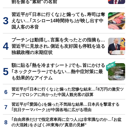
割を握る"素材"の名前
習近平が｢日本に行くな｣と煽っても､寿司は奪
えない…｢スシロー14時間待ち｣が映し出す中
国人客の本音
プーチンは動揺し､言葉を失ったとの指摘も…
習近平に見放され､側近も友好国も停戦を迫る
独裁政権の末期症状
額に貼る｢熱を冷ますシート｣でも､首にかける
｢ネッククーラー｣でもない…熱中症対策に最
も効果的なアイテム
習近平が｢日本に行くな｣と煽った悲惨な結末…｢8万円の激安ツ
アー｣でロシアに向かった中国人観光客の誤算
習近平が｢愛国心｣を煽った不気味な結果…日本兵を撃退する
｢抗日テーマパーク｣が中国各地に広がる理由
｢自由席券だけで指定席車両に立つ人｣は非常識なのか…｢お盆
の大混雑｣をさばくJR東海の"真逆の見解"