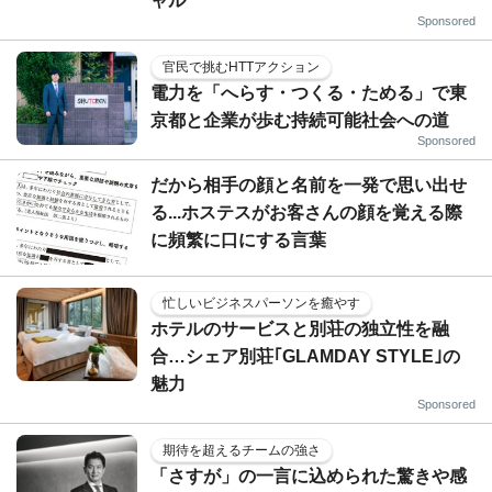
ャル
Sponsored
官民で挑むHTTアクション
電力を「へらす・つくる・ためる」で東
京都と企業が歩む持続可能社会への道
Sponsored
だから相手の顔と名前を一発で思い出せ
る...ホステスがお客さんの顔を覚える際
に頻繁に口にする言葉
忙しいビジネスパーソンを癒やす
ホテルのサービスと別荘の独立性を融
合…シェア別荘｢GLAMDAY STYLE｣の
魅力
Sponsored
期待を超えるチームの強さ
「さすが」の一言に込められた驚きや感