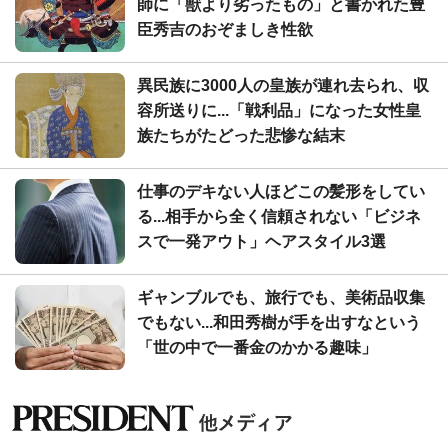
師に「獣より劣ったもの」と書かれた豊
臣秀吉のおぞましき性欲
異民族に3000人の皇族が連れ去られ、収
容所送りに...「戦利品」になった女性皇
族たちがたどった悲惨な結末
仕事のデキない人ほどこの髪形をしてい
る...相手から全く信頼されない「ビジネ
スで一発アウト」ヘアスタイル3選
ギャンブルでも、旅行でも、美術品収集
でもない...和田秀樹が手を出すなという
「世の中で一番金のかかる趣味」