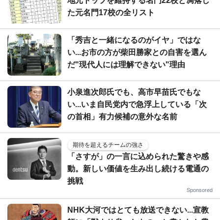
地元トップを維持する名門22校と凋落し
た元名門17校の全リスト
「秀吉と一緒になるのがイヤ」ではな
い...お市の方が柴田勝家との自害を選ん
だ"現代人には理解できない"理由
小泉進次郎氏でも、高市早苗氏でもな
い...いま自民党内で急浮上している「次
の首相」有力候補の意外な名前
期待を超えるチームの強さ
「さすが」の一言に込められた驚きや感
動。新しい価値を生み出し続ける電通の
挑戦
Sponsored
NHK大河ではとても放送できない...宣教