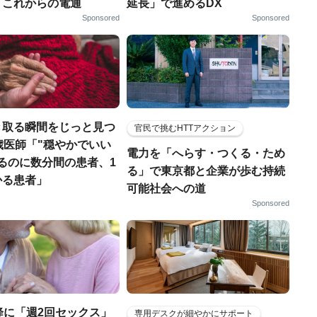
、これからの電通
延長」で進めるDX
Sponsored
Sponsored
き取る瞬間をじっと見つ
官民で挑むHTTアクション
歳医師「"穏やかでいい
電力を「へらす・つくる・ため
るのに数分間の患者、1
る」で東京都と企業が歩む持続
かる患者」
可能社会への道
Sponsored
降に「週2回セックス」
専用デスクが細やかにサポート