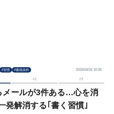
2026/04/24 16:00
#習慣
#書籍抜粋
#2
#3
るメールが3件ある…心を消
一発解消する｢書く習慣｣