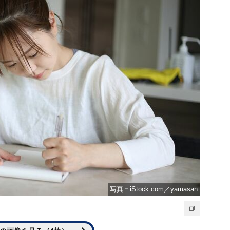
写真＝iStock.com／yamasan