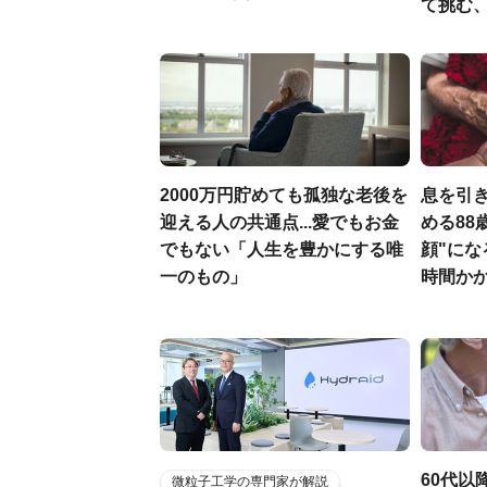
て挑む
2000万円貯めても孤独な老後を
息を引
迎える人の共通点...愛でもお金
める88
でもない「人生を豊かにする唯
顔"にな
一のもの」
時間か
60代以
微粒子工学の専門家が解説