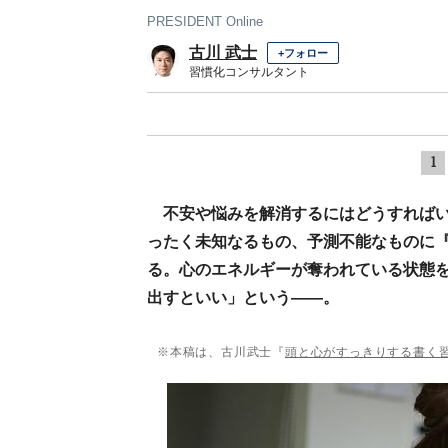
PRESIDENT Online
古川 武士
+フォロー
習慣化コンサルタント
1
不安や悩みを解消するにはどうすれば
ったく未知なるもの、予測不能なものに
る。心のエネルギーが奪われている状態
出すといい」という――。
※本稿は、古川武士『
頭と心がすっきりする書く