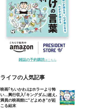
雑誌の予約購読
はこちら
ライフの人気記事
映画｢ちいかわ｣はホラーより怖
い…興行収入｢キングダム｣超え､
満員の映画館に"どよめき"が起
こる結末