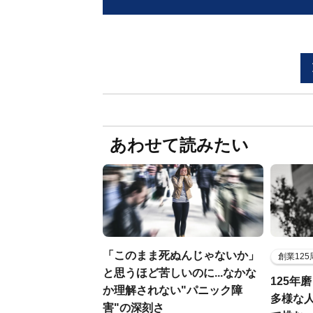
あわせて読みたい
「このまま死ぬんじゃないか」
創業12
と思うほど苦しいのに...なかな
125年
か理解されない"パニック障
多様な
害"の深刻さ