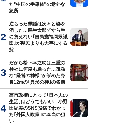
た"中国の半導体"の意外な
急所
逆らった県議は次々と姿を
消した…麻生太郎ですら手
に負えない｢自民党福岡県議
団｣が県民よりも大事にする
掟
だから松下幸之助は三重の
神社に何度も通った…孤独
な"経営の神様"が崇めた身
長12mの｢異形の神｣の名前
高市政権にとって｢日本人の
生活｣はどうでもいい…小野
田紀美のSNS投稿でわかっ
た｢外国人政策｣の本当の狙
い