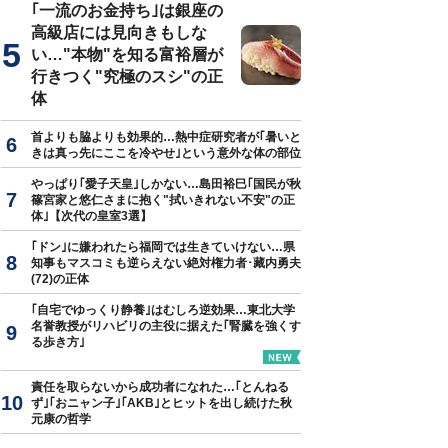
｢一流のお金持ち｣は銀座の
高級店には見向きもしな
い…"本物"を知る富裕層が
行きつく"究極のスシ"の正
体
首よりも脇よりも効果的…熱中症研究者が｢暑いと
きは真っ先にここを冷やせ｣という意外な体の部位
やっぱり｢愛子天皇｣しかない…島田裕巳｢国民が秋
篠宮家と悠仁さまに抱く"拭いきれない不安"の正
体｣【次代の皇室3選】
｢ドン｣に嫌われたら福岡では生きていけない…県
知事もマスコミも逆らえない絶対権力者･藏内勇夫
(72)の正体
｢自宅でゆっくり静養｣はむしろ逆効果…東北大学
名誉教授がリハビリの主役に据えた｢腎臓を強くす
る歩き方｣
責任を取らないから成功者になれた…｢とんねる
ず｣｢おニャン子｣｢AKB｣とヒットを出し続けた秋
元康の哲学