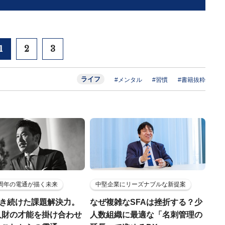
1
2
3
ライフ
#メンタル
#習慣
#書籍抜粋
5周年の電通が描く未来
中堅企業にリーズナブルな新提案
磨き続けた課題解決力。
なぜ複雑なSFAは挫折する？少
人財の才能を掛け合わせ
人数組織に最適な「名刺管理の