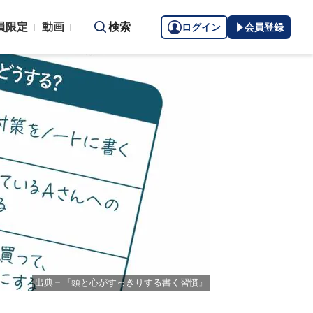
員限定
動画
検索
ログイン
会員登録
出典＝『頭と心がすっきりする書く習慣』