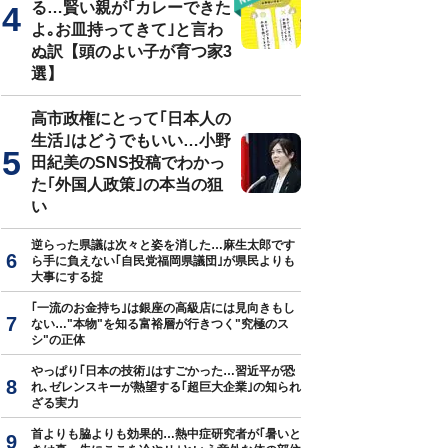
る…賢い親が｢カレーできた
よ｡お皿持ってきて｣と言わ
ぬ訳【頭のよい子が育つ家3
選】
高市政権にとって｢日本人の
生活｣はどうでもいい…小野
田紀美のSNS投稿でわかっ
た｢外国人政策｣の本当の狙
い
逆らった県議は次々と姿を消した…麻生太郎です
ら手に負えない｢自民党福岡県議団｣が県民よりも
大事にする掟
｢一流のお金持ち｣は銀座の高級店には見向きもし
ない…"本物"を知る富裕層が行きつく"究極のス
シ"の正体
やっぱり｢日本の技術｣はすごかった…習近平が恐
れ､ゼレンスキーが熱望する｢超巨大企業｣の知られ
ざる実力
首よりも脇よりも効果的…熱中症研究者が｢暑いと