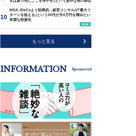
きは真っ先にここを冷やせ｣という意外な体の部位
NISA､iDeCoより効果的…経営コンサルが｢最大リ
ターンを狙える｣という20代が月4万円を積みたい
有望な投資先
もっと見る
INFORMATION
Sponsored