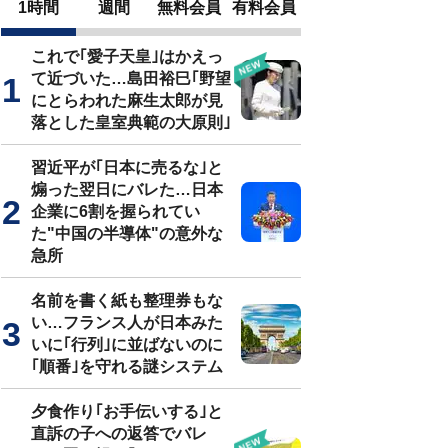
1時間
週間
無料会員
有料会員
これで｢愛子天皇｣はかえっ
て近づいた…島田裕巳｢野望
にとらわれた麻生太郎が見
落とした皇室典範の大原則｣
習近平が｢日本に売るな｣と
煽った翌日にバレた…日本
企業に6割を握られてい
た"中国の半導体"の意外な
急所
名前を書く紙も整理券もな
い…フランス人が日本みた
いに｢行列｣に並ばないのに
｢順番｣を守れる謎システム
夕食作り｢お手伝いする｣と
直訴の子への返答でバレ