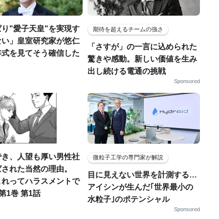
り"愛子天皇"を実現す
期待を超えるチームの強さ
ない」皇室研究家が悠仁
「さすが」の一言に込められた
年式を見てそう確信した
驚きや感動。新しい価値を生み
出し続ける電通の挑戦
Sponsored
でき、人望も厚い男性社
微粒子工学の専門家が解説
ばされた当然の理由。
目に見えない世界を計測する…
これってハラスメントで
アイシンが生んだ｢世界最小の
第1巻 第1話
水粒子｣のポテンシャル
Sponsored