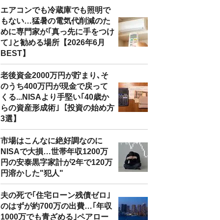
エアコンでも冷蔵庫でも照明で
もない…猛暑の電気代削減のた
めに専門家が｢真っ先に手をつけ
て｣と勧める場所【2026年6月
BEST】
老後資金2000万円が貯まり､そ
のうち400万円が現金で戻って
くる...NISAより手堅い｢40歳か
らの資産形成術｣【投資の始め方
3選】
市場はこんなに絶好調なのに
NISAで大損…世帯年収1200万
円の安泰黒字家計が2年で120万
円溶かした"犯人"
夫の死で｢住宅ローン残債ゼロ｣
のはずが約700万の出費…｢年収
1000万でも青ざめる｣ペアロー