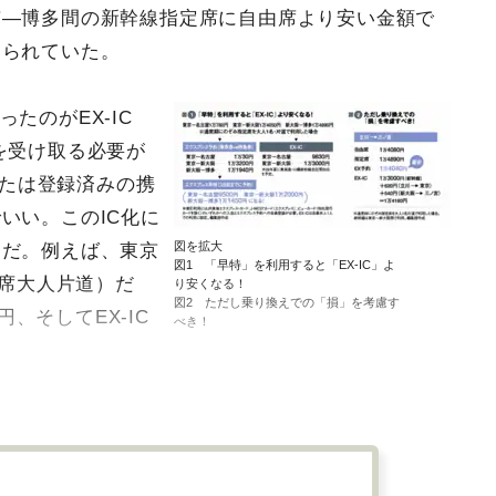
京―博多間の新幹線指定席に自由席より安い金額で
知られていた。
たのがEX-IC
を受け取る必要が
または登録済みの携
いい。このIC化に
図を拡大
けだ。例えば、東京
図1 「早特」を利用すると「EX-IC」よ
定席大人片道）だ
り安くなる！
図2 ただし乗り換えでの「損」を考慮す
円、そしてEX-IC
べき！