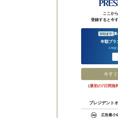
ここか
登録すると今
夏
8/31まで
年額プラ
※年額
今すぐ
（
最初の7日間無
プレジデントオ
広告最小