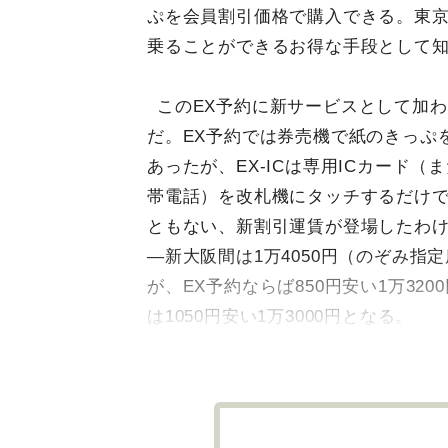
ぷを会員割引価格で購入できる。東
乗ることができるお得な手段として
このEX予約に新サービスとして加わっ
だ。EX予約では券売機で紙のきっぷ
あったが、EX-ICは専用ICカード（
帯電話）を改札機にタッチするだけで
ともない、新割引運賃が登場したわ
―新大阪間は1万4050円（のぞみ指
が、EX予約ならば850円安い1万3200
は1050円安い1万3000円となる。