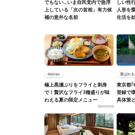
でもない...いま自民党内で急浮
しい性行
上している「次の首相」有力候
人形を
補の意外な名前
生活を
dancyu
選ばれる
極上黒瀬ぶりをフライと刺身
東京都｢
で！贅沢なフライ3種盛りが味
登録で
わえる夏の限定メニュー
具体策
Sponsored