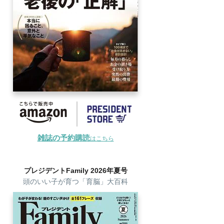
雑誌の予約購読
はこちら
プレジデントFamily 2026年夏号
頭のいい子が育つ「育脳」大百科