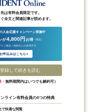
ら先は有料会員限定です。
すぐ全文と関連記事が読めます。
の入会応援キャンペーン実施中
4,800円
ンが
お得
（税込）
プラン限定／他割引との併用不可
お申込みはこちら
登録して続きを読む
料
・無料期間内はいつでも解約可）
ンライン有料会員の4つの特典
化で快適な閲覧