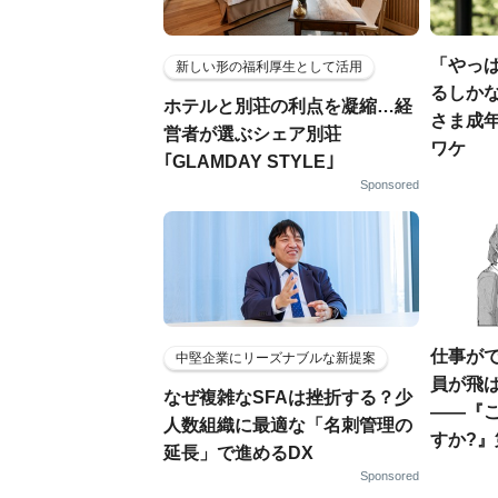
「やっぱ
新しい形の福利厚生として活用
るしか
ホテルと別荘の利点を凝縮…経
さま成
営者が選ぶシェア別荘
ワケ
｢GLAMDAY STYLE｣
Sponsored
仕事が
中堅企業にリーズナブルな新提案
員が飛
なぜ複雑なSFAは挫折する？少
――『
人数組織に最適な「名刺管理の
すか?』
延長」で進めるDX
Sponsored