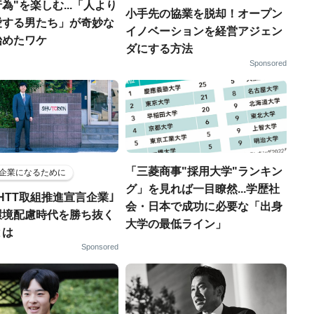
為"を楽しむ...「人より
小手先の協業を脱却！オープン
愛する男たち」が奇妙な
イノベーションを経営アジェン
始めたワケ
ダにする方法
Sponsored
「三菱商事"採用大学"ランキン
企業になるために
グ」を見れば一目瞭然...学歴社
HTT取組推進宣言企業｣
会・日本で成功に必要な「出身
環境配慮時代を勝ち抜く
大学の最低ライン」
とは
Sponsored