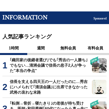
INFORMATION
Sponsored
人気記事ランキング
1時間
週間
無料会員
有料会員
｢織田家の後継者選び｣でも｢秀吉の一人勝ち｣
でもない…清洲会議で信長の息子2人が争っ
た"本当の争点"
信長を支える四天王の一人だったのに…秀吉
にハメられて｢清須会議｣に出席できなかった
武将の哀れな末路
｢転倒→骨折→寝たきり｣の老後が待ち受け
る…医師･和田秀樹｢60代になったら真っ先に