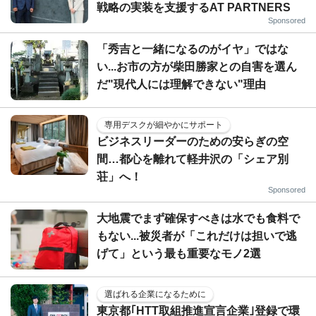
戦略の実装を支援するAT PARTNERS
Sponsored
「秀吉と一緒になるのがイヤ」ではな
い...お市の方が柴田勝家との自害を選ん
だ"現代人には理解できない"理由
専用デスクが細やかにサポート
ビジネスリーダーのための安らぎの空
間…都心を離れて軽井沢の「シェア別
荘」へ！
Sponsored
大地震でまず確保すべきは水でも食料で
もない...被災者が「これだけは担いで逃
げて」という最も重要なモノ2選
選ばれる企業になるために
東京都｢HTT取組推進宣言企業｣登録で環