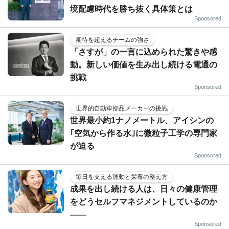
境配慮時代を勝ち抜く具体策とは
Sponsored
期待を超えるチームの強さ
「さすが」の一言に込められた驚きや感
動。新しい価値を生み出し続ける電通の
挑戦
Sponsored
世界的自動車部品メーカーの挑戦
世界最小約1ナノメートル、アイシンの
｢空気から作る水｣に微粒子工学の専門家
が迫る
Sponsored
毎日を支える運動と栄養の整え方
成果を出し続ける人は、日々の健康管理
をどうセルフマネジメントしているのか
——
Sponsored