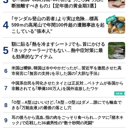
断捨離すべきもの｣【定年後の黄金期3選】
｢サンダル登山の若者｣より実は危険…標高
599ｍの高尾山で年間100件超の遭難事故を起
こしている"張本人"
額に貼る｢熱を冷ますシート｣でも､首にかける
｢ネッククーラー｣でもない…熱中症対策に最
も効果的なアイテム
米国は曖昧､韓国は冷ややかだったが…習近平を激怒させた高
市発言に｢無言の支持｣を示した国の｢大胆な手法｣
中国系住民を同化させたタイとは正反対…ベトナムが各国から
非難されても｢華僑100万人｣を国外追放したワケ
｢O型→A型｣はいいけど､｢A型→O型｣はダメ…誰にでも輸血で
きる｢万能血液｣の最後の落とし穴
耳の後ろから流血､指の肉をごっそり食べられ…クマに｢猪木キ
ック｣で応戦した36歳男性の"数十秒間の死闘"