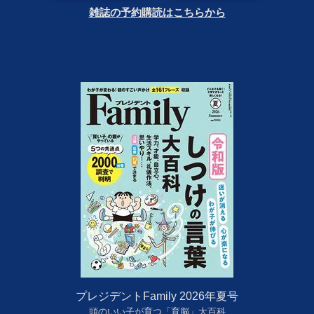
雑誌の予約購読はこちらから
プレジデントFamily 2026年夏号
頭のいい子が育つ「育脳」大百科