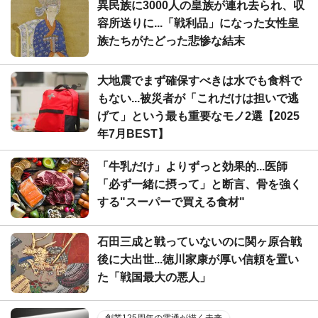
異民族に3000人の皇族が連れ去られ、収
容所送りに...「戦利品」になった女性皇
族たちがたどった悲惨な結末
大地震でまず確保すべきは水でも食料で
もない...被災者が「これだけは担いで逃
げて」という最も重要なモノ2選【2025
年7月BEST】
「牛乳だけ」よりずっと効果的...医師
「必ず一緒に摂って」と断言、骨を強く
する"スーパーで買える食材"
石田三成と戦っていないのに関ヶ原合戦
後に大出世...徳川家康が厚い信頼を置い
た「戦国最大の悪人」
創業125周年の電通が描く未来