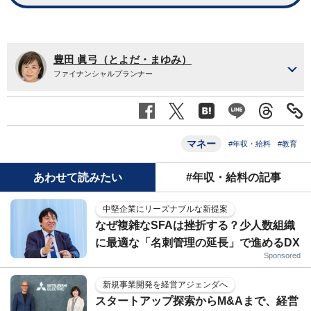
豊田 眞弓（とよだ・まゆみ）
ファイナンシャルプランナー
マネー
#年収・給料
#教育
あわせて読みたい
#年収・給料の記事
中堅企業にリーズナブルな新提案
なぜ複雑なSFAは挫折する？少人数組織
に最適な「名刺管理の延長」で進めるDX
Sponsored
新規事業開発を経営アジェンダへ
スタートアップ探索からM&Aまで、経営