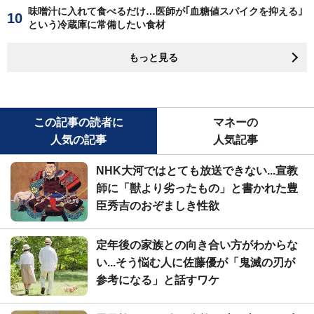
味噌汁に入れて食べるだけ…医師が｢血糖値スパイクを抑える｣
という冷蔵庫に常備したい食材
もっと見る
この記事の読者に
マネーの
人気の記事
人気記事
NHK大河ではとても放送できない...宣教
師に「獣より劣ったもの」と書かれた豊
臣秀吉のおぞましき性欲
定年後の家族との向き合い方がわからな
い...そう悩む人に佐藤優が「鬼滅の刃が
参考になる」と話すワケ