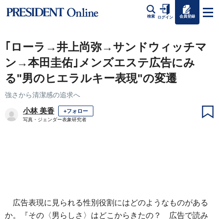
会員登録
検索
ログイン
｢ローラ→井上尚弥→サンドウィッチマ
ン→本田圭佑｣メンズエステ広告にみ
る"男のヒエラルキー表現"の変遷
強さから清潔感の追求へ
小林 美香
+フォロー
写真・ジェンダー表象研究者
広告表現に見られる性別役割にはどのようなものがある
か。『その〈男らしさ〉はどこからきたの？ 広告で読み