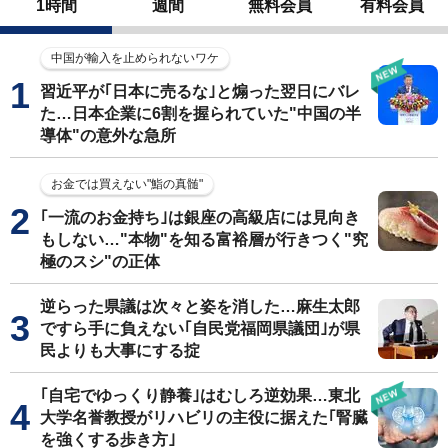
1時間
週間
無料会員
有料会員
中国が輸入を止められないワケ
習近平が｢日本に売るな｣と煽った翌日にバレ
た…日本企業に6割を握られていた"中国の半
導体"の意外な急所
お金では買えない"鮨の真髄"
｢一流のお金持ち｣は銀座の高級店には見向き
もしない…"本物"を知る富裕層が行きつく"究
極のスシ"の正体
逆らった県議は次々と姿を消した…麻生太郎
ですら手に負えない｢自民党福岡県議団｣が県
民よりも大事にする掟
｢自宅でゆっくり静養｣はむしろ逆効果…東北
大学名誉教授がリハビリの主役に据えた｢腎臓
を強くする歩き方｣