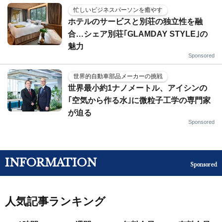
忙しいビジネスパーソンを癒やす
ホテルのサービスと別荘の独立性を融
合…シェア別荘｢GLAMDAY STYLE｣の
魅力
Sponsored
世界的自動車部品メーカーの挑戦
世界最小約1ナノメートル、アイシンの
｢空気から作る水｣に微粒子工学の専門家
が迫る
Sponsored
INFORMATION
Sponsored
人気記事ランキング