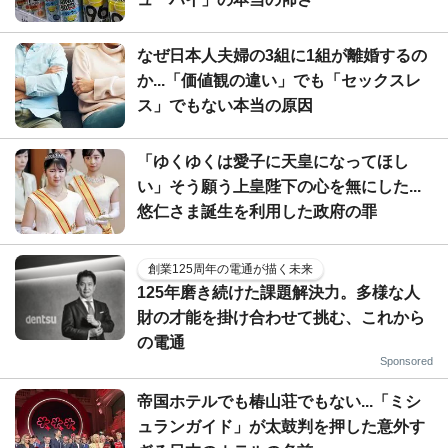
なぜ日本人夫婦の3組に1組が離婚するの
か...「価値観の違い」でも「セックスレ
ス」でもない本当の原因
「ゆくゆくは愛子に天皇になってほし
い」そう願う上皇陛下の心を無にした...
悠仁さま誕生を利用した政府の罪
創業125周年の電通が描く未来
125年磨き続けた課題解決力。多様な人
財の才能を掛け合わせて挑む、これから
の電通
Sponsored
帝国ホテルでも椿山荘でもない...「ミシ
ュランガイド」が太鼓判を押した意外す