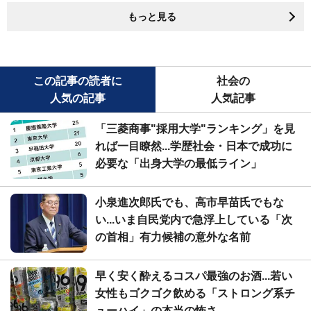
もっと見る
この記事の読者に
社会の
人気の記事
人気記事
「三菱商事"採用大学"ランキング」を見
れば一目瞭然...学歴社会・日本で成功に
必要な「出身大学の最低ライン」
小泉進次郎氏でも、高市早苗氏でもな
い...いま自民党内で急浮上している「次
の首相」有力候補の意外な名前
早く安く酔えるコスパ最強のお酒...若い
女性もゴクゴク飲める「ストロング系チ
ューハイ」の本当の怖さ