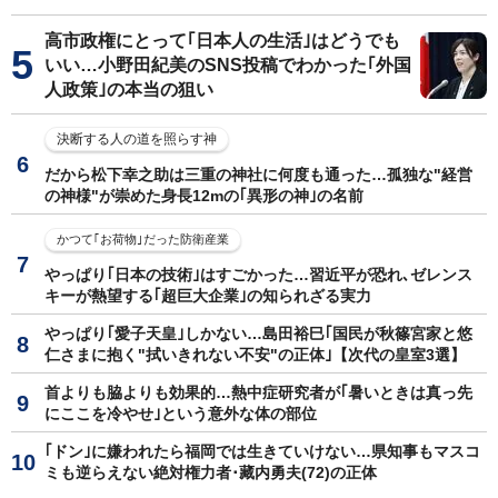
高市政権にとって｢日本人の生活｣はどうでも
いい…小野田紀美のSNS投稿でわかった｢外国
人政策｣の本当の狙い
決断する人の道を照らす神
だから松下幸之助は三重の神社に何度も通った…孤独な"経営
の神様"が崇めた身長12mの｢異形の神｣の名前
かつて｢お荷物｣だった防衛産業
やっぱり｢日本の技術｣はすごかった…習近平が恐れ､ゼレンス
キーが熱望する｢超巨大企業｣の知られざる実力
やっぱり｢愛子天皇｣しかない…島田裕巳｢国民が秋篠宮家と悠
仁さまに抱く"拭いきれない不安"の正体｣【次代の皇室3選】
首よりも脇よりも効果的…熱中症研究者が｢暑いときは真っ先
にここを冷やせ｣という意外な体の部位
｢ドン｣に嫌われたら福岡では生きていけない…県知事もマスコ
ミも逆らえない絶対権力者･藏内勇夫(72)の正体