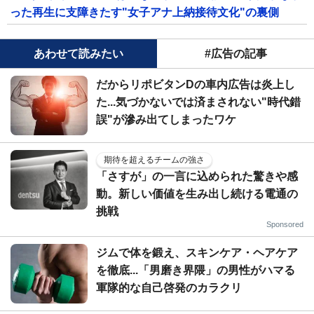
った再生に支障きたす"女子アナ上納接待文化"の裏側
あわせて読みたい
#広告の記事
だからリポビタンDの車内広告は炎上し
た...気づかないでは済まされない"時代錯
誤"が滲み出てしまったワケ
期待を超えるチームの強さ
「さすが」の一言に込められた驚きや感
動。新しい価値を生み出し続ける電通の
挑戦
Sponsored
ジムで体を鍛え、スキンケア・ヘアケア
を徹底...「男磨き界隈」の男性がハマる
軍隊的な自己啓発のカラクリ