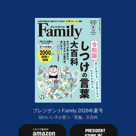
プレジデントFamily 2026年夏号
頭のいい子が育つ「育脳」大百科