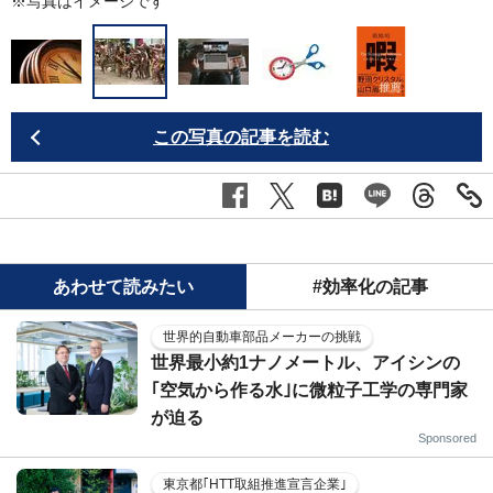
※写真はイメージです
この写真の記事を読む
あわせて読みたい
#効率化の記事
世界的自動車部品メーカーの挑戦
世界最小約1ナノメートル、アイシンの
｢空気から作る水｣に微粒子工学の専門家
が迫る
Sponsored
東京都｢HTT取組推進宣言企業｣