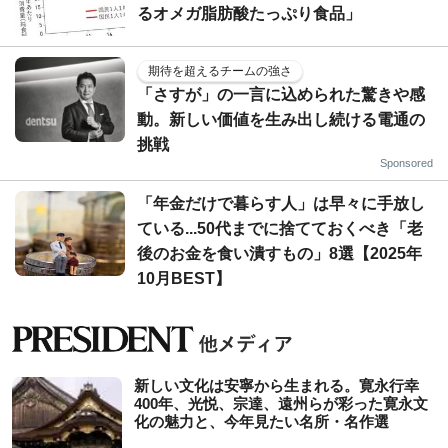
るオメガ脂肪酸たっぷり食品」
期待を超えるチームの強さ
「さすが」の一言に込められた驚きや感
動。新しい価値を生み出し続ける電通の
挑戦
Sponsored
「年金だけで暮らす人」は早々に手放し
ている...50代までに捨てておくべき「老
後のお金を食い潰すもの」8選【2025年
10月BEST】
新しい文化は安寧から生まれる。寛永行幸
400年、光悦、宗達、遠州らが彩った寛永文
化の魅力と、今年見たい名所・名作選