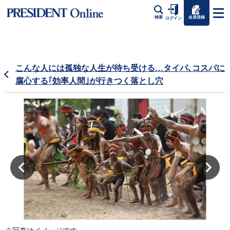
会員登録
検索
ログイン
こんな人には孤独な人生が待ち受ける…タイパ､コスパに
腐心する｢効率人間｣が行きつく落とし穴