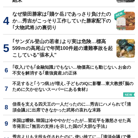
結末
なぜ柴田勝家は｢賤ケ岳｣であっさり負けたの
か…秀吉がこっそり工作していた勝家配下の
｢大物武将｣の裏切り
｢サンダル登山の若者｣より実は危険…標高
599ｍの高尾山で年間100件超の遭難事故を起
こしている"張本人"
｢収入｣でも｢金融知識｣でもない…物価高にも動じない､お金の
不安を解消する｢最強資産｣の正体
不足すると｢うつ病｣が増え､子どものIQに影響…東大教授｢脳の
ために欠かせないスーパーにある食材｣
信長を支える四天王の一人だったのに…秀吉にハメられて｢清
須会議｣に出席できなかった武将の哀れな末路
米国は曖昧､韓国は冷ややかだったが…習近平を激怒させた高
市発言に｢無言の支持｣を示した国の｢大胆な手法｣
秀吉よりも大役を任されたのに､使い捨てに…｢清須会議｣で最