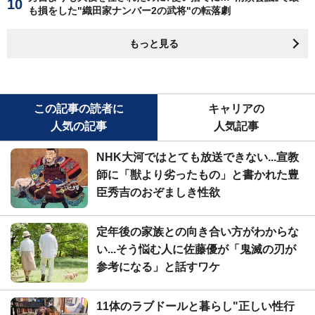
も損をした"織田家ナンバー2の武将"の転落劇
もっと見る
この記事の読者に
キャリアの
人気の記事
人気記事
NHK大河ではとても放送できない...宣教
師に「獣より劣ったもの」と書かれた豊
臣秀吉のおぞましき性欲
定年後の家族との向き合い方がわからな
い...そう悩む人に佐藤優が「鬼滅の刃が
参考になる」と話すワケ
11体のラブドールと暮らし"正しい性行