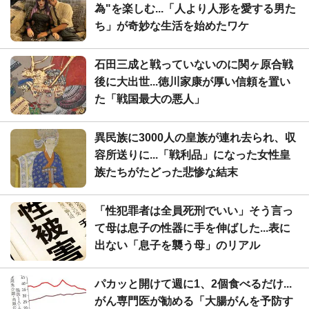
為"を楽しむ...「人より人形を愛する男た
ち」が奇妙な生活を始めたワケ
石田三成と戦っていないのに関ヶ原合戦
後に大出世...徳川家康が厚い信頼を置い
た「戦国最大の悪人」
異民族に3000人の皇族が連れ去られ、収
容所送りに...「戦利品」になった女性皇
族たちがたどった悲惨な結末
「性犯罪者は全員死刑でいい」そう言っ
て母は息子の性器に手を伸ばした...表に
出ない「息子を襲う母」のリアル
パカッと開けて週に1、2個食べるだけ...
がん専門医が勧める「大腸がんを予防す