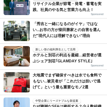
リサイクル企業が節電・発電・蓄電を実
践、社員のやる気と営業力も向上！
Sponsored
「秀吉と一緒になるのがイヤ」ではな
い...お市の方が柴田勝家との自害を選ん
だ"現代人には理解できない"理由
新しい形の福利厚生として活用
ホテルと別荘の利点を凝縮…経営者が選
ぶシェア別荘｢GLAMDAY STYLE｣
Sponsored
大地震でまず確保すべきは水でも食料で
もない...被災者が「これだけは担いで逃
げて」という最も重要なモノ2選
中堅企業にリーズナブルな新提案
なぜ複雑なSFAは挫折する？少人数組織