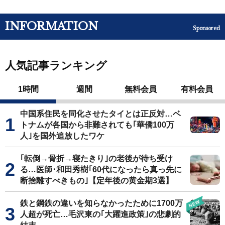
INFORMATION
Sponsored
人気記事ランキング
1時間
週間
無料会員
有料会員
中国系住民を同化させたタイとは正反対…ベ
トナムが各国から非難されても｢華僑100万
人｣を国外追放したワケ
｢転倒→骨折→寝たきり｣の老後が待ち受け
る…医師･和田秀樹｢60代になったら真っ先に
断捨離すべきもの｣【定年後の黄金期3選】
鉄と鋼鉄の違いを知らなかったために1700万
人超が死亡…毛沢東の｢大躍進政策｣の悲劇的