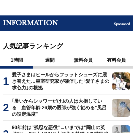
INFORMATION
Sponsored
人気記事ランキング
1時間
週間
無料会員
有料会員
愛子さまはヒールからフラットシューズに履
き替えた…皇室研究家が確信した｢愛子さまの
求心力｣の根拠
｢暑いからシャワーだけ｣の人は大損してい
る…血管年齢-26歳の医師が強く勧める"風呂
の設定温度"
90年前は"残忍な悪役"→いまでは"岡山の英