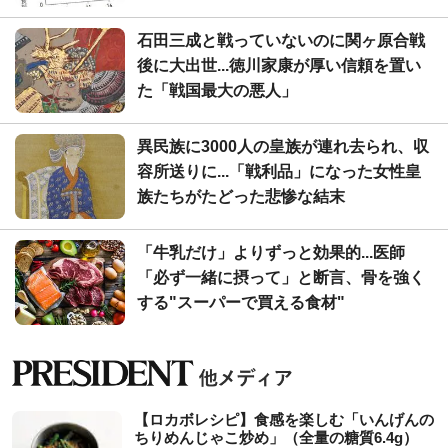
石田三成と戦っていないのに関ヶ原合戦
後に大出世...徳川家康が厚い信頼を置い
た「戦国最大の悪人」
異民族に3000人の皇族が連れ去られ、収
容所送りに...「戦利品」になった女性皇
族たちがたどった悲惨な結末
「牛乳だけ」よりずっと効果的...医師
「必ず一緒に摂って」と断言、骨を強く
する"スーパーで買える食材"
【ロカボレシピ】食感を楽しむ「いんげんの
ちりめんじゃこ炒め」（全量の糖質6.4g）