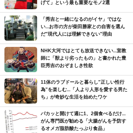
げて」という最も重要なモノ2選
「秀吉と一緒になるのがイヤ」ではな
い...お市の方が柴田勝家との自害を選ん
だ"現代人には理解できない"理由
NHK大河ではとても放送できない...宣教
師に「獣より劣ったもの」と書かれた豊
臣秀吉のおぞましき性欲
11体のラブドールと暮らし"正しい性行
為"を楽しむ...「人より人形を愛する男た
ち」が奇妙な生活を始めたワケ
パカッと開けて週に1、2個食べるだけ...
がん専門医が勧める「大腸がんを予防す
るオメガ脂肪酸たっぷり食品」