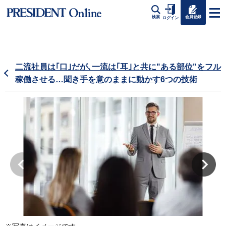
会員登録
検索
ログイン
二流社員は｢口｣だが､一流は｢耳｣と共に"ある部位"をフル
稼働させる…聞き手を意のままに動かす6つの技術