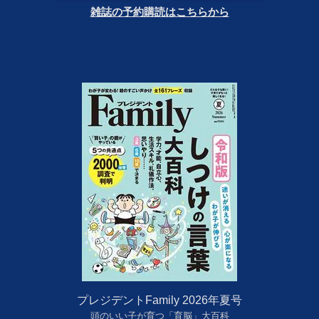
雑誌の予約購読はこちらから
プレジデントFamily 2026年夏号
頭のいい子が育つ「育脳」大百科