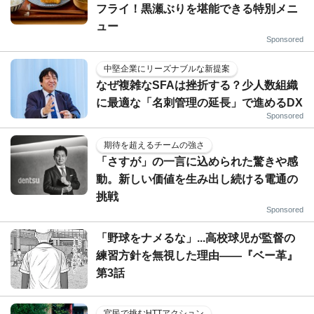
フライ！黒瀬ぶりを堪能できる特別メニ
ュー
Sponsored
中堅企業にリーズナブルな新提案
なぜ複雑なSFAは挫折する？少人数組織
に最適な「名刺管理の延長」で進めるDX
Sponsored
期待を超えるチームの強さ
「さすが」の一言に込められた驚きや感
動。新しい価値を生み出し続ける電通の
挑戦
Sponsored
「野球をナメるな」...高校球児が監督の
練習方針を無視した理由――『ベー革』
第3話
官民で挑むHTTアクション