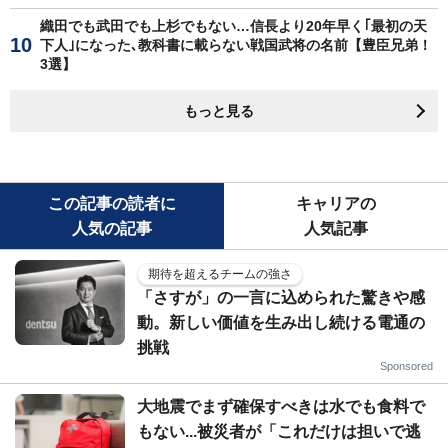
織田でも武田でも上杉でもない…信長より20年早く｢最初の天
下人｣になった､教科書に載らない戦国武将の名前【豊臣兄弟！
3選】
もっと見る
この記事の読者に
キャリアの
人気の記事
人気記事
期待を超えるチームの強さ
「さすが」の一言に込められた驚きや感
動。新しい価値を生み出し続ける電通の
挑戦
Sponsored
大地震でまず確保すべきは水でも食料で
もない...被災者が「これだけは担いで逃