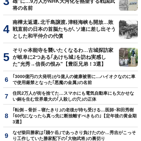
雄"に…9万人がNHK大河化を熱望する戦国武
将の名前
南樺太返還､北千島譲渡､津軽海峡も開放…敗
戦直前の日本の首脳たちが､ソ連に差し出そう
とした和平仲介の代償
そりゃ本能寺を襲いたくなるわ…古城探訪家
が岐阜に2つある｢あけち城｣を訪ね実感し
た"光秀→信長の恨み"【豊臣兄弟！3選】
｢3000億円の大発明｣が1億人の健康被害に…ハイオクなのに車
で使用厳禁となった｢悪魔の金属｣の名前
住民2万人が街を捨てた…スマホにも電気自動車にも欠かせな
い銅を生む世界最大の｢人殺しの穴｣の正体
｢転倒→骨折→寝たきり｣の老後が待ち受ける…医師･和田秀樹
｢60代になったら真っ先に断捨離すべきもの｣【定年後の黄金期
3選】
なぜ柴田勝家は｢賤ケ岳｣であっさり負けたのか…秀吉がこっそ
り工作していた勝家配下の｢大物武将｣の裏切り