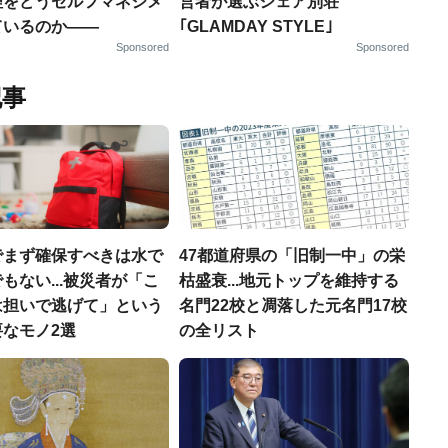
理をどうセルフマネジメ
営者が選ぶシェア別荘
ているのか——
｢GLAMDAY STYLE｣
Sponsored
Sponsored
記事
でまず確保すべきは水で
47都道府県の「旧制一中」の栄
もない...被災者が「こ
枯盛衰...地元トップを維持する
は担いで逃げて」という
名門22校と凋落した元名門17校
なモノ2選
の全リスト