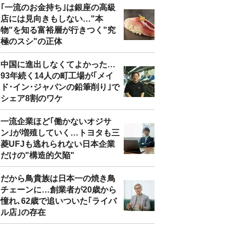
｢一流のお金持ち｣は銀座の高級
店には見向きもしない…"本
物"を知る富裕層が行きつく"究
極のスシ"の正体
中国に進出しなくてよかった…
93年続く14人の町工場が｢メイ
ド･イン･ジャパンの鉛筆削り｣で
シェア8割のワケ
一流企業ほど｢働かないオジサ
ン｣が増殖していく…トヨタも三
菱UFJも逃れられない日本企業
だけの"構造的欠陥"
だから鳥貴族は日本一の焼き鳥
チェーンに…創業者が20歳から
憧れ､62歳で追いついた｢ライバ
ル店｣の存在