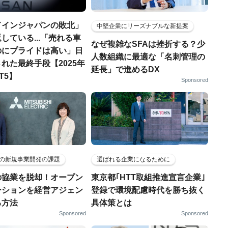
ドインジャパンの敗北」
中堅企業にリーズナブルな新提案
している...「売れる車
なぜ複雑なSFAは挫折する？少
のにプライドは高い」日
人数組織に最適な「名刺管理の
れた最終手段【2025年
延長」で進めるDX
T5】
Sponsored
の新規事業開発の課題
選ばれる企業になるために
の協業を脱却！オープン
東京都｢HTT取組推進宣言企業｣
ーションを経営アジェン
登録で環境配慮時代を勝ち抜く
る方法
具体策とは
Sponsored
Sponsored