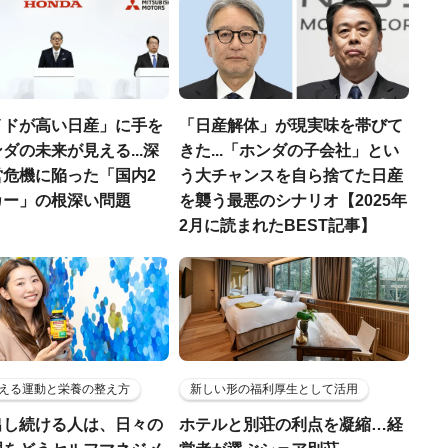
イドが高い日産」に手を
「日産解体」が現実味を帯びて
ダの未来が見える...深
きた...「ホンダの子会社」とい
営危機に陥った「国内2
う大チャンスを自ら捨てた日産
カー」の根深い問題
を襲う最悪のシナリオ【2025年
2月に読まれたBEST記事】
える運動と栄養の整え方
新しい形の福利厚生として活用
出し続ける人は、日々の
ホテルと別荘の利点を凝縮…経