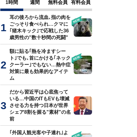
1時間
週間
無料会員
有料会員
耳の後ろから流血､指の肉を
ごっそり食べられ…クマに
｢猪木キック｣で応戦した36
歳男性の"数十秒間の死闘"
額に貼る｢熱を冷ますシー
ト｣でも､首にかける｢ネック
クーラー｣でもない…熱中症
対策に最も効果的なアイテ
ム
だから習近平は心底焦って
いる…中国のITもEVも壊滅
させる力を持つ日本が世界
シェア8割を握る"素材"の名
前
｢外国人観光客や子連れ｣よ