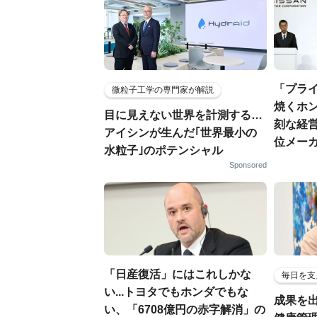
「プラ
微粒子工学の専門家が解説
焼くホン
目に見えない世界を計測する…
刻な経
アイシンが生んだ｢世界最小の
位メー
水粒子｣のポテンシャル
Sponsored
「日産復活」にはこれしかな
毎日を支
い...トヨタでもホンダでもな
成果を
い、「6708億円の赤字解消」の