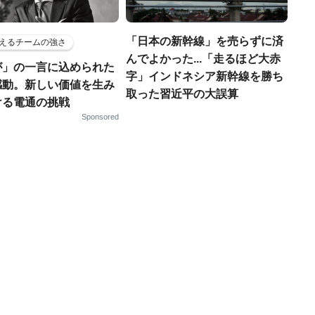
「日本の新幹線」を売らずに済
えるチームの強さ
んでよかった...「走るほど大赤
が」の一言に込められた
字」インドネシア新幹線を勝ち
感動。新しい価値を生み
取った習近平の大誤算
ける電通の挑戦
Sponsored