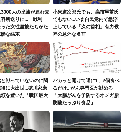
3000人の皇族が連れ去
小泉進次郎氏でも、高市早苗氏
容所送りに...「戦利
でもない...いま自民党内で急浮
なった女性皇族たちがた
上している「次の首相」有力候
悲惨な結末
補の意外な名前
成と戦っていないのに関
パカッと開けて週に1、2個食べ
後に大出世...徳川家康
るだけ...がん専門医が勧める
信頼を置いた「戦国最大
「大腸がんを予防するオメガ脂
」
肪酸たっぷり食品」