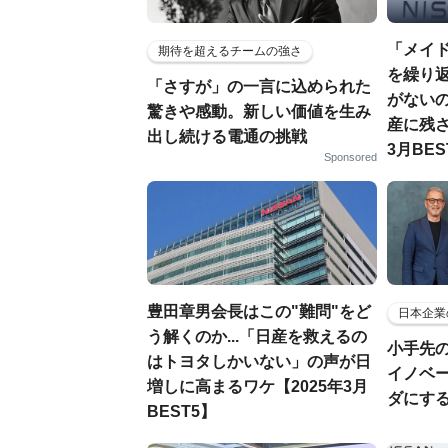
「メイ
期待を超えるチームの強さ
を繰り返
「さすが」の一言に込められた
がない
驚きや感動。新しい価値を生み
産に残さ
出し続ける電通の挑戦
3月BES
Sponsored
豊田章男会長はこの"難問"をど
日本企業
う解くのか...「日産を救えるの
小手先
はトヨタしかいない」の声が日
イノベ
増しに高まるワケ【2025年3月
ダにす
BEST5】