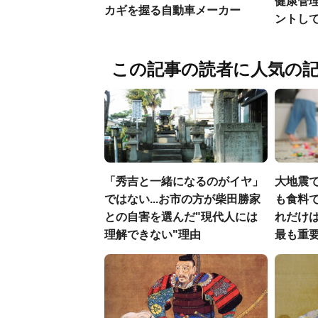
健康管
カギを握る自動車メーカー
ントし
この記事の読者に人気の
「秀吉と一緒になるのがイヤ」
大地震
ではない...お市の方が柴田勝家
も食料で
との自害を選んだ"現代人には
れだけ
理解できない"理由
最も重要