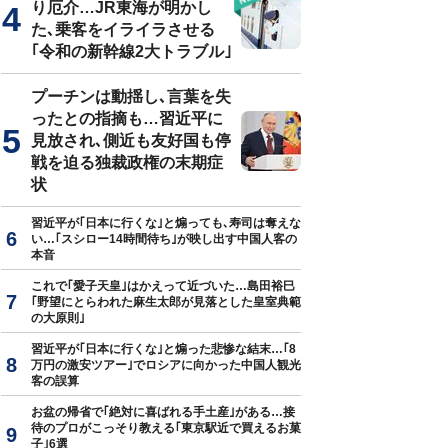
り厄介…JR東海が明かし
た､乗客をイライラさせる
｢令和の新幹線2大トラブル｣
プーチンは動揺し､言葉を失
ったとの指摘も…習近平に
見放され､側近も友好国も停
戦を迫る独裁政権の末期症
状
習近平が｢日本に行くな｣と煽っても､寿司は奪えな
い…｢スシロー14時間待ち｣が映し出す中国人客の
本音
これで｢愛子天皇｣はかえって近づいた…島田裕巳
｢野望にとらわれた麻生太郎が見落とした皇室典範
の大原則｣
習近平が｢日本に行くな｣と煽った悲惨な結末…｢8
万円の激安ツアー｣でロシアに向かった中国人観光
客の誤算
お盆の帰省で｢絶対に喜ばれる手土産｣がある…接
待のプロがこっそり教える｢東京駅近で買えるお菓
子｣6選