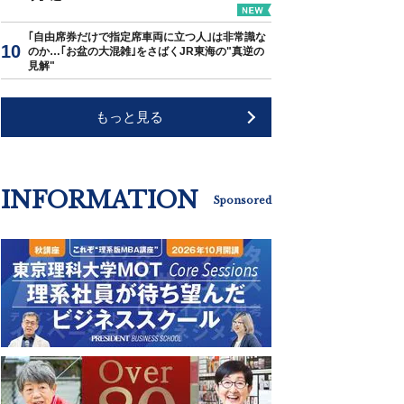
｢自由席券だけで指定席車両に立つ人｣は非常識な
のか…｢お盆の大混雑｣をさばくJR東海の"真逆の
見解"
もっと見る
INFORMATION
Sponsored