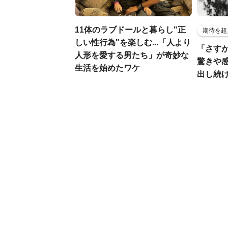
11体のラブドールと暮らし"正
期待を超
しい性行為"を楽しむ...「人より
「さす
人形を愛する男たち」が奇妙な
驚きや
生活を始めたワケ
出し続