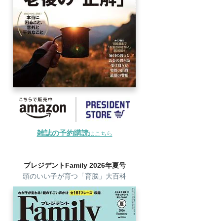
雑誌の予約購読
はこちら
プレジデントFamily 2026年夏号
頭のいい子が育つ「育脳」大百科