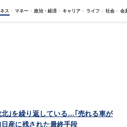
ネス
マネー
政治・経済
キャリア
ライフ
社会
会
北｣を繰り返している…｢売れる車が
｣日産に残された最終手段