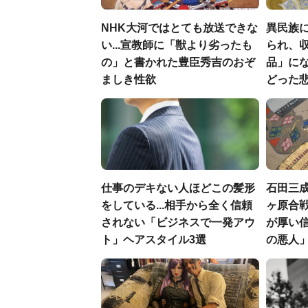
NHK大河ではとても放送できな
異民族に
い...宣教師に「獣より劣ったも
られ、収
の」と書かれた豊臣秀吉のおぞ
品」に
ましき性欲
どった
仕事のデキない人ほどこの髪形
石田三
をしている...相手から全く信頼
ヶ原合戦
されない「ビジネスで一発アウ
が厚い
ト」ヘアスタイル3選
の悪人