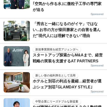
｢空気から作る水｣に微粒子工学の専門家
が迫る
Sponsored
「秀吉と一緒になるのがイヤ」ではな
い...お市の方が柴田勝家との自害を選ん
だ"現代人には理解できない"理由
新規事業開発を経営アジェンダへ
スタートアップ探索からM&Aまで、経営
戦略の実装を支援するAT PARTNERS
Sponsored
新しい形の福利厚生として活用
ホテルと別荘の利点を凝縮…経営者が選
ぶシェア別荘｢GLAMDAY STYLE｣
Sponsored
中堅企業にリーズナブルな新提案