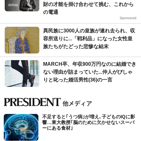
財の才能を掛け合わせて挑む、これから
の電通
Sponsored
異民族に3000人の皇族が連れ去られ、収
容所送りに...「戦利品」になった女性皇
族たちがたどった悲惨な結末
MARCH卒、年収900万円なのに結婚でき
ない理由が詰まっていた...仲人がぴしゃ
りと叱った婚活男性(36)の一言
不足すると｢うつ病｣が増え､子どものIQに影
響…東大教授｢脳のために欠かせないスーパ
ーにある食材｣