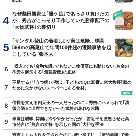
結末
なぜ柴田勝家は｢賤ケ岳｣であっさり負けたの
か…秀吉がこっそり工作していた勝家配下の
｢大物武将｣の裏切り
｢サンダル登山の若者｣より実は危険…標高
599ｍの高尾山で年間100件超の遭難事故を起
こしている"張本人"
｢収入｣でも｢金融知識｣でもない…物価高にも動じない､お金の
不安を解消する｢最強資産｣の正体
不足すると｢うつ病｣が増え､子どものIQに影響…東大教授｢脳の
ために欠かせないスーパーにある食材｣
信長を支える四天王の一人だったのに…秀吉にハメられて｢清
須会議｣に出席できなかった武将の哀れな末路
米国は曖昧､韓国は冷ややかだったが…習近平を激怒させた高
市発言に｢無言の支持｣を示した国の｢大胆な手法｣
秀吉よりも大役を任されたのに､使い捨てに…｢清須会議｣で最