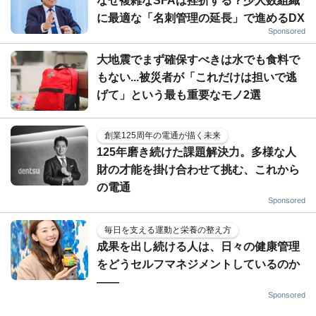
なぜ複雑なSFAは挫折する？少人数組織
に最適な「名刺管理の延長」で進めるDX
Sponsored
大地震でまず確保すべきは水でも食料で
もない...被災者が「これだけは担いで逃
げて」という最も重要なモノ2選
創業125周年の電通が描く未来
125年磨き続けた課題解決力。多様な人
財の才能を掛け合わせて挑む、これから
の電通
Sponsored
毎日を支える運動と栄養の整え方
成果を出し続ける人は、日々の健康管理
をどうセルフマネジメントしているのか
——
Sponsored