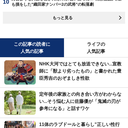
も損をした"織田家ナンバー2の武将"の転落劇
もっと見る
この記事の読者に
ライフの
人気の記事
人気記事
NHK大河ではとても放送できない...宣教
師に「獣より劣ったもの」と書かれた豊
臣秀吉のおぞましき性欲
定年後の家族との向き合い方がわからな
い...そう悩む人に佐藤優が「鬼滅の刃が
参考になる」と話すワケ
11体のラブドールと暮らし"正しい性行