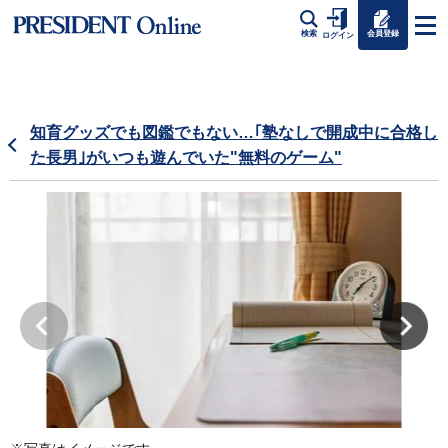
会員登録
検索
ログイン
知育グッズでも図鑑でもない…｢塾なしで開成中に合格し
た長男｣がいつも遊んでいた"無料のゲーム"