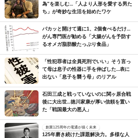
為"を楽しむ...「人より人形を愛する男た
ち」が奇妙な生活を始めたワケ
パカッと開けて週に1、2個食べるだけ...
がん専門医が勧める「大腸がんを予防す
るオメガ脂肪酸たっぷり食品」
「性犯罪者は全員死刑でいい」そう言っ
て母は息子の性器に手を伸ばした...表に
出ない「息子を襲う母」のリアル
石田三成と戦っていないのに関ヶ原合戦
後に大出世...徳川家康が厚い信頼を置い
た「戦国最大の悪人」
創業125周年の電通が描く未来
125年磨き続けた課題解決力。多様な人