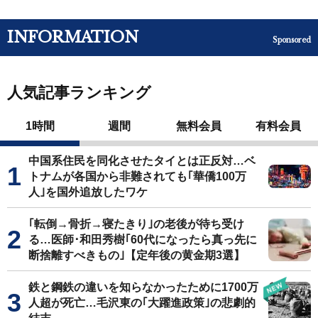
INFORMATION
Sponsored
人気記事ランキング
1時間
週間
無料会員
有料会員
中国系住民を同化させたタイとは正反対…ベ
トナムが各国から非難されても｢華僑100万
人｣を国外追放したワケ
｢転倒→骨折→寝たきり｣の老後が待ち受け
る…医師･和田秀樹｢60代になったら真っ先に
断捨離すべきもの｣【定年後の黄金期3選】
鉄と鋼鉄の違いを知らなかったために1700万
人超が死亡…毛沢東の｢大躍進政策｣の悲劇的