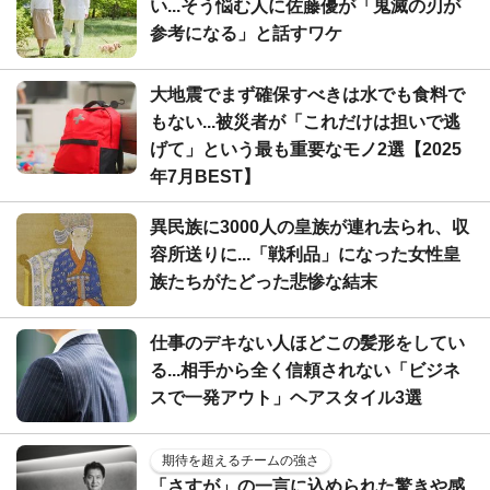
い...そう悩む人に佐藤優が「鬼滅の刃が
参考になる」と話すワケ
大地震でまず確保すべきは水でも食料で
もない...被災者が「これだけは担いで逃
げて」という最も重要なモノ2選【2025
年7月BEST】
異民族に3000人の皇族が連れ去られ、収
容所送りに...「戦利品」になった女性皇
族たちがたどった悲惨な結末
仕事のデキない人ほどこの髪形をしてい
る...相手から全く信頼されない「ビジネ
スで一発アウト」ヘアスタイル3選
期待を超えるチームの強さ
「さすが」の一言に込められた驚きや感