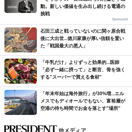
動。新しい価値を生み出し続ける電通の
挑戦
Sponsored
石田三成と戦っていないのに関ヶ原合戦
後に大出世...徳川家康が厚い信頼を置い
た「戦国最大の悪人」
「牛乳だけ」よりずっと効果的...医師
「必ず一緒に摂って」と断言、骨を強く
する"スーパーで買える食材"
「年末年始は海外旅行」が30%増...エル
メスでもディオールでもない、富裕層が
空港の待ち時間でお金を落とす"場所"