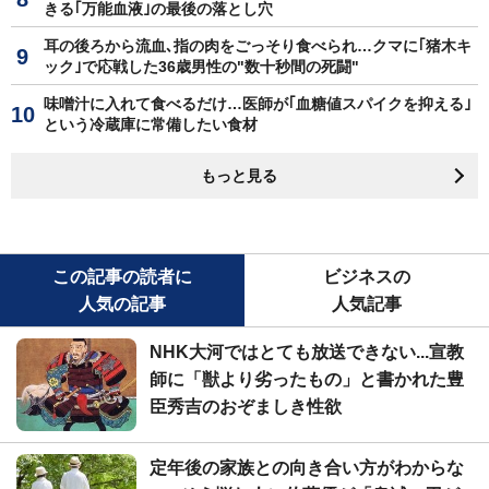
きる｢万能血液｣の最後の落とし穴
耳の後ろから流血､指の肉をごっそり食べられ…クマに｢猪木キ
ック｣で応戦した36歳男性の"数十秒間の死闘"
味噌汁に入れて食べるだけ…医師が｢血糖値スパイクを抑える｣
という冷蔵庫に常備したい食材
もっと見る
この記事の読者に
ビジネスの
人気の記事
人気記事
NHK大河ではとても放送できない...宣教
師に「獣より劣ったもの」と書かれた豊
臣秀吉のおぞましき性欲
定年後の家族との向き合い方がわからな