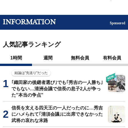
INFORMATION
Sponsored
人気記事ランキング
1時間
週間
無料会員
有料会員
結論は"先送り"だった
｢織田家の後継者選び｣でも｢秀吉の一人勝ち｣
でもない…清洲会議で信長の息子2人が争っ
た"本当の争点"
信長を支える四天王の一人だったのに…秀吉
にハメられて｢清須会議｣に出席できなかった
武将の哀れな末路