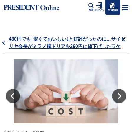
会員登録
検索
ログイン
480円でも｢安くておいしい｣と好評だったのに…サイゼ
リヤ会長がミラノ風ドリアを290円に値下げしたワケ