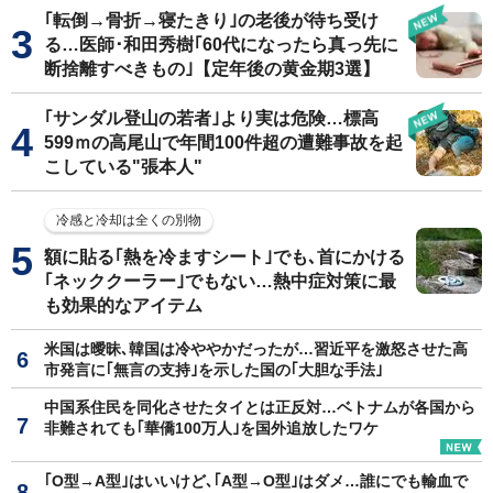
｢転倒→骨折→寝たきり｣の老後が待ち受け
る…医師･和田秀樹｢60代になったら真っ先に
断捨離すべきもの｣【定年後の黄金期3選】
｢サンダル登山の若者｣より実は危険…標高
599ｍの高尾山で年間100件超の遭難事故を起
こしている"張本人"
冷感と冷却は全くの別物
額に貼る｢熱を冷ますシート｣でも､首にかける
｢ネッククーラー｣でもない…熱中症対策に最
も効果的なアイテム
米国は曖昧､韓国は冷ややかだったが…習近平を激怒させた高
市発言に｢無言の支持｣を示した国の｢大胆な手法｣
中国系住民を同化させたタイとは正反対…ベトナムが各国から
非難されても｢華僑100万人｣を国外追放したワケ
｢O型→A型｣はいいけど､｢A型→O型｣はダメ…誰にでも輸血で