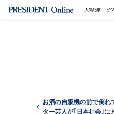
人気記事
ビジ
お酒の自販機の前で倒れ
ター芸人が｢日本社会｣に