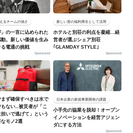
えるチームの強さ
新しい形の福利厚生として活用
が」の一言に込められた
ホテルと別荘の利点を凝縮…経
感動。新しい価値を生み
営者が選ぶシェア別荘
ける電通の挑戦
｢GLAMDAY STYLE｣
Sponsored
Sponsored
でまず確保すべきは水で
日本企業の新規事業開発の課題
もない...被災者が「こ
小手先の協業を脱却！オープン
は担いで逃げて」という
イノベーションを経営アジェン
なモノ2選
ダにする方法
Sponsored