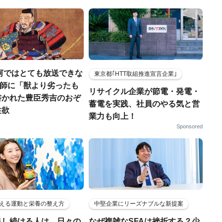
河ではとても放送できな
東京都｢HTT取組推進宣言企業｣
宣教師に「獣より劣ったも
リサイクル企業が節電・発電・
書かれた豊臣秀吉のおぞ
蓄電を実践、社員のやる気と営
性欲
業力も向上！
Sponsored
える運動と栄養の整え方
中堅企業にリーズナブルな新提案
出し続ける人は、日々の
なぜ複雑なSFAは挫折する？少