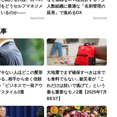
理をどうセルフマネジメ
人数組織に最適な「名刺管理の
ているのか——
延長」で進めるDX
Sponsored
Sponsored
記事
デキない人ほどこの髪形
大地震でまず確保すべきは水で
る...相手から全く信頼
も食料でもない...被災者が「こ
い「ビジネスで一発アウ
れだけは担いで逃げて」という
アスタイル3選
最も重要なモノ2選【2025年7月
BEST】