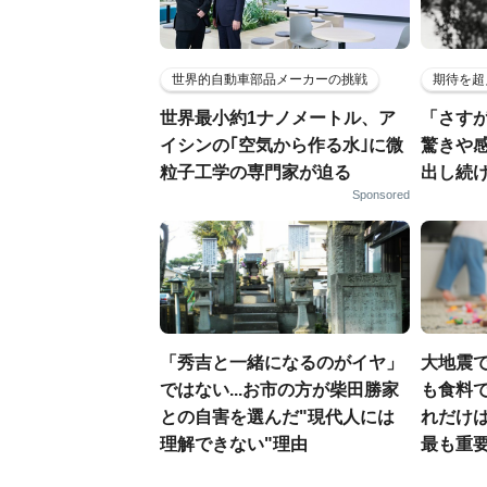
世界的自動車部品メーカーの挑戦
期待を超
世界最小約1ナノメートル、ア
「さす
イシンの｢空気から作る水｣に微
驚きや
粒子工学の専門家が迫る
出し続
Sponsored
「秀吉と一緒になるのがイヤ」
大地震
ではない...お市の方が柴田勝家
も食料で
との自害を選んだ"現代人には
れだけ
理解できない"理由
最も重要