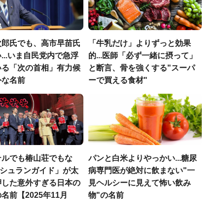
次郎氏でも、高市早苗氏
「牛乳だけ」よりずっと効果
...いま自民党内で急浮
的...医師「必ず一緒に摂って」
いる「次の首相」有力候
と断言、骨を強くする"スーパ
外な名前
ーで買える食材"
テルでも椿山荘でもな
パンと白米よりやっかい...糖尿
「ミシュランガイド」が太
病専門医が絶対に飲まない"一
押した意外すぎる日本の
見ヘルシーに見えて怖い飲み
名前【2025年11月
物"の名前