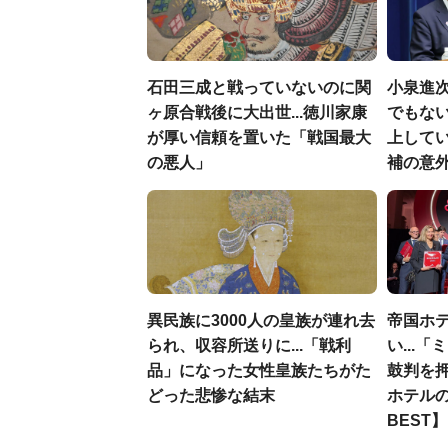
石田三成と戦っていないのに関
小泉進
ヶ原合戦後に大出世...徳川家康
でもない
が厚い信頼を置いた「戦国最大
上して
の悪人」
補の意
異民族に3000人の皇族が連れ去
帝国ホ
られ、収容所送りに...「戦利
い...
品」になった女性皇族たちがた
鼓判を
どった悲惨な結末
ホテルの
BEST】