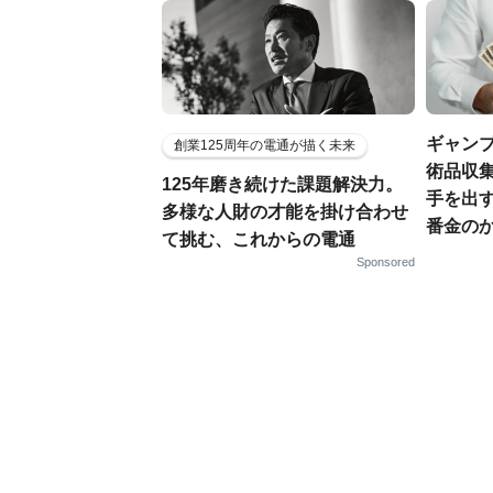
ギャン
創業125周年の電通が描く未来
術品収集
125年磨き続けた課題解決力。
手を出
多様な人財の才能を掛け合わせ
番金の
て挑む、これからの電通
Sponsored