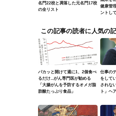
名門22校と凋落した元名門17校
健康管
の全リスト
ントし
この記事の読者に人気の
パカッと開けて週に1、2個食べ
仕事の
るだけ...がん専門医が勧める
をしてい
「大腸がんを予防するオメガ脂
されな
肪酸たっぷり食品」
ト」ヘ