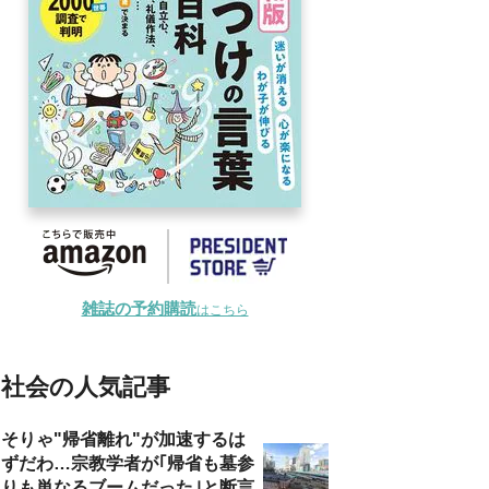
雑誌の予約購読
はこちら
社会の人気記事
そりゃ"帰省離れ"が加速するは
ずだわ…宗教学者が｢帰省も墓参
りも単なるブームだった｣と断言