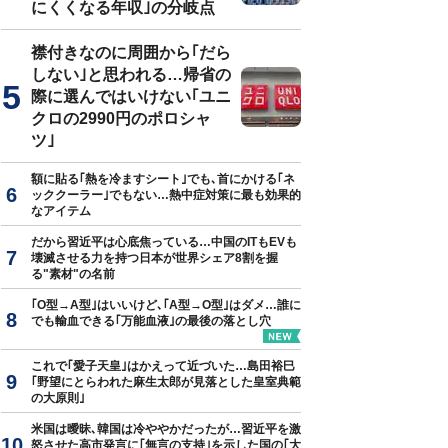
にくくなる年収｣の分岐点
襟付きなのに周囲から｢だら
しない｣と思われる…帰省の
連『サーカスの子』（講談社）
際に選んではいけない｢ユニ
クロの2990円のポロシャ
ツ｣
額に貼る｢熱を冷ますシート｣でも､首にかける｢ネ
ッククーラー｣でもない…熱中症対策に最も効果的
なアイテム
だから習近平は心底焦っている…中国のITもEVも
壊滅させる力を持つ日本が世界シェア8割を握
る"素材"の名前
｢O型→A型｣はいいけど､｢A型→O型｣はダメ…誰に
でも輸血できる｢万能血液｣の最後の落とし穴
これで｢愛子天皇｣はかえって近づいた…島田裕巳
｢野望にとらわれた麻生太郎が見落とした皇室典範
の大原則｣
米国は曖昧､韓国は冷ややかだったが…習近平を激
怒させた高市発言に｢無言の支持｣を示した国の｢大