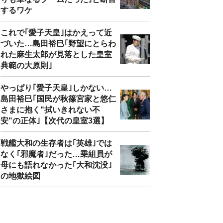
するワケ
これで｢愛子天皇｣はかえって近
づいた…島田裕巳｢野望にとらわ
れた麻生太郎が見落とした皇室
典範の大原則｣
やっぱり｢愛子天皇｣しかない…
島田裕巳｢国民が秋篠宮家と悠仁
さまに抱く"拭いきれない不
安"の正体｣【次代の皇室3選】
戦艦大和の生存者は｢英雄｣では
なく｢邪魔者｣だった…乗組員が
母にも語れなかった｢大和沈没｣
の地獄絵図