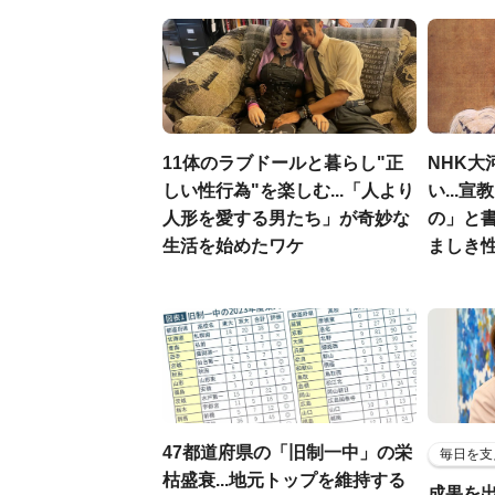
11体のラブドールと暮らし"正
NHK大
しい性行為"を楽しむ...「人より
い...
人形を愛する男たち」が奇妙な
の」と
生活を始めたワケ
ましき
47都道府県の「旧制一中」の栄
毎日を支
枯盛衰...地元トップを維持する
成果を