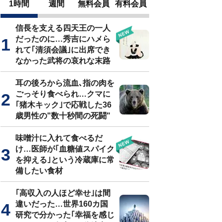
1時間
週間
無料会員
有料会員
信長を支える四天王の一人
だったのに…秀吉にハメら
れて｢清須会議｣に出席でき
なかった武将の哀れな末路
耳の後ろから流血､指の肉を
ごっそり食べられ…クマに
｢猪木キック｣で応戦した36
歳男性の"数十秒間の死闘"
味噌汁に入れて食べるだ
け…医師が｢血糖値スパイク
を抑える｣という冷蔵庫に常
備したい食材
｢高収入の人ほど幸せ｣は間
違いだった…世界160カ国
研究で分かった｢幸福を感じ