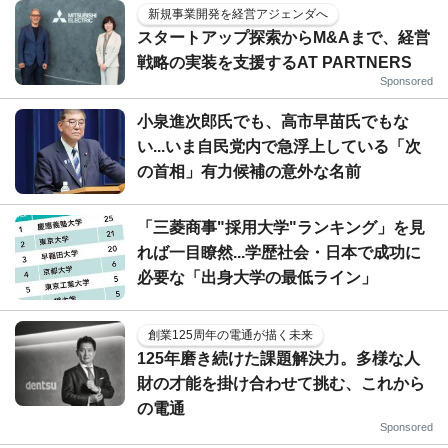
新規事業開発を経営アジェンダへ
スタートアップ探索からM&Aまで、経営
戦略の実装を支援するAT PARTNERS
Sponsored
小泉進次郎氏でも、高市早苗氏でもな
い...いま自民党内で急浮上している「次
の首相」有力候補の意外な名前
「三菱商事"採用大学"ランキング」を見
れば一目瞭然...学歴社会・日本で成功に
必要な「出身大学の最低ライン」
創業125周年の電通が描く未来
125年磨き続けた課題解決力。多様な人
財の才能を掛け合わせて挑む、これから
の電通
Sponsored