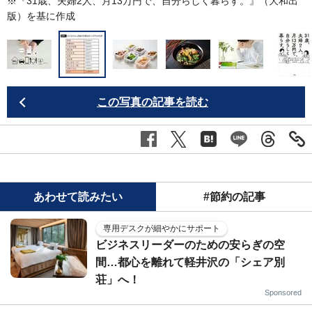
※『
31歳、夫婦2人、月13万円で、自分らしく暮らす。
』（大和出
版）を基に作成
この写真の記事を読む
あわせて読みたい
#節約の記事
専用デスクが細やかにサポート
ビジネスリーダーのための安らぎの空
間…都心を離れて軽井沢の「シェア別
荘」へ！
Sponsored