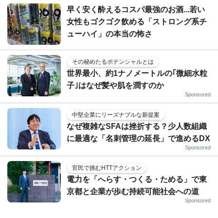
早く安く酔えるコスパ最強のお酒...若い
女性もゴクゴク飲める「ストロング系チ
ューハイ」の本当の怖さ
その秘めたるポテンシャルとは
世界最小、約1ナノメートルの｢微細水粒
子｣はなぜ髪や肌を潤すのか
Sponsored
中堅企業にリーズナブルな新提案
なぜ複雑なSFAは挫折する？少人数組織
に最適な「名刺管理の延長」で進めるDX
Sponsored
官民で挑むHTTアクション
電力を「へらす・つくる・ためる」で東
京都と企業が歩む持続可能社会への道
Sponsored