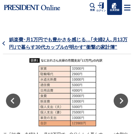
会員登録
検索
ログイン
娯楽費･月1万円でも豊かさを感じる…｢夫婦2人､月13万
円｣で暮らす30代カップルが明かす"衝撃の家計簿"