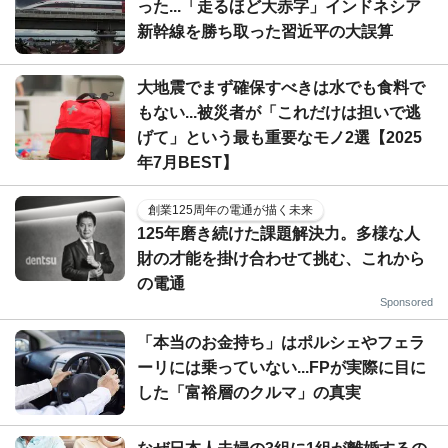
った...「走るほど大赤字」インドネシア
新幹線を勝ち取った習近平の大誤算
大地震でまず確保すべきは水でも食料で
もない...被災者が「これだけは担いで逃
げて」という最も重要なモノ2選【2025
年7月BEST】
創業125周年の電通が描く未来
125年磨き続けた課題解決力。多様な人
財の才能を掛け合わせて挑む、これから
の電通
Sponsored
「本当のお金持ち」はポルシェやフェラ
ーリには乗っていない...FPが実際に目に
した「富裕層のクルマ」の真実