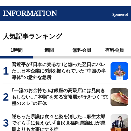
INFORMATION
Sponsored
人気記事ランキング
1時間
週間
無料会員
有料会員
習近平が｢日本に売るな｣と煽った翌日にバレ
た…日本企業に6割を握られていた"中国の半
導体"の意外な急所
｢一流のお金持ち｣は銀座の高級店には見向き
もしない…"本物"を知る富裕層が行きつく"究
極のスシ"の正体
逆らった県議は次々と姿を消した…麻生太郎
ですら手に負えない｢自民党福岡県議団｣が県
民よりも大事にする掟