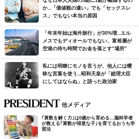
なぜ日本人夫婦の3組に1組が離婚するの
か...「価値観の違い」でも「セックスレ
ス」でもない本当の原因
「年末年始は海外旅行」が30%増...エル
メスでもディオールでもない、富裕層が
空港の待ち時間でお金を落とす"場所"
私には明瞭にモノを言うが、他人には曖
昧な言葉を使う...昭和天皇が「総理大臣
にしてはならぬ」と語った政治家
｢算数を解く力｣は0歳から育める…脳科学者
が教える｢算数が得意な子｣を育てるおうち学
習法