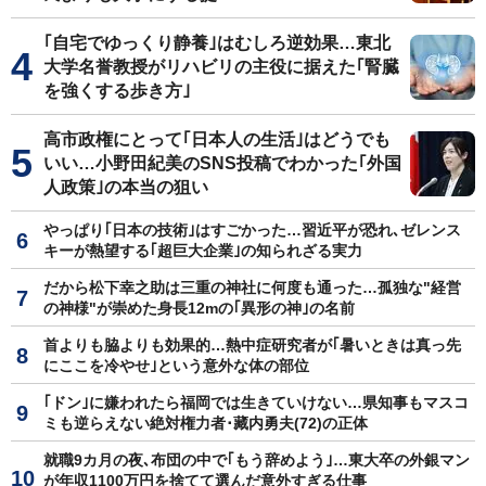
｢自宅でゆっくり静養｣はむしろ逆効果…東北
大学名誉教授がリハビリの主役に据えた｢腎臓
を強くする歩き方｣
高市政権にとって｢日本人の生活｣はどうでも
いい…小野田紀美のSNS投稿でわかった｢外国
人政策｣の本当の狙い
やっぱり｢日本の技術｣はすごかった…習近平が恐れ､ゼレンス
キーが熱望する｢超巨大企業｣の知られざる実力
だから松下幸之助は三重の神社に何度も通った…孤独な"経営
の神様"が崇めた身長12mの｢異形の神｣の名前
首よりも脇よりも効果的…熱中症研究者が｢暑いときは真っ先
にここを冷やせ｣という意外な体の部位
｢ドン｣に嫌われたら福岡では生きていけない…県知事もマスコ
ミも逆らえない絶対権力者･藏内勇夫(72)の正体
就職9カ月の夜､布団の中で｢もう辞めよう｣…東大卒の外銀マン
が年収1100万円を捨てて選んだ意外すぎる仕事