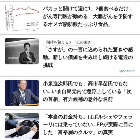
パカッと開けて週に1、2個食べるだけ...
がん専門医が勧める「大腸がんを予防す
るオメガ脂肪酸たっぷり食品」
期待を超えるチームの強さ
「さすが」の一言に込められた驚きや感
動。新しい価値を生み出し続ける電通の
挑戦
Sponsored
小泉進次郎氏でも、高市早苗氏でもな
い...いま自民党内で急浮上している「次
の首相」有力候補の意外な名前
「本当のお金持ち」はポルシェやフェラ
ーリには乗っていない...FPが実際に目に
した「富裕層のクルマ」の真実