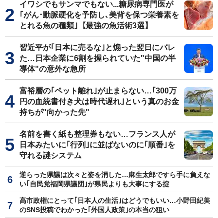
イワシでもサンマでもない...糖尿病専門医が
｢がん･動脈硬化を予防し､美背を保つ栄養素を
とれる魚の種類｣【最強の魚活術3選】
習近平が｢日本に売るな｣と煽った翌日にバレ
た…日本企業に6割を握られていた"中国の半
導体"の意外な急所
富裕層の｢ペット離れ｣が止まらない…｢300万
円の血統書付き犬は時代遅れ｣という真のお金
持ちが"向かった先"
名前を書く紙も整理券もない…フランス人が
日本みたいに｢行列｣に並ばないのに｢順番｣を
守れる謎システム
逆らった県議は次々と姿を消した…麻生太郎ですら手に負えな
い｢自民党福岡県議団｣が県民よりも大事にする掟
高市政権にとって｢日本人の生活｣はどうでもいい…小野田紀美
のSNS投稿でわかった｢外国人政策｣の本当の狙い