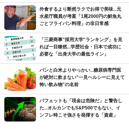
外食するより断然ラクでお得で美味...元
水産庁職員が考案「1尾2000円の鮮魚丸
ごとフライパン料理」の非日常感
「三菱商事"採用大学"ランキング」を見
れば一目瞭然...学歴社会・日本で成功に
必要な「出身大学の最低ライン」
パンと白米よりやっかい...糖尿病専門医
が絶対に飲まない"一見ヘルシーに見えて
怖い飲み物"の名前
バフェットも「現金は危険だ」と警告し
た...オルカンでもS&P500でもない、イ
ンフレ時こそ強さを発揮する「資産」