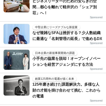
ビジネスリーダーのための安らぎの空
間…都心を離れて軽井沢の「シェア別
荘」へ！
Sponsored
中堅企業にリーズナブルな新提案
なぜ複雑なSFAは挫折する？少人数組織
に最適な「名刺管理の延長」で進めるDX
Sponsored
日本企業の新規事業開発の課題
小手先の協業を脱却！オープンイノベー
ションを経営アジェンダにする方法
Sponsored
創業125周年の電通が描く未来
125年磨き続けた課題解決力。多様な人
財の才能を掛け合わせて挑む、これから
の電通
Sponsored