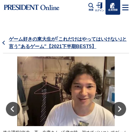
会員登録
検索
ログイン
ゲーム好きの東大生が｢これだけはやってはいけない｣と
言う"あるゲーム"【2021下半期BEST5】