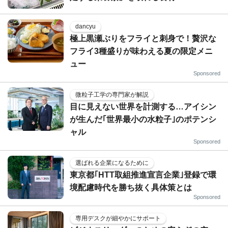
dancyu
極上黒瀬ぶりをフライと刺身で！贅沢な
フライ3種盛りが味わえる夏の限定メニ
ュー
Sponsored
微粒子工学の専門家が解説
目に見えない世界を計測する…アイシン
が生んだ｢世界最小の水粒子｣のポテンシ
ャル
Sponsored
選ばれる企業になるために
東京都｢HTT取組推進宣言企業｣登録で環
境配慮時代を勝ち抜く具体策とは
Sponsored
専用デスクが細やかにサポート