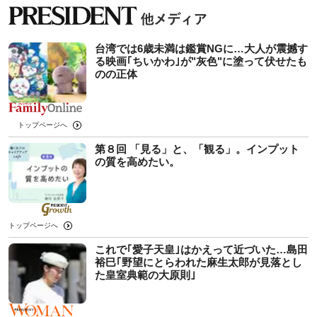
台湾では6歳未満は鑑賞NGに…大人が震撼す
る映画｢ちいかわ｣が"灰色"に塗って伏せたも
のの正体
トップページへ
第８回 「見る」と、「観る」。インプット
の質を高めたい。
トップページへ
これで｢愛子天皇｣はかえって近づいた…島田
裕巳｢野望にとらわれた麻生太郎が見落とし
た皇室典範の大原則｣