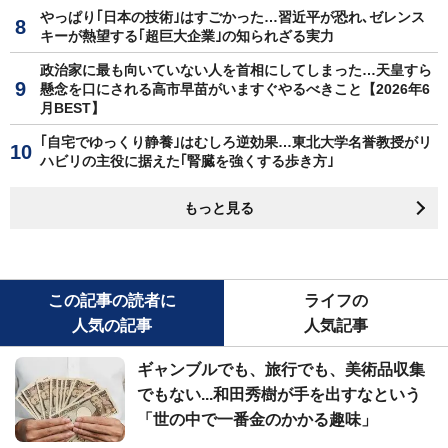
やっぱり｢日本の技術｣はすごかった…習近平が恐れ､ゼレンス
キーが熱望する｢超巨大企業｣の知られざる実力
政治家に最も向いていない人を首相にしてしまった…天皇すら
懸念を口にされる高市早苗がいますぐやるべきこと【2026年6
月BEST】
｢自宅でゆっくり静養｣はむしろ逆効果…東北大学名誉教授がリ
ハビリの主役に据えた｢腎臓を強くする歩き方｣
もっと見る
この記事の読者に
ライフの
人気の記事
人気記事
ギャンブルでも、旅行でも、美術品収集
でもない...和田秀樹が手を出すなという
「世の中で一番金のかかる趣味」