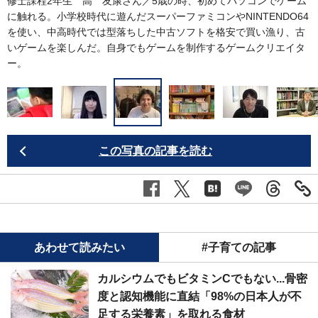
タ
修士課程2年生 高 友康さん／5歳の時、初めてパソコンでゲーム
い
に触れる。小学校時代に遊んだスーパーファミコンやNINTENDO64
げ
を使い、中高時代では型落ちした中古ソフトを格安で買い漁り、古
いゲームを楽しんだ。自身でもゲームを制作するゲームクリエイタ
ー。
この写真の記事を読む
あわせて読みたい
#子育ての記事
カルシウムでもビタミンCでもない...骨密
度と認知機能に直結「98%の日本人が不
足する栄養素」を取れる食材