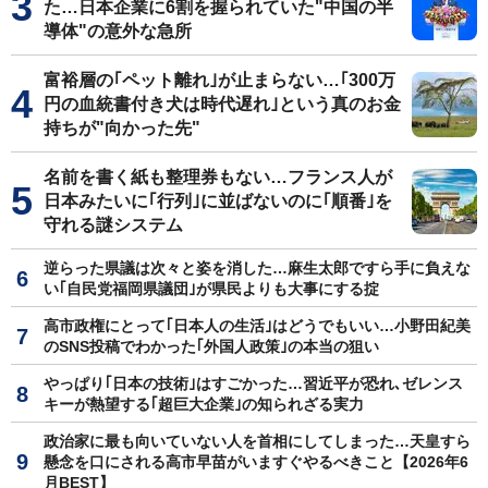
た…日本企業に6割を握られていた"中国の半
導体"の意外な急所
富裕層の｢ペット離れ｣が止まらない…｢300万
円の血統書付き犬は時代遅れ｣という真のお金
持ちが"向かった先"
名前を書く紙も整理券もない…フランス人が
日本みたいに｢行列｣に並ばないのに｢順番｣を
守れる謎システム
逆らった県議は次々と姿を消した…麻生太郎ですら手に負えな
い｢自民党福岡県議団｣が県民よりも大事にする掟
高市政権にとって｢日本人の生活｣はどうでもいい…小野田紀美
のSNS投稿でわかった｢外国人政策｣の本当の狙い
やっぱり｢日本の技術｣はすごかった…習近平が恐れ､ゼレンス
キーが熱望する｢超巨大企業｣の知られざる実力
政治家に最も向いていない人を首相にしてしまった…天皇すら
懸念を口にされる高市早苗がいますぐやるべきこと【2026年6
月BEST】