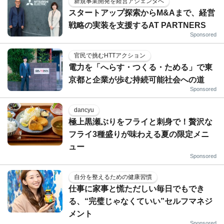
新規事業開発を経営アジェンダへ
スタートアップ探索からM&Aまで、経営
戦略の実装を支援するAT PARTNERS
Sponsored
官民で挑むHTTアクション
電力を「へらす・つくる・ためる」で東
京都と企業が歩む持続可能社会への道
Sponsored
dancyu
極上黒瀬ぶりをフライと刺身で！贅沢な
フライ3種盛りが味わえる夏の限定メニ
ュー
Sponsored
自分を整えるための健康習慣
仕事に家事と慌ただしい毎日でもでき
る、“完璧じゃなくていい”セルフマネジ
メント
Sponsored