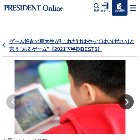
会員登録
検索
ログイン
ゲーム好きの東大生が｢これだけはやってはいけない｣と
言う"あるゲーム"【2021下半期BEST5】