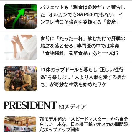
バフェットも「現金は危険だ」と警告し
た...オルカンでもS&P500でもない、イ
ンフレ時こそ強さを発揮する「資産」
食前に「たった一杯」飲むだけで肝臓の
脂肪を落とせる...専門医の中では常識
「食物繊維、発酵食品」あと一つは?
11体のラブドールと暮らし"正しい性行
為"を楽しむ...「人より人形を愛する男た
ち」が奇妙な生活を始めたワケ
70モデル超の「スピードマスター」から自分
らしい一本を。日本橋三越でオメガの期間限
定ポップアップ開催