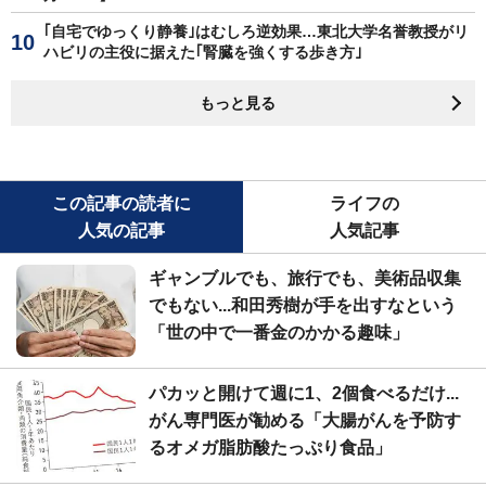
｢自宅でゆっくり静養｣はむしろ逆効果…東北大学名誉教授がリ
ハビリの主役に据えた｢腎臓を強くする歩き方｣
もっと見る
この記事の読者に
ライフの
人気の記事
人気記事
ギャンブルでも、旅行でも、美術品収集
でもない...和田秀樹が手を出すなという
「世の中で一番金のかかる趣味」
パカッと開けて週に1、2個食べるだけ...
がん専門医が勧める「大腸がんを予防す
るオメガ脂肪酸たっぷり食品」