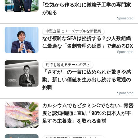
｢空気から作る水｣に微粒子工学の専門家
が迫る
Sponsored
中堅企業にリーズナブルな新提案
なぜ複雑なSFAは挫折する？少人数組織
に最適な「名刺管理の延長」で進めるDX
Sponsored
期待を超えるチームの強さ
「さすが」の一言に込められた驚きや感
動。新しい価値を生み出し続ける電通の
挑戦
Sponsored
カルシウムでもビタミンCでもない...骨密
度と認知機能に直結「98%の日本人が不
足する栄養素」を取れる食材