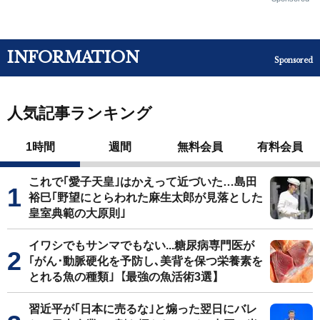
INFORMATION
Sponsored
人気記事ランキング
1時間
週間
無料会員
有料会員
これで｢愛子天皇｣はかえって近づいた…島田
裕巳｢野望にとらわれた麻生太郎が見落とした
皇室典範の大原則｣
イワシでもサンマでもない...糖尿病専門医が
｢がん･動脈硬化を予防し､美背を保つ栄養素を
とれる魚の種類｣【最強の魚活術3選】
習近平が｢日本に売るな｣と煽った翌日にバレ