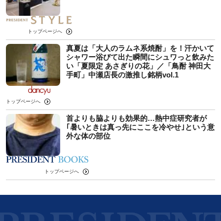
トップページへ
真夏は「大人のラムネ系焼酎」を！汗かいて
シャワー浴びて出た瞬間にシュワっと飲みた
い「夏限定 あさぎりの花」／「鳥酎 神田大
手町」中瀬店長の激推し銘柄vol.1
トップページへ
首よりも脇よりも効果的…熱中症研究者が
｢暑いときは真っ先にここを冷やせ｣という意
外な体の部位
トップページへ