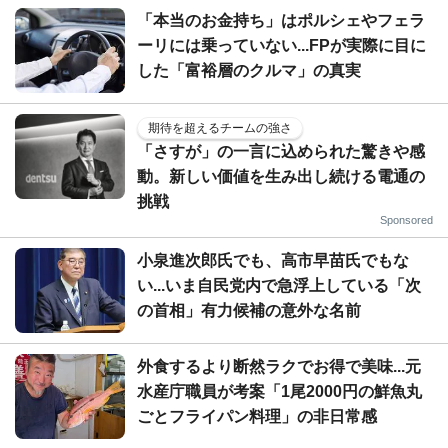
「本当のお金持ち」はポルシェやフェラ
ーリには乗っていない...FPが実際に目に
した「富裕層のクルマ」の真実
期待を超えるチームの強さ
「さすが」の一言に込められた驚きや感
動。新しい価値を生み出し続ける電通の
挑戦
Sponsored
小泉進次郎氏でも、高市早苗氏でもな
い...いま自民党内で急浮上している「次
の首相」有力候補の意外な名前
外食するより断然ラクでお得で美味...元
水産庁職員が考案「1尾2000円の鮮魚丸
ごとフライパン料理」の非日常感