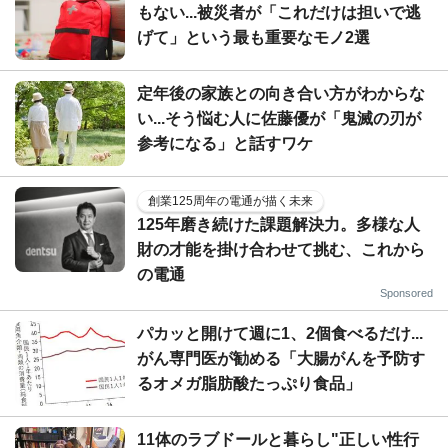
もない...被災者が「これだけは担いで逃
げて」という最も重要なモノ2選
定年後の家族との向き合い方がわからな
い...そう悩む人に佐藤優が「鬼滅の刃が
参考になる」と話すワケ
創業125周年の電通が描く未来
125年磨き続けた課題解決力。多様な人
財の才能を掛け合わせて挑む、これから
の電通
Sponsored
パカッと開けて週に1、2個食べるだけ...
がん専門医が勧める「大腸がんを予防す
るオメガ脂肪酸たっぷり食品」
11体のラブドールと暮らし"正しい性行