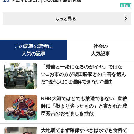
と話す1日にわずか10回の"脱ET体操"
もっと見る
この記事の読者に
社会の
人気の記事
人気記事
「秀吉と一緒になるのがイヤ」ではな
い...お市の方が柴田勝家との自害を選ん
だ"現代人には理解できない"理由
NHK大河ではとても放送できない...宣教
師に「獣より劣ったもの」と書かれた豊
臣秀吉のおぞましき性欲
大地震でまず確保すべきは水でも食料で