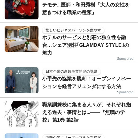
テモテ...医師・和田秀樹「大人の女性を
惹きつける職業の種類」
忙しいビジネスパーソンを癒やす
ホテルのサービスと別荘の独立性を融
合…シェア別荘｢GLAMDAY STYLE｣の
魅力
Sponsored
日本企業の新規事業開発の課題
小手先の協業を脱却！オープンイノベー
ションを経営アジェンダにする方法
Sponsored
職業訓練校に集まる人々が、それぞれ抱
える過去・事情とは...――『無職の学
校』第1巻 第2話
中堅企業にリーズナブルな新提案