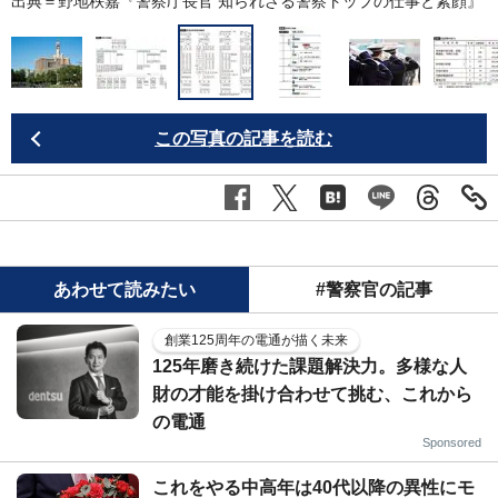
』
出典＝野地秩嘉『
警察庁長官 知られざる警察トップの仕事と素顔
』
この写真の記事を読む
あわせて読みたい
#警察官の記事
創業125周年の電通が描く未来
125年磨き続けた課題解決力。多様な人
財の才能を掛け合わせて挑む、これから
の電通
Sponsored
これをやる中高年は40代以降の異性にモ