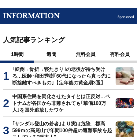
INFORMATION
Sponsored
人気記事ランキング
1時間
週間
無料会員
有料会員
｢転倒→骨折→寝たきり｣の老後が待ち受け
る…医師･和田秀樹｢60代になったら真っ先に
断捨離すべきもの｣【定年後の黄金期3選】
中国系住民を同化させたタイとは正反対…ベ
トナムが各国から非難されても｢華僑100万
人｣を国外追放したワケ
｢サンダル登山の若者｣より実は危険…標高
599ｍの高尾山で年間100件超の遭難事故を起