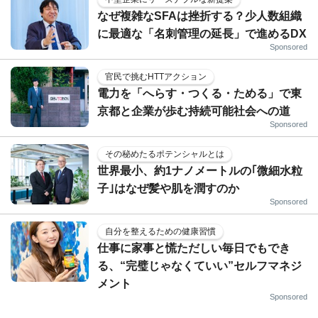
なぜ複雑なSFAは挫折する？少人数組織
に最適な「名刺管理の延長」で進めるDX
Sponsored
官民で挑むHTTアクション
電力を「へらす・つくる・ためる」で東
京都と企業が歩む持続可能社会への道
Sponsored
その秘めたるポテンシャルとは
世界最小、約1ナノメートルの｢微細水粒
子｣はなぜ髪や肌を潤すのか
Sponsored
自分を整えるための健康習慣
仕事に家事と慌ただしい毎日でもでき
る、“完璧じゃなくていい”セルフマネジ
メント
Sponsored