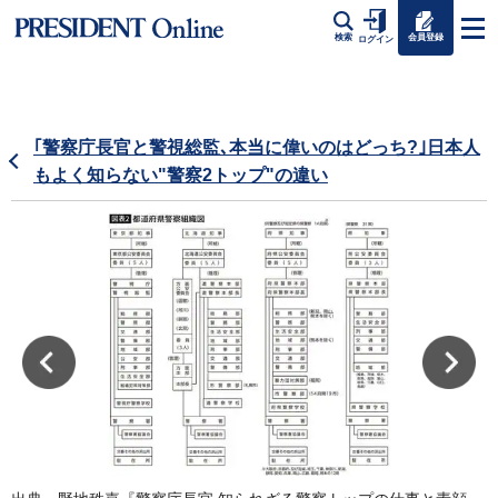
会員登録
検索
ログイン
｢警察庁長官と警視総監､本当に偉いのはどっち?｣日本人
もよく知らない"警察2トップ"の違い