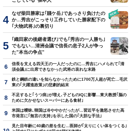
こしている"張本人"
なぜ柴田勝家は｢賤ケ岳｣であっさり負けたの
か…秀吉がこっそり工作していた勝家配下の
｢大物武将｣の裏切り
｢織田家の後継者選び｣でも｢秀吉の一人勝ち｣
でもない…清洲会議で信長の息子2人が争っ
た"本当の争点"
信長を支える四天王の一人だったのに…秀吉にハメられて｢清
須会議｣に出席できなかった武将の哀れな末路
鉄と鋼鉄の違いを知らなかったために1700万人超が死亡…毛沢
東の｢大躍進政策｣の悲劇的結末
不足すると｢うつ病｣が増え､子どものIQに影響…東大教授｢脳の
ために欠かせないスーパーにある食材｣
米国は曖昧､韓国は冷ややかだったが…習近平を激怒させた高
市発言に｢無言の支持｣を示した国の｢大胆な手法｣
見た目年齢に40歳の差を生む…医師が｢太りにくい体をつくる｣