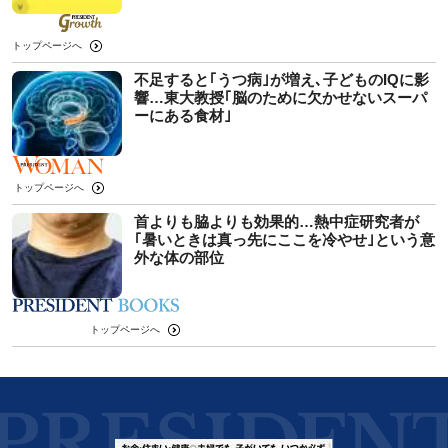
トップページへ
不足すると｢うつ病｣が増え､子どものIQに影
響…東大教授｢脳のために欠かせないスーパ
ーにある食材｣
トップページへ
首よりも脇よりも効果的…熱中症研究者が
｢暑いときは真っ先にここを冷やせ｣という意
外な体の部位
トップページへ