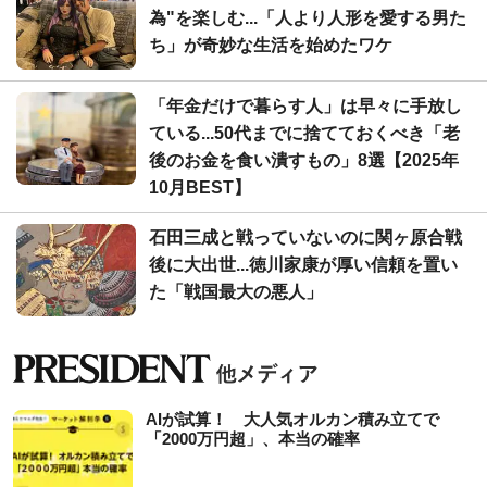
為"を楽しむ...「人より人形を愛する男た
ち」が奇妙な生活を始めたワケ
「年金だけで暮らす人」は早々に手放し
ている...50代までに捨てておくべき「老
後のお金を食い潰すもの」8選【2025年
10月BEST】
石田三成と戦っていないのに関ヶ原合戦
後に大出世...徳川家康が厚い信頼を置い
た「戦国最大の悪人」
AIが試算！ 大人気オルカン積み立てで
「2000万円超」、本当の確率