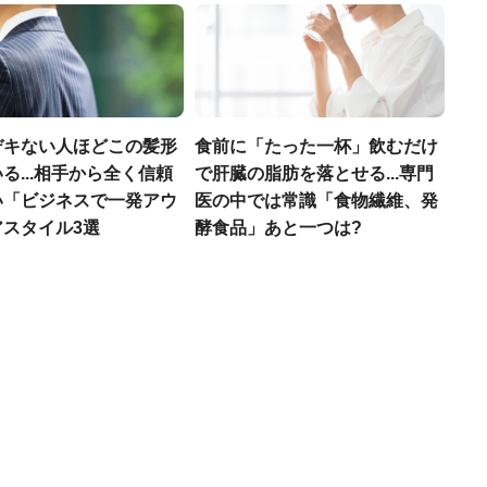
デキない人ほどこの髪形
食前に「たった一杯」飲むだけ
る...相手から全く信頼
で肝臓の脂肪を落とせる...専門
い「ビジネスで一発アウ
医の中では常識「食物繊維、発
アスタイル3選
酵食品」あと一つは?