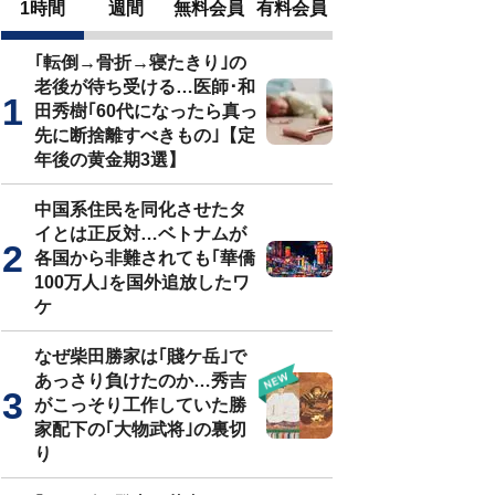
1時間
週間
無料会員
有料会員
｢転倒→骨折→寝たきり｣の
老後が待ち受ける…医師･和
田秀樹｢60代になったら真っ
先に断捨離すべきもの｣【定
年後の黄金期3選】
中国系住民を同化させたタ
イとは正反対…ベトナムが
各国から非難されても｢華僑
100万人｣を国外追放したワ
ケ
なぜ柴田勝家は｢賤ケ岳｣で
あっさり負けたのか…秀吉
がこっそり工作していた勝
家配下の｢大物武将｣の裏切
り