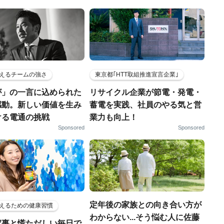
えるチームの強さ
東京都｢HTT取組推進宣言企業｣
が」の一言に込められた
リサイクル企業が節電・発電・
感動。新しい価値を生み
蓄電を実践、社員のやる気と営
ける電通の挑戦
業力も向上！
Sponsored
Sponsored
定年後の家族との向き合い方が
えるための健康習慣
わからない...そう悩む人に佐藤
家事と慌ただしい毎日で