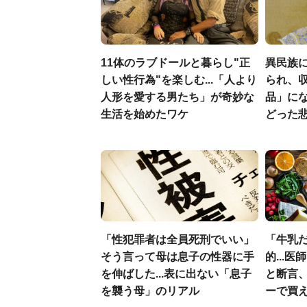
11体のラブドールと暮らし"正
異民族に
しい性行為"を楽しむ...「人より
られ、収
人形を愛する男たち」が奇妙な
品」に
生活を始めたワケ
どった
「性犯罪者は全員死刑でいい」
「牛乳
そう言って母は息子の性器に手
的...
を伸ばした...表に出ない「息子
と断言
を襲う母」のリアル
ーで買え