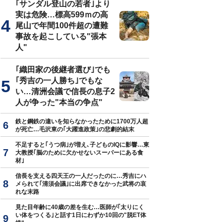
｢サンダル登山の若者｣より
実は危険…標高599ｍの高
尾山で年間100件超の遭難
事故を起こしている"張本
ミオーガニックランドについて説明する渡辺美樹会長（中央）と、達増
人"
長（右）＝2021年4月7日、岩手県陸前高田市
｢織田家の後継者選び｣でも
｢秀吉の一人勝ち｣でもな
い…清洲会議で信長の息子2
人が争った"本当の争点"
鉄と鋼鉄の違いを知らなかったために1700万人超
が死亡…毛沢東の｢大躍進政策｣の悲劇的結末
不足すると｢うつ病｣が増え､子どものIQに影響…東
大教授｢脳のために欠かせないスーパーにある食
材｣
信長を支える四天王の一人だったのに…秀吉にハ
メられて｢清須会議｣に出席できなかった武将の哀
れな末路
見た目年齢に40歳の差を生む…医師が｢太りにく
い体をつくる｣と話す1日にわずか10回の"脱ET体