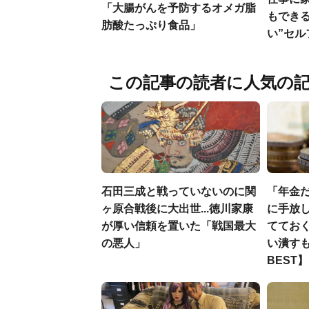
「大腸がんを予防するオメガ脂
もでき
肪酸たっぷり食品」
い”セ
この記事の読者に人気の
石田三成と戦っていないのに関
「年金
ヶ原合戦後に大出世...徳川家康
に手放し
が厚い信頼を置いた「戦国最大
ててお
の悪人」
い潰すも
BEST】