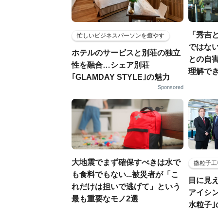
「秀吉
忙しいビジネスパーソンを癒やす
ではない
ホテルのサービスと別荘の独立
との自
性を融合…シェア別荘
理解でき
｢GLAMDAY STYLE｣の魅力
Sponsored
大地震でまず確保すべきは水で
微粒子工
も食料でもない...被災者が「こ
目に見
れだけは担いで逃げて」という
アイシ
最も重要なモノ2選
水粒子