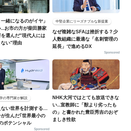
と一緒になるのがイヤ」
中堅企業にリーズナブルな新提案
...お市の方が柴田勝家
なぜ複雑なSFAは挫折する？少
害を選んだ"現代人には
人数組織に最適な「名刺管理の
ない"理由
延長」で進めるDX
Sponsored
NHK大河ではとても放送できな
学の専門家が解説
い...宣教師に「獣より劣ったも
えない世界を計測する…
の」と書かれた豊臣秀吉のおぞ
ンが生んだ｢世界最小の
ましき性欲
｣のポテンシャル
Sponsored