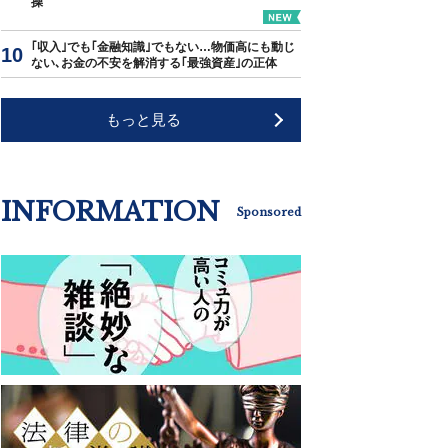
操"
｢収入｣でも｢金融知識｣でもない…物価高にも動じ
ない､お金の不安を解消する｢最強資産｣の正体
もっと見る
INFORMATION
Sponsored