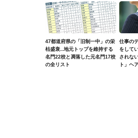
47都道府県の「旧制一中」の栄
仕事の
枯盛衰...地元トップを維持する
をしてい
名門22校と凋落した元名門17校
されな
の全リスト
ト」ヘ