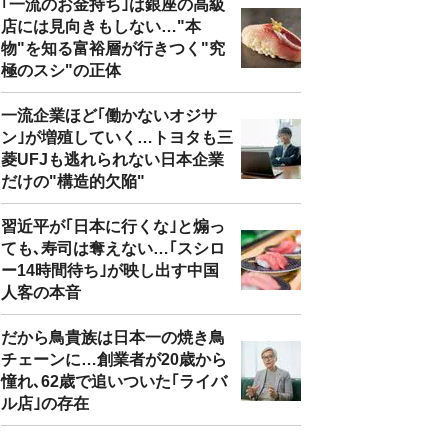
｢一流のお金持ち｣は銀座の高級
店には見向きもしない…"本
物"を知る富裕層が行きつく"究
極のスシ"の正体
一流企業ほど｢働かないオジサ
ン｣が増殖していく…トヨタも三
菱UFJも逃れられない日本企業
だけの"構造的欠陥"
習近平が｢日本に行くな｣と煽っ
ても､寿司は奪えない…｢スシロ
ー14時間待ち｣が映し出す中国
人客の本音
だから鳥貴族は日本一の焼き鳥
チェーンに…創業者が20歳から
憧れ､62歳で追いついた｢ライバ
ル店｣の存在