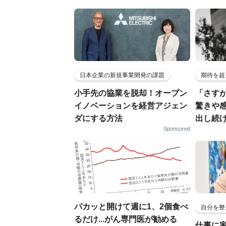
日本企業の新規事業開発の課題
期待を超
小手先の協業を脱却！オープン
「さす
イノベーションを経営アジェン
驚きや
ダにする方法
出し続
Sponsored
パカッと開けて週に1、2個食べ
自分を整
るだけ...がん専門医が勧める
仕事に