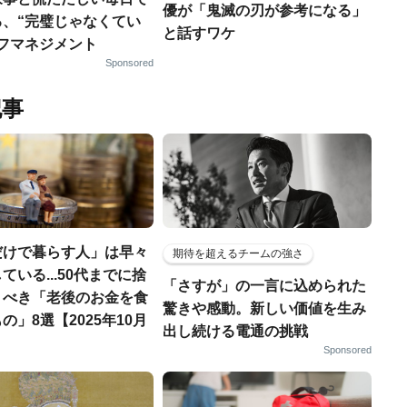
優が「鬼滅の刃が参考になる」
る、“完璧じゃなくてい
と話すワケ
ルフマネジメント
Sponsored
記事
だけで暮らす人」は早々
期待を超えるチームの強さ
ている...50代までに捨
「さすが」の一言に込められた
くべき「老後のお金を食
驚きや感動。新しい価値を生み
の」8選【2025年10月
出し続ける電通の挑戦
Sponsored