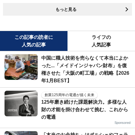
もっと見る
この記事の読者に
ライフの
人気の記事
人気記事
中国に職人技術を売らなくて本当によか
った...「メイドインジャパン財布」を復
権させた「大阪の町工場」の戦略【2026
年1月BEST】
創業125周年の電通が描く未来
125年磨き続けた課題解決力。多様な人
財の才能を掛け合わせて挑む、これから
の電通
Sponsored
「本当のお金持ち」はポルシェやフェラ