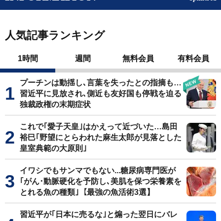
人気記事ランキング
1時間
週間
無料会員
有料会員
プーチンは動揺し､言葉を失ったとの指摘も…
習近平に見放され､側近も友好国も停戦を迫る
独裁政権の末期症状
これで｢愛子天皇｣はかえって近づいた…島田
裕巳｢野望にとらわれた麻生太郎が見落とした
皇室典範の大原則｣
イワシでもサンマでもない...糖尿病専門医が
｢がん･動脈硬化を予防し､美肌を保つ栄養素を
とれる魚の種類｣【最強の魚活術3選】
習近平が｢日本に売るな｣と煽った翌日にバレ