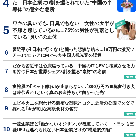
た…日本企業に6割を握られていた"中国の半
導体"の意外な急所
ワキの臭いでも､口臭でもない…女性の大半が
不潔と感じているのに､75%の男性が見落とし
ている"臭い"の正体
習近平が｢日本に行くな｣と煽った悲惨な結末…｢8万円の激安ツ
アー｣でロシアに向かった中国人観光客の誤算
だから習近平は心底焦っている…中国のITもEVも壊滅させる力
を持つ日本が世界シェア8割を握る"素材"の名前
富裕層の｢ペット離れ｣が止まらない…｢300万円の血統書付き犬
は時代遅れ｣という真のお金持ちが"向かった先"
エビやカニを想わせる濃密な旨味とコク…近所の公園でタダで
採れる｢今が旬｣な高級食材の名前
一流企業ほど｢働かないオジサン｣が増殖していく…トヨタも三
菱UFJも逃れられない日本企業だけの"構造的欠陥"