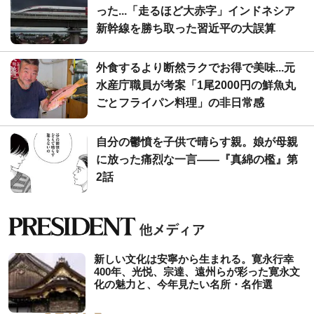
った...「走るほど大赤字」インドネシア
新幹線を勝ち取った習近平の大誤算
外食するより断然ラクでお得で美味...元
水産庁職員が考案「1尾2000円の鮮魚丸
ごとフライパン料理」の非日常感
自分の鬱憤を子供で晴らす親。娘が母親
に放った痛烈な一言――『真綿の檻』第
2話
新しい文化は安寧から生まれる。寛永行幸
400年、光悦、宗達、遠州らが彩った寛永文
化の魅力と、今年見たい名所・名作選