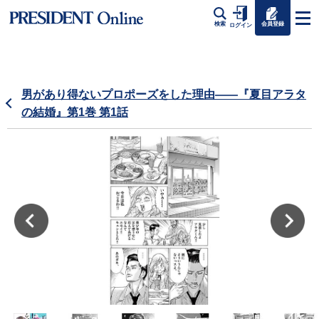
会員登録
検索
ログイン
男があり得ないプロポーズをした理由――『夏目アラタ
の結婚』第1巻 第1話