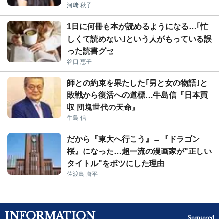
河﨑 秋子
1日に何冊も本が読めるようになる…｢忙
しくて読めない｣という人がもっている誤
った読書グセ
谷口 恵子
師との約束を果たした｢男と女の物語｣と
敗戦から復活への道標…牛島信『日本買
収 団塊世代の天命』
牛島 信
だから『東大へ行こう』→『ドラゴン
桜』になった…超一流の漫画家が"正しい
タイトル"をボツにした理由
佐渡島 庸平
INFORMATION
Sponsored