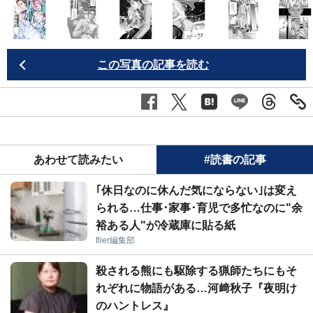
この写真の記事を読む
あわせて読みたい
#読書の記事
｢休日なのに休んだ気にならない｣は変え
られる…仕事･家事･育児で多忙なのに"余
裕ある人"が冷蔵庫に貼る紙
flier編集部
殺される熊にも駆除する猟師たちにもそ
れぞれに物語がある…河﨑秋子『夜明け
のハントレス』