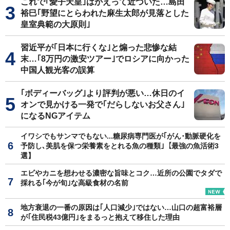
これで｢愛子天皇｣はかえって近づいた…島田
裕巳｢野望にとらわれた麻生太郎が見落とした
皇室典範の大原則｣
習近平が｢日本に行くな｣と煽った悲惨な結
末…｢8万円の激安ツアー｣でロシアに向かった
中国人観光客の誤算
｢ボディーバッグ｣より評判が悪い…休日のイ
オンで見かける一発で｢だらしないお父さん｣
になるNGアイテム
イワシでもサンマでもない...糖尿病専門医が｢がん･動脈硬化を
予防し､美肌を保つ栄養素をとれる魚の種類｣【最強の魚活術3
選】
エビやカニを想わせる濃密な旨味とコク…近所の公園でタダで
採れる｢今が旬｣な高級食材の名前
地方衰退の一番の原因は｢人口減少｣ではない…山口の超富裕層
が｢住民税43億円｣をまるっと抱えて移住した理由