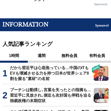
Sponsored
INFORMATION
Sponsored
人気記事ランキング
1時間
週間
無料会員
有料会員
だから習近平は心底焦っている…中国のITも
EVも壊滅させる力を持つ日本が世界シェア8
割を握る"素材"の名前
プーチンは動揺し､言葉を失ったとの指摘も…
習近平に見放され､側近も友好国も停戦を迫る
独裁政権の末期症状