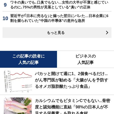
ワキの臭いでも､口臭でもない…女性の大半が不潔と感じてい
るのに､75%の男性が見落としている"臭い"の正体
習近平が｢日本に売るな｣と煽った翌日にバレた…日本企業に6
割を握られていた"中国の半導体"の意外な急所
もっと見る
この記事の読者に
ビジネスの
人気の記事
人気記事
パカッと開けて週に1、2個食べるだけ...
がん専門医が勧める「大腸がんを予防す
るオメガ脂肪酸たっぷり食品」
カルシウムでもビタミンCでもない...骨密
度と認知機能に直結「98%の日本人が不
足する栄養素」を取れる食材