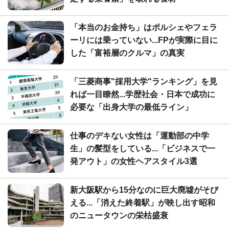
「本当のお金持ち」はポルシェやフェラ
ーリには乗っていない...FPが実際に目に
した「富裕層のクルマ」の真実
「三菱商事"採用大学"ランキング」を見
れば一目瞭然...学歴社会・日本で成功に
必要な「出身大学の最低ライン」
仕事のデキない女性は「運動部の中学
生」の髪型をしている...「ビジネスで一
発アウト」の女性ヘアスタイル3選
新大阪駅から15分なのに巨大廃墟がそび
える...「消えた終着駅」が映し出す昭和
のニュータウンの栄枯盛衰