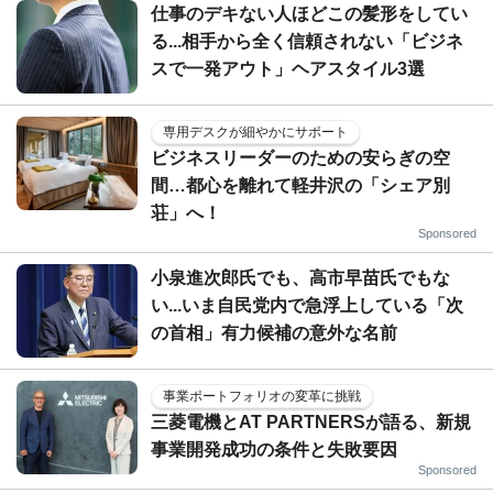
仕事のデキない人ほどこの髪形をしてい
る...相手から全く信頼されない「ビジネ
スで一発アウト」ヘアスタイル3選
専用デスクが細やかにサポート
ビジネスリーダーのための安らぎの空
間…都心を離れて軽井沢の「シェア別
荘」へ！
Sponsored
小泉進次郎氏でも、高市早苗氏でもな
い...いま自民党内で急浮上している「次
の首相」有力候補の意外な名前
事業ポートフォリオの変革に挑戦
三菱電機とAT PARTNERSが語る、新規
事業開発成功の条件と失敗要因
Sponsored