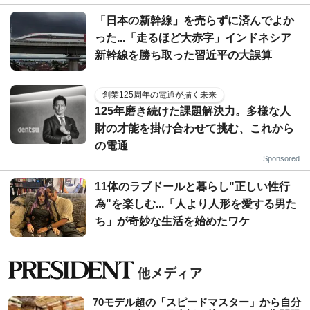
「日本の新幹線」を売らずに済んでよか
った...「走るほど大赤字」インドネシア
新幹線を勝ち取った習近平の大誤算
創業125周年の電通が描く未来
125年磨き続けた課題解決力。多様な人
財の才能を掛け合わせて挑む、これから
の電通
Sponsored
11体のラブドールと暮らし"正しい性行
為"を楽しむ...「人より人形を愛する男た
ち」が奇妙な生活を始めたワケ
70モデル超の「スピードマスター」から自分