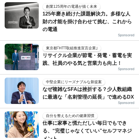
創業125周年の電通が描く未来
125年磨き続けた課題解決力。多様な人
財の才能を掛け合わせて挑む、これから
の電通
Sponsored
東京都｢HTT取組推進宣言企業｣
リサイクル企業が節電・発電・蓄電を実
践、社員のやる気と営業力も向上！
Sponsored
中堅企業にリーズナブルな新提案
なぜ複雑なSFAは挫折する？少人数組織
に最適な「名刺管理の延長」で進めるDX
Sponsored
自分を整えるための健康習慣
仕事に家事と慌ただしい毎日でもでき
る、“完璧じゃなくていい”セルフマネジ
メント