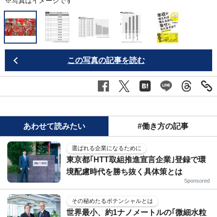
※写真はイメージです
この写真の記事を読む
あわせて読みたい
#働き方の記事
選ばれる企業になるために
東京都｢HTT取組推進宣言企業｣登録で環
境配慮時代を勝ち抜く具体策とは
Sponsored
その秘めたるポテンシャルとは
世界最小、約1ナノメートルの｢微細水粒