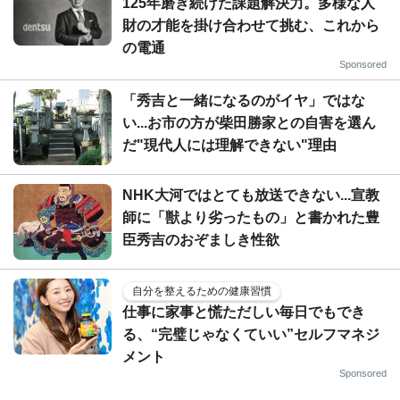
125年磨き続けた課題解決力。多様な人
財の才能を掛け合わせて挑む、これから
の電通
Sponsored
「秀吉と一緒になるのがイヤ」ではな
い...お市の方が柴田勝家との自害を選ん
だ"現代人には理解できない"理由
NHK大河ではとても放送できない...宣教
師に「獣より劣ったもの」と書かれた豊
臣秀吉のおぞましき性欲
自分を整えるための健康習慣
仕事に家事と慌ただしい毎日でもでき
る、“完璧じゃなくていい”セルフマネジ
メント
Sponsored