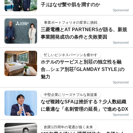
子｣はなぜ髪や肌を潤すのか
Sponsored
事業ポートフォリオの変革に挑戦
三菱電機とAT PARTNERSが語る、新規
事業開発成功の条件と失敗要因
Sponsored
忙しいビジネスパーソンを癒やす
ホテルのサービスと別荘の独立性を融
合…シェア別荘｢GLAMDAY STYLE｣の
魅力
Sponsored
中堅企業にリーズナブルな新提案
なぜ複雑なSFAは挫折する？少人数組織
に最適な「名刺管理の延長」で進めるDX
Sponsored
創業125周年の電通が描く未来