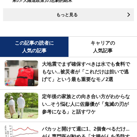
東の｢大躍進政策｣の悲劇的結末
もっと見る
この記事の読者に
キャリアの
人気の記事
人気記事
大地震でまず確保すべきは水でも食料で
もない...被災者が「これだけは担いで逃
げて」という最も重要なモノ2選
定年後の家族との向き合い方がわからな
い...そう悩む人に佐藤優が「鬼滅の刃が
参考になる」と話すワケ
パカッと開けて週に1、2個食べるだけ...
がん専門医が勧める「大腸がんを予防す