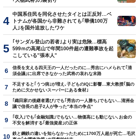
｢大物武将｣の裏切り
中国系住民を同化させたタイとは正反対…ベ
トナムが各国から非難されても｢華僑100万
人｣を国外追放したワケ
｢サンダル登山の若者｣より実は危険…標高
599ｍの高尾山で年間100件超の遭難事故を起
こしている"張本人"
信長を支える四天王の一人だったのに…秀吉にハメられて｢清
須会議｣に出席できなかった武将の哀れな末路
不足すると｢うつ病｣が増え､子どものIQに影響…東大教授｢脳の
ために欠かせないスーパーにある食材｣
｢織田家の後継者選び｣でも｢秀吉の一人勝ち｣でもない…清洲会
議で信長の息子2人が争った"本当の争点"
｢収入｣でも｢金融知識｣でもない…物価高にも動じない､お金の
不安を解消する｢最強資産｣の正体
鉄と鋼鉄の違いを知らなかったために1700万人超が死亡…毛沢