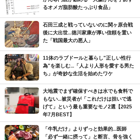
るオメガ脂肪酸たっぷり食品」
石田三成と戦っていないのに関ヶ原合戦
後に大出世...徳川家康が厚い信頼を置い
た「戦国最大の悪人」
11体のラブドールと暮らし"正しい性行
為"を楽しむ...「人より人形を愛する男た
ち」が奇妙な生活を始めたワケ
大地震でまず確保すべきは水でも食料で
もない...被災者が「これだけは担いで逃
げて」という最も重要なモノ2選【2025
年7月BEST】
「牛乳だけ」よりずっと効果的...医師
「必ず一緒に摂って」と断言、骨を強く