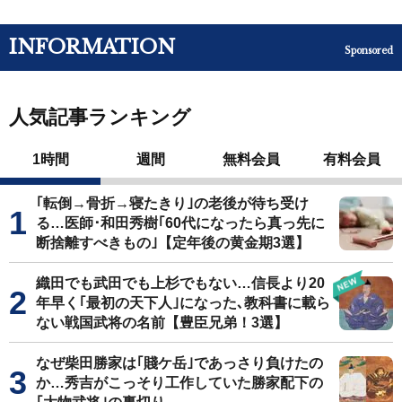
INFORMATION
Sponsored
人気記事ランキング
1時間
週間
無料会員
有料会員
｢転倒→骨折→寝たきり｣の老後が待ち受け
る…医師･和田秀樹｢60代になったら真っ先に
断捨離すべきもの｣【定年後の黄金期3選】
織田でも武田でも上杉でもない…信長より20
年早く｢最初の天下人｣になった､教科書に載ら
ない戦国武将の名前【豊臣兄弟！3選】
なぜ柴田勝家は｢賤ケ岳｣であっさり負けたの
か…秀吉がこっそり工作していた勝家配下の