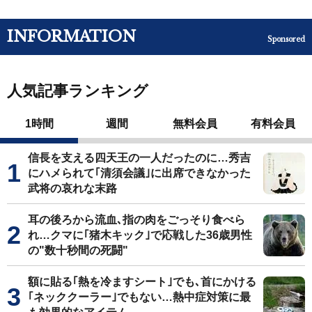
INFORMATION
Sponsored
人気記事ランキング
1時間
週間
無料会員
有料会員
信長を支える四天王の一人だったのに…秀吉
にハメられて｢清須会議｣に出席できなかった
武将の哀れな末路
耳の後ろから流血､指の肉をごっそり食べら
れ…クマに｢猪木キック｣で応戦した36歳男性
の"数十秒間の死闘"
額に貼る｢熱を冷ますシート｣でも､首にかける
｢ネッククーラー｣でもない…熱中症対策に最