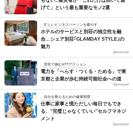
もない...被災者が「これだけは担いで逃
げて」という最も重要なモノ2選
忙しいビジネスパーソンを癒やす
ホテルのサービスと別荘の独立性を融
合…シェア別荘｢GLAMDAY STYLE｣の
魅力
Sponsored
官民で挑むHTTアクション
電力を「へらす・つくる・ためる」で東
京都と企業が歩む持続可能社会への道
Sponsored
自分を整えるための健康習慣
仕事に家事と慌ただしい毎日でもでき
る、“完璧じゃなくていい”セルフマネジ
メント
Sponsored