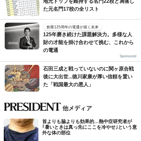
地元トップを維持する名門22校と凋落し
た元名門17校の全リスト
創業125周年の電通が描く未来
125年磨き続けた課題解決力。多様な人
財の才能を掛け合わせて挑む、これから
の電通
Sponsored
石田三成と戦っていないのに関ヶ原合戦
後に大出世...徳川家康が厚い信頼を置い
た「戦国最大の悪人」
首よりも脇よりも効果的…熱中症研究者が
｢暑いときは真っ先にここを冷やせ｣という意
外な体の部位