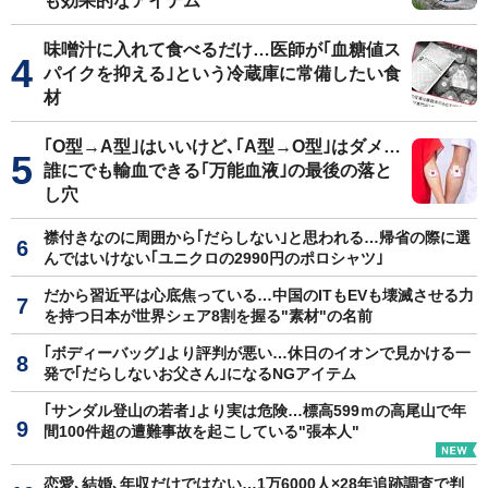
も効果的なアイテム
味噌汁に入れて食べるだけ…医師が｢血糖値ス
パイクを抑える｣という冷蔵庫に常備したい食
材
｢O型→A型｣はいいけど､｢A型→O型｣はダメ…
誰にでも輸血できる｢万能血液｣の最後の落と
し穴
襟付きなのに周囲から｢だらしない｣と思われる…帰省の際に選
んではいけない｢ユニクロの2990円のポロシャツ｣
だから習近平は心底焦っている…中国のITもEVも壊滅させる力
を持つ日本が世界シェア8割を握る"素材"の名前
｢ボディーバッグ｣より評判が悪い…休日のイオンで見かける一
発で｢だらしないお父さん｣になるNGアイテム
｢サンダル登山の若者｣より実は危険…標高599ｍの高尾山で年
間100件超の遭難事故を起こしている"張本人"
恋愛､結婚､年収だけではない…1万6000人×28年追跡調査で判