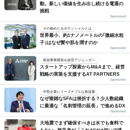
動。新しい価値を生み出し続ける電通の
挑戦
Sponsored
その秘めたるポテンシャルとは
世界最小、約1ナノメートルの｢微細水粒
子｣はなぜ髪や肌を潤すのか
Sponsored
新規事業開発を経営アジェンダへ
スタートアップ探索からM&Aまで、経営
戦略の実装を支援するAT PARTNERS
Sponsored
中堅企業にリーズナブルな新提案
なぜ複雑なSFAは挫折する？少人数組織
に最適な「名刺管理の延長」で進めるDX
Sponsored
大地震でまず確保すべきは水でも食料で