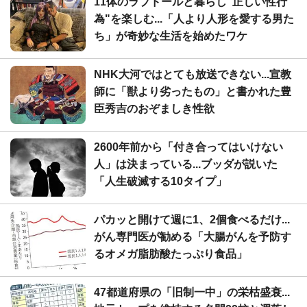
11体のラブドールと暮らし"正しい性行
為"を楽しむ...「人より人形を愛する男た
ち」が奇妙な生活を始めたワケ
NHK大河ではとても放送できない...宣教
師に「獣より劣ったもの」と書かれた豊
臣秀吉のおぞましき性欲
2600年前から「付き合ってはいけない
人」は決まっている...ブッダが説いた
「人生破滅する10タイプ」
パカッと開けて週に1、2個食べるだけ...
がん専門医が勧める「大腸がんを予防す
るオメガ脂肪酸たっぷり食品」
47都道府県の「旧制一中」の栄枯盛衰...