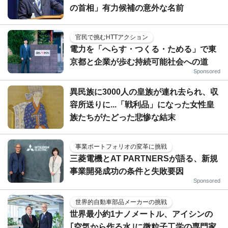
の首相」有力候補の意外な名前
官民で挑むHTTアクション
電力を「へらす・つくる・ためる」で東
京都と企業が歩む持続可能社会への道
Sponsored
異民族に3000人の皇族が連れ去られ、収
容所送りに...「戦利品」になった女性皇
族たちがたどった悲惨な結末
事業ポートフォリオの変革に挑戦
三菱電機とAT PARTNERSが語る、新規
事業開発成功の条件と失敗要因
Sponsored
世界的自動車部品メーカーの挑戦
世界最小約1ナノメートル、アイシンの
｢空気から作る水｣に微粒子工学の専門家