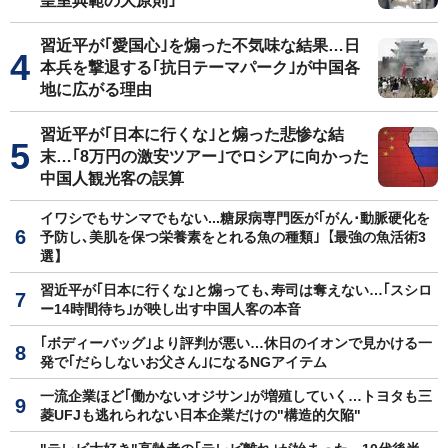
皇室典範の大原則｣
習近平が｢愛国心｣を煽った不気味な結果…日
本兵を撃退する｢抗日テーマパーク｣が中国各
地に広がる理由
習近平が｢日本に行くな｣と煽った悲惨な結
末…｢8万円の激安ツアー｣でロシアに向かった
中国人観光客の誤算
イワシでもサンマでもない...糖尿病専門医が｢がん･動脈硬化を
予防し､美肌を保つ栄養素をとれる魚の種類｣【最強の魚活術3
選】
習近平が｢日本に行くな｣と煽っても､寿司は奪えない…｢スシロ
ー14時間待ち｣が映し出す中国人客の本音
｢ボディーバッグ｣より評判が悪い…休日のイオンで見かける一
発で｢だらしないお父さん｣になるNGアイテム
一流企業ほど｢働かないオジサン｣が増殖していく…トヨタも三
菱UFJも逃れられない日本企業だけの"構造的欠陥"