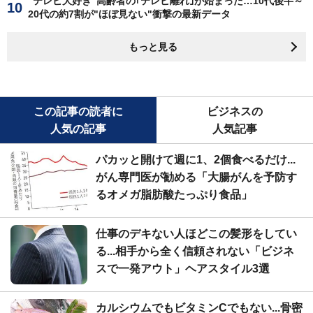
"テレビ大好き"高齢者の｢テレビ離れ｣が始まった…10代後半～
20代の約7割が"ほぼ見ない"衝撃の最新データ
もっと見る
この記事の読者に
ビジネスの
人気の記事
人気記事
パカッと開けて週に1、2個食べるだけ...
がん専門医が勧める「大腸がんを予防す
るオメガ脂肪酸たっぷり食品」
仕事のデキない人ほどこの髪形をしてい
る...相手から全く信頼されない「ビジネ
スで一発アウト」ヘアスタイル3選
カルシウムでもビタミンCでもない...骨密