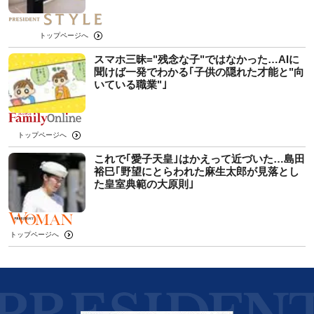
トップページへ
スマホ三昧="残念な子"ではなかった…AIに
聞けば一発でわかる｢子供の隠れた才能と"向
いている職業"｣
トップページへ
これで｢愛子天皇｣はかえって近づいた…島田
裕巳｢野望にとらわれた麻生太郎が見落とし
た皇室典範の大原則｣
トップページへ