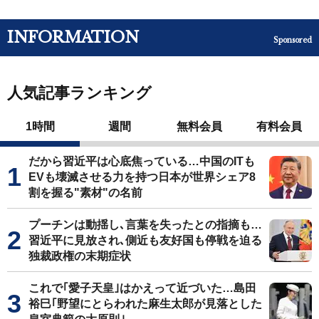
INFORMATION
Sponsored
人気記事ランキング
1時間
週間
無料会員
有料会員
だから習近平は心底焦っている…中国のITも
EVも壊滅させる力を持つ日本が世界シェア8
割を握る"素材"の名前
プーチンは動揺し､言葉を失ったとの指摘も…
習近平に見放され､側近も友好国も停戦を迫る
独裁政権の末期症状
これで｢愛子天皇｣はかえって近づいた…島田
裕巳｢野望にとらわれた麻生太郎が見落とした