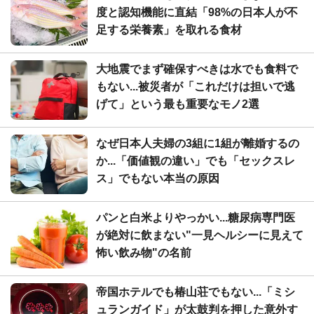
度と認知機能に直結「98%の日本人が不
足する栄養素」を取れる食材
大地震でまず確保すべきは水でも食料で
もない...被災者が「これだけは担いで逃
げて」という最も重要なモノ2選
なぜ日本人夫婦の3組に1組が離婚するの
か...「価値観の違い」でも「セックスレ
ス」でもない本当の原因
パンと白米よりやっかい...糖尿病専門医
が絶対に飲まない"一見ヘルシーに見えて
怖い飲み物"の名前
帝国ホテルでも椿山荘でもない...「ミシ
ュランガイド」が太鼓判を押した意外す