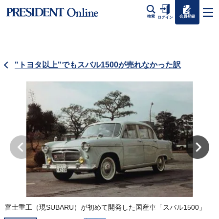
会員登録
検索
ログイン
"トヨタ以上"でもスバル1500が売れなかった訳
富士重工（現SUBARU）が初めて開発した国産車「スバル1500」