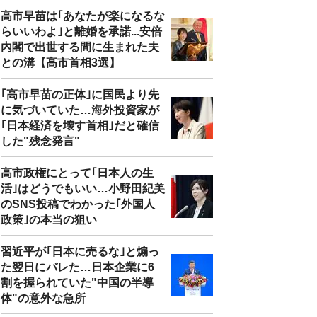
高市早苗は｢あなたが楽になるな
らいいわよ｣と離婚を承諾...安倍
内閣で出世する間に生まれた夫
との溝【高市首相3選】
｢高市早苗の正体｣に国民より先
に気づいていた…海外投資家が
｢日本経済を壊す首相｣だと確信
した"残念発言"
高市政権にとって｢日本人の生
活｣はどうでもいい…小野田紀美
のSNS投稿でわかった｢外国人
政策｣の本当の狙い
習近平が｢日本に売るな｣と煽っ
た翌日にバレた…日本企業に6
割を握られていた"中国の半導
体"の意外な急所