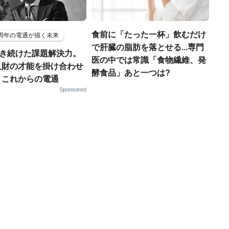
食前に「たった一杯」飲むだけ
5周年の電通が描く未来
で肝臓の脂肪を落とせる...専門
磨き続けた課題解決力。
医の中では常識「食物繊維、発
人財の才能を掛け合わせ
酵食品」あと一つは?
、これからの電通
Sponsored