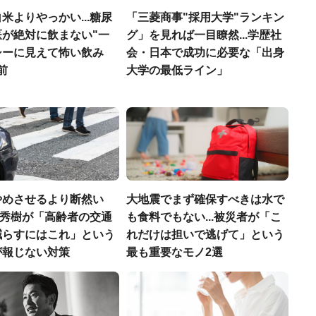
米よりやっかい...糖尿
「三菱商事"採用大学"ランキン
医が絶対に飲まない"一
グ」を見れば一目瞭然...学歴社
シーに見えて怖い飲み
会・日本で成功に必要な「出身
前
大学の最低ライン」
やめさせるより断然い
大地震でまず確保すべきは水で
和田秀樹が「高齢者の交通
も食料でもない...被災者が「こ
減らすにはこれ」という
れだけは担いで逃げて」という
が報じない対策
最も重要なモノ2選