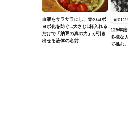
血液をサラサラにし、骨のヨボ
創業12
ヨボ化を防ぐ...大さじ1杯入れる
125年
だけで「納豆の真の力」が引き
多様な
出せる液体の名前
て挑む