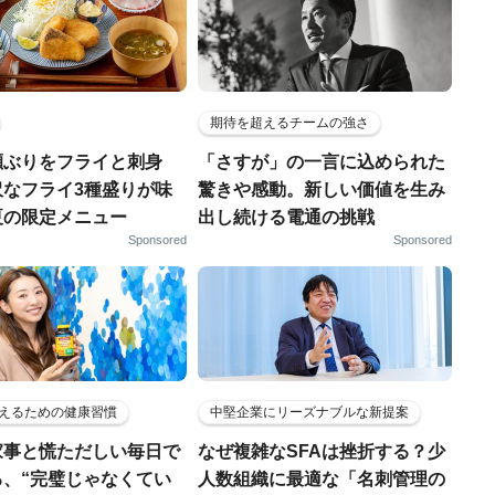
期待を超えるチームの強さ
瀬ぶりをフライと刺身
「さすが」の一言に込められた
沢なフライ3種盛りが味
驚きや感動。新しい価値を生み
夏の限定メニュー
出し続ける電通の挑戦
Sponsored
Sponsored
えるための健康習慣
中堅企業にリーズナブルな新提案
家事と慌ただしい毎日で
なぜ複雑なSFAは挫折する？少
る、“完璧じゃなくてい
人数組織に最適な「名刺管理の