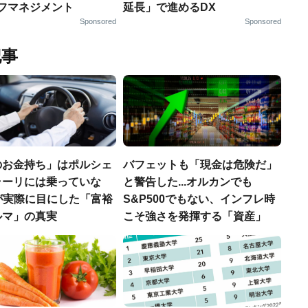
ルフマネジメント
延長」で進めるDX
Sponsored
Sponsored
記事
のお金持ち」はポルシェ
バフェットも「現金は危険だ」
ラーリには乗っていな
と警告した...オルカンでも
FPが実際に目にした「富裕
S&P500でもない、インフレ時
ルマ」の真実
こそ強さを発揮する「資産」