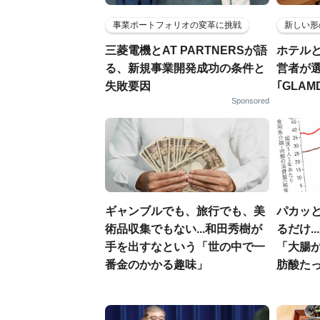
事業ポートフォリオの変革に挑戦
新しい形
三菱電機とAT PARTNERSが語
ホテル
る、新規事業開発成功の条件と
営者が
失敗要因
｢GLAM
Sponsored
ギャンブルでも、旅行でも、美
パカッと
術品収集でもない...和田秀樹が
るだけ.
手を出すなという「世の中で一
「大腸
番金のかかる趣味」
肪酸た