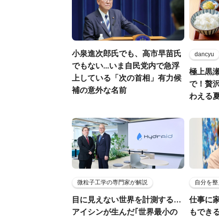
小泉進次郎氏でも、高市早苗氏
dancyu
でもない...いま自民党内で急浮
極上黒
上している「次の首相」有力候
で！贅
補の意外な名前
わえる
微粒子工学の専門家が解説
自分を整
目に見えない世界を計測する…
仕事に
アイシンが生んだ｢世界最小の
もでき