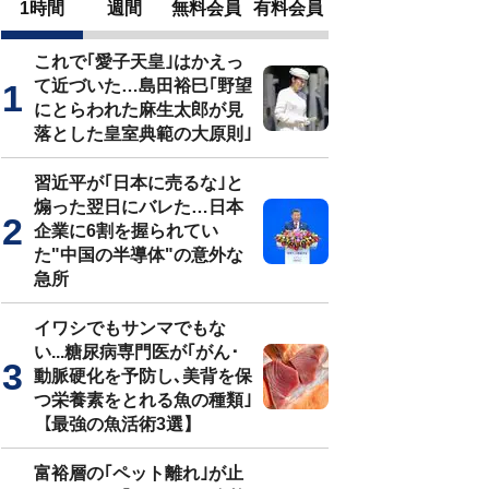
1時間
週間
無料会員
有料会員
これで｢愛子天皇｣はかえっ
て近づいた…島田裕巳｢野望
にとらわれた麻生太郎が見
落とした皇室典範の大原則｣
習近平が｢日本に売るな｣と
煽った翌日にバレた…日本
企業に6割を握られてい
た"中国の半導体"の意外な
急所
イワシでもサンマでもな
い...糖尿病専門医が｢がん･
動脈硬化を予防し､美背を保
つ栄養素をとれる魚の種類｣
【最強の魚活術3選】
富裕層の｢ペット離れ｣が止