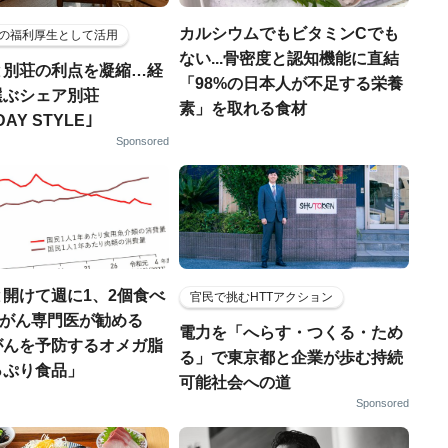
カルシウムでもビタミンCでも
の福利厚生として活用
ない...骨密度と認知機能に直結
と別荘の利点を凝縮…経
「98%の日本人が不足する栄養
選ぶシェア別荘
素」を取れる食材
DAY STYLE｣
Sponsored
開けて週に1、2個食べ
官民で挑むHTTアクション
..がん専門医が勧める
電力を「へらす・つくる・ため
がんを予防するオメガ脂
る」で東京都と企業が歩む持続
っぷり食品」
可能社会への道
Sponsored