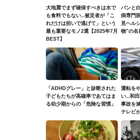
大地震でまず確保すべきは水で
パンと白
も食料でもない...被災者が「こ
病専門
れだけは担いで逃げて」という
見ヘル
最も重要なモノ2選【2025年7月
物"の名
BEST】
「ADHDグレー」と診断された
運転を
子どもたちが高確率であてはま
い...
る幼少期からの「危険な習慣」
事故を
テレビ