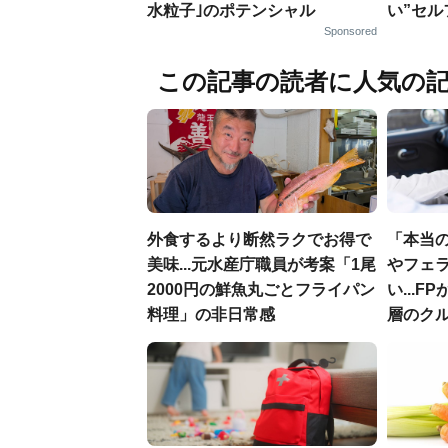
水粒子｣のポテンシャル
い”セ
Sponsored
この記事の読者に人気の
外食するより断然ラクでお得で
「本当
美味...元水産庁職員が考案「1尾
やフェ
2000円の鮮魚丸ごとフライパン
い...
料理」の非日常感
層のク