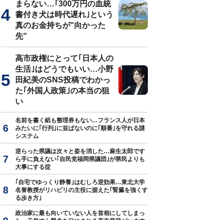
まらない…｢300万円の血統
書付き犬は時代遅れ｣という
先見力」の授業』（掛谷英紀著・かんき出版刊）
真のお金持ちが"向かった
先"
高市政権にとって｢日本人の
生活｣はどうでもいい…小野
田紀美のSNS投稿でわかっ
た｢外国人政策｣の本当の狙
い
名前を書く紙も整理券もない…フランス人が日本
みたいに｢行列｣に並ばないのに｢順番｣を守れる謎
システム
逆らった県議は次々と姿を消した…麻生太郎です
ら手に負えない｢自民党福岡県議団｣が県民よりも
大事にする掟
｢自宅でゆっくり静養｣はむしろ逆効果…東北大学
名誉教授がリハビリの主役に据えた｢腎臓を強くす
る歩き方｣
政治家に最も向いていない人を首相にしてしまっ