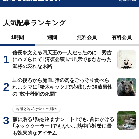
人気記事ランキング
1時間
週間
無料会員
有料会員
信長を支える四天王の一人だったのに…秀吉
にハメられて｢清須会議｣に出席できなかった
武将の哀れな末路
耳の後ろから流血､指の肉をごっそり食べら
れ…クマに｢猪木キック｣で応戦した36歳男性
の"数十秒間の死闘"
冷感と冷却は全くの別物
額に貼る｢熱を冷ますシート｣でも､首にかける
｢ネッククーラー｣でもない…熱中症対策に最
も効果的なアイテム