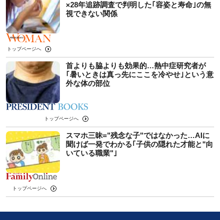
×28年追跡調査で判明した｢容姿と寿命｣の無
視できない関係
トップページへ
首よりも脇よりも効果的…熱中症研究者が
｢暑いときは真っ先にここを冷やせ｣という意
外な体の部位
トップページへ
スマホ三昧="残念な子"ではなかった…AIに
聞けば一発でわかる｢子供の隠れた才能と"向
いている職業"｣
トップページへ