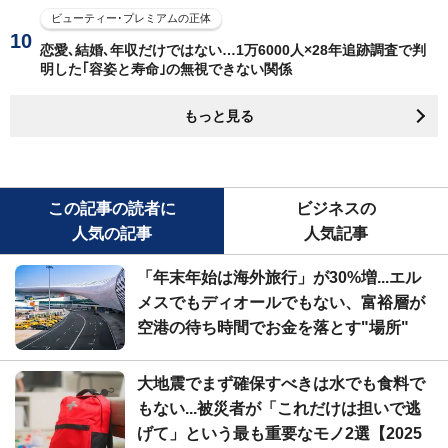
ビューティー･プレミアムの正体
恋愛､結婚､年収だけではない…1万6000人×28年追跡調査で判
明した｢容姿と寿命｣の無視できない関係
もっと見る
この記事の読者に
ビジネスの
人気の記事
人気記事
「年末年始は海外旅行」が30%増...エル
メスでもディオールでもない、富裕層が
空港の待ち時間でお金を落とす"場所"
大地震でまず確保すべきは水でも食料で
もない...被災者が「これだけは担いで逃
げて」という最も重要なモノ2選【2025