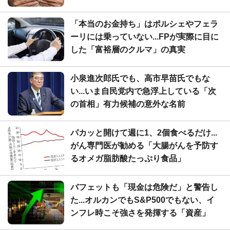
「本当のお金持ち」はポルシェやフェラ
ーリには乗っていない...FPが実際に目に
した「富裕層のクルマ」の真実
小泉進次郎氏でも、高市早苗氏でもな
い...いま自民党内で急浮上している「次
の首相」有力候補の意外な名前
パカッと開けて週に1、2個食べるだけ...
がん専門医が勧める「大腸がんを予防す
るオメガ脂肪酸たっぷり食品」
バフェットも「現金は危険だ」と警告し
た...オルカンでもS&P500でもない、イ
ンフレ時こそ強さを発揮する「資産」