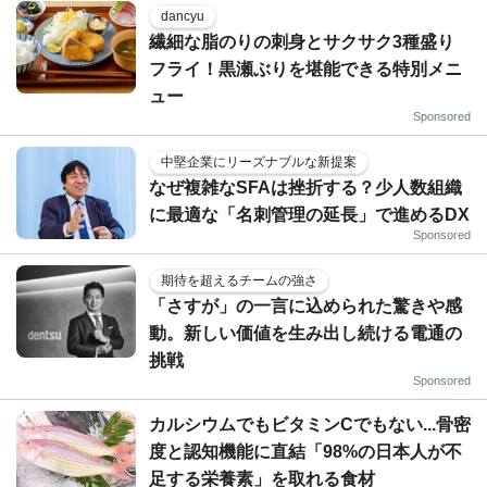
dancyu
繊細な脂のりの刺身とサクサク3種盛り
フライ！黒瀬ぶりを堪能できる特別メニ
ュー
Sponsored
中堅企業にリーズナブルな新提案
なぜ複雑なSFAは挫折する？少人数組織
に最適な「名刺管理の延長」で進めるDX
Sponsored
期待を超えるチームの強さ
「さすが」の一言に込められた驚きや感
動。新しい価値を生み出し続ける電通の
挑戦
Sponsored
カルシウムでもビタミンCでもない...骨密
度と認知機能に直結「98%の日本人が不
足する栄養素」を取れる食材