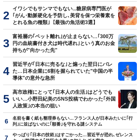
イワシでもサンマでもない...糖尿病専門医が
｢がん･動脈硬化を予防し､美背を保つ栄養素を
とれる魚の種類｣【最強の魚活術3選】
富裕層の｢ペット離れ｣が止まらない…｢300万
円の血統書付き犬は時代遅れ｣という真のお金
持ちが"向かった先"
習近平が｢日本に売るな｣と煽った翌日にバレ
た…日本企業に6割を握られていた"中国の半
導体"の意外な急所
高市政権にとって｢日本人の生活｣はどうでも
いい…小野田紀美のSNS投稿でわかった｢外国
人政策｣の本当の狙い
名前を書く紙も整理券もない…フランス人が日本みたいに｢行
列｣に並ばないのに｢順番｣を守れる謎システム
やっぱり｢日本の技術｣はすごかった…習近平が恐れ､ゼレンス