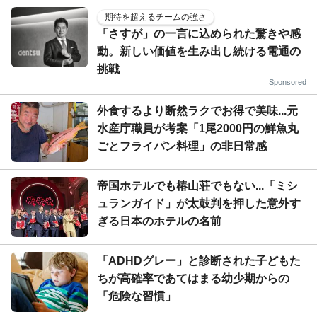
期待を超えるチームの強さ
「さすが」の一言に込められた驚きや感
動。新しい価値を生み出し続ける電通の
挑戦
Sponsored
外食するより断然ラクでお得で美味...元
水産庁職員が考案「1尾2000円の鮮魚丸
ごとフライパン料理」の非日常感
帝国ホテルでも椿山荘でもない...「ミシ
ュランガイド」が太鼓判を押した意外す
ぎる日本のホテルの名前
「ADHDグレー」と診断された子どもた
ちが高確率であてはまる幼少期からの
「危険な習慣」