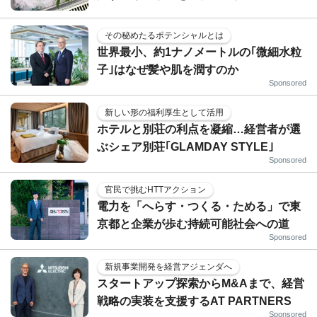
その秘めたるポテンシャルとは
世界最小、約1ナノメートルの｢微細水粒
子｣はなぜ髪や肌を潤すのか
Sponsored
新しい形の福利厚生として活用
ホテルと別荘の利点を凝縮…経営者が選
ぶシェア別荘｢GLAMDAY STYLE｣
Sponsored
官民で挑むHTTアクション
電力を「へらす・つくる・ためる」で東
京都と企業が歩む持続可能社会への道
Sponsored
新規事業開発を経営アジェンダへ
スタートアップ探索からM&Aまで、経営
戦略の実装を支援するAT PARTNERS
Sponsored