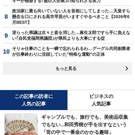
キーが熱望する｢超巨大企業｣の知られざる実力
政治家に最も向いていない人を首相にしてしまった…天皇すら
懸念を口にされる高市早苗がいますぐやるべきこと【2026年6
月BEST】
逆らった県議は次々と姿を消した…麻生太郎ですら手に負えな
い｢自民党福岡県議団｣が県民よりも大事にする掟
そりゃ仕事のことを一瞬で忘れられるわ…グーグル共同創業者
が仕事終わりに没頭していた"特殊な運動"の正体
もっと見る
この記事の読者に
ビジネスの
人気の記事
人気記事
ギャンブルでも、旅行でも、美術品収集
でもない...和田秀樹が手を出すなという
「世の中で一番金のかかる趣味」