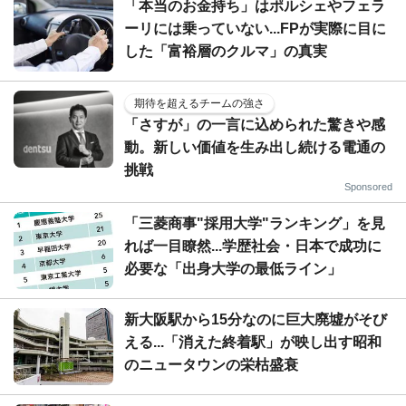
「本当のお金持ち」はポルシェやフェラ
ーリには乗っていない...FPが実際に目に
した「富裕層のクルマ」の真実
期待を超えるチームの強さ
「さすが」の一言に込められた驚きや感
動。新しい価値を生み出し続ける電通の
挑戦
Sponsored
「三菱商事"採用大学"ランキング」を見
れば一目瞭然...学歴社会・日本で成功に
必要な「出身大学の最低ライン」
新大阪駅から15分なのに巨大廃墟がそび
える...「消えた終着駅」が映し出す昭和
のニュータウンの栄枯盛衰