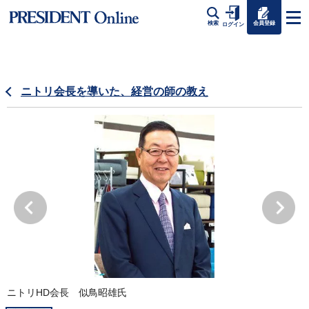
会員登録
検索
ログイン
ニトリ会長を導いた、経営の師の教え
ニトリHD会長 似鳥昭雄氏