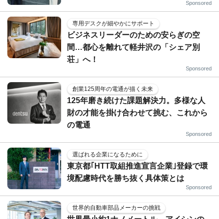
Sponsored
専用デスクが細やかにサポート
ビジネスリーダーのための安らぎの空
間…都心を離れて軽井沢の「シェア別
荘」へ！
Sponsored
創業125周年の電通が描く未来
125年磨き続けた課題解決力。多様な人
財の才能を掛け合わせて挑む、これから
の電通
Sponsored
選ばれる企業になるために
東京都｢HTT取組推進宣言企業｣登録で環
境配慮時代を勝ち抜く具体策とは
Sponsored
世界的自動車部品メーカーの挑戦