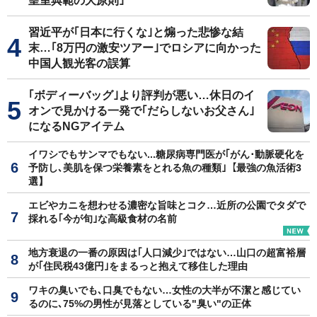
皇室典範の大原則｣
習近平が｢日本に行くな｣と煽った悲惨な結
末…｢8万円の激安ツアー｣でロシアに向かった
中国人観光客の誤算
｢ボディーバッグ｣より評判が悪い…休日のイ
オンで見かける一発で｢だらしないお父さん｣
になるNGアイテム
イワシでもサンマでもない...糖尿病専門医が｢がん･動脈硬化を
予防し､美肌を保つ栄養素をとれる魚の種類｣【最強の魚活術3
選】
エビやカニを想わせる濃密な旨味とコク…近所の公園でタダで
採れる｢今が旬｣な高級食材の名前
地方衰退の一番の原因は｢人口減少｣ではない…山口の超富裕層
が｢住民税43億円｣をまるっと抱えて移住した理由
ワキの臭いでも､口臭でもない…女性の大半が不潔と感じてい
るのに､75%の男性が見落としている"臭い"の正体