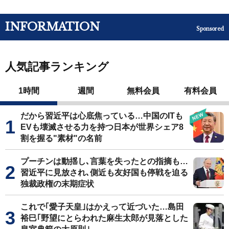
INFORMATION
Sponsored
人気記事ランキング
1時間
週間
無料会員
有料会員
だから習近平は心底焦っている…中国のITも
EVも壊滅させる力を持つ日本が世界シェア8
割を握る"素材"の名前
プーチンは動揺し､言葉を失ったとの指摘も…
習近平に見放され､側近も友好国も停戦を迫る
独裁政権の末期症状
これで｢愛子天皇｣はかえって近づいた…島田
裕巳｢野望にとらわれた麻生太郎が見落とした