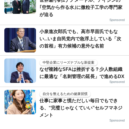
世界最小約1ナノメートル、アイシンの
｢空気から作る水｣に微粒子工学の専門家
が迫る
Sponsored
小泉進次郎氏でも、高市早苗氏でもな
い...いま自民党内で急浮上している「次
の首相」有力候補の意外な名前
中堅企業にリーズナブルな新提案
なぜ複雑なSFAは挫折する？少人数組織
に最適な「名刺管理の延長」で進めるDX
Sponsored
自分を整えるための健康習慣
仕事に家事と慌ただしい毎日でもでき
る、“完璧じゃなくていい”セルフマネジ
メント
Sponsored