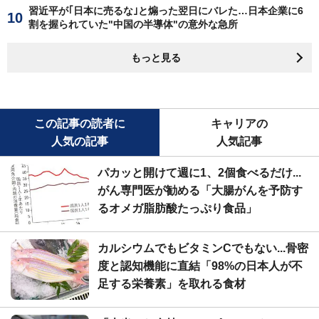
習近平が｢日本に売るな｣と煽った翌日にバレた…日本企業に6
割を握られていた"中国の半導体"の意外な急所
もっと見る
この記事の読者に
キャリアの
人気の記事
人気記事
パカッと開けて週に1、2個食べるだけ...
がん専門医が勧める「大腸がんを予防す
るオメガ脂肪酸たっぷり食品」
カルシウムでもビタミンCでもない...骨密
度と認知機能に直結「98%の日本人が不
足する栄養素」を取れる食材